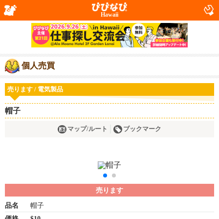
Hawaii
個人売買
売ります / 電気製品
帽子
マップ/ルート
ブックマーク
売ります
品名
帽子
価格
$10