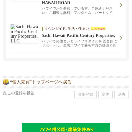
HAWAII ROAD
ハワイでお仕事探している方、ご連絡くださ
い。ご相談は無料。フルタイム、パートタイ
ム、オンコール、さまざまな勤務形態のお仕事
を揃えています。また、ロサンゼルスオフィ
ス、日本オフィス、中国大連オフィスのネット
タウンガイド
/
生活・住まい
7.1% Match
ワークで遠隔地でのお仕事のご紹介も可能で
す。
Sachi Hawaii Pacific Century Properties,
LLC
ハワイでの住まいとライフスタイルを 総合的に
サポートし、楽園ハワイで暮らす真の価値と喜
びをお客さまにお約束します。
“個人売買”トップページへ戻る
この登録を報告
引用登録
変更
消去