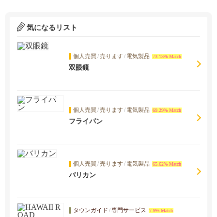
気になるリスト
個人売買
/
売ります
/
電気製品
73.13% Match
双眼鏡
個人売買
/
売ります
/
電気製品
69.29% Match
フライパン
個人売買
/
売ります
/
電気製品
65.62% Match
バリカン
タウンガイド
/
専門サービス
7.9% Match