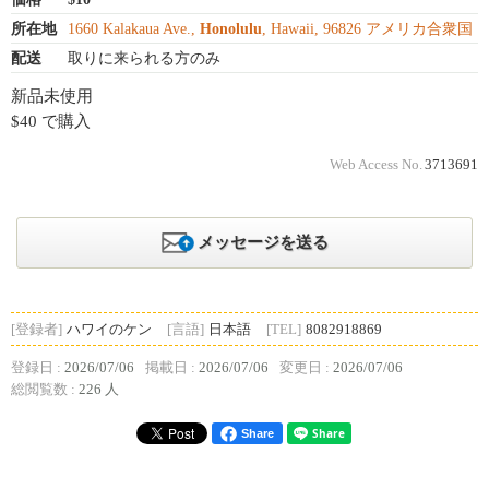
所在地
1660 Kalakaua Ave.,
Honolulu
, Hawaii, 96826 アメリカ合衆国
配送
取りに来られる方のみ
新品未使用
$40 で購入
Web Access No.
3713691
メッセージを送る
[登録者]
ハワイのケン
[言語]
日本語
[TEL]
8082918869
登録日 :
2026/07/06
掲載日 :
2026/07/06
変更日 :
2026/07/06
総閲覧数 :
226 人
Share