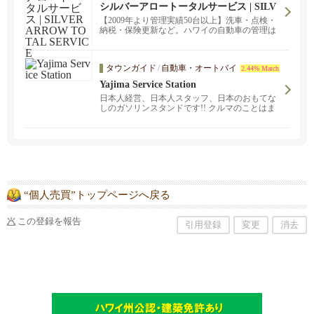
シルバーアロートータルサービス | SILV
ER ARROW TOTAL SERVICE
【2009年より管理実績50台以上】洗車・点検・
納税・保険更新など。ハワイの自動車の管理は
お任せください。不在時の定期チェックや一時
的な点検。毎日乗車しているの車の管理サービ
スをお受けします。
タウンガイド
/
自動車・オートバイ
2.44% Match
Yajima Service Station
日本人経営、日本人スタッフ、日本のおもてな
しのガソリンスタンドです!! クルマのことはま
ずはヤジマへご相談ください!!
“個人売買”トップページへ戻る
この登録を報告
引用登録
変更
消去