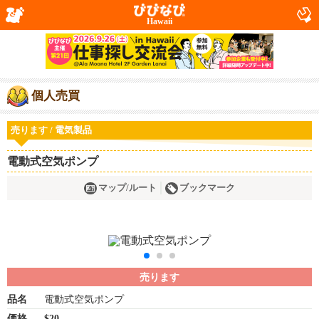
Hawaii
個人売買
売ります / 電気製品
電動式空気ポンプ
マップ/ルート
ブックマーク
売ります
品名
電動式空気ポンプ
価格
$20