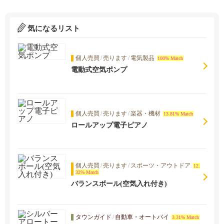
気になるリスト
個人売買
/
売ります
/
電気製品
100% Match
電動式空気ポンプ
個人売買
/
売ります
/
楽器・機材
13.81% Match
ロールアップ電子ピアノ
個人売買
/
売ります
/
スポーツ・アウトドア
12.
32% Match
バランスボール(空気入れ付き)
タウンガイド
/
自動車・オートバイ
3.31% Match