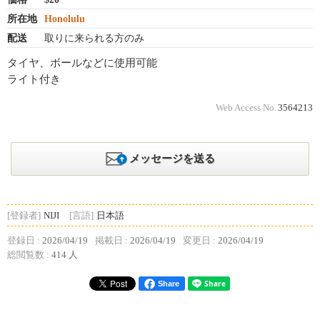
所在地
Honolulu
配送
取りに来られる方のみ
タイヤ、ボールなどに使用可能
ライト付き
Web Access No.
3564213
メッセージを送る
[登録者]
NIJI
[言語]
日本語
登録日 :
2026/04/19
掲載日 :
2026/04/19
変更日 :
2026/04/19
総閲覧数 :
414 人
Share