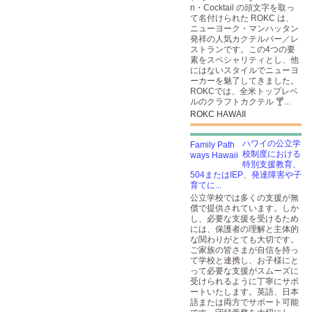
n・Cocktail の頭文字を取っ
て名付けられた ROKC は、
ニューヨーク・マンハッタン
発祥の人気カクテルバー／レ
ストランです。この4つの要
素をスペシャリティとし、他
にはないスタイルでニューヨ
ーカーを魅了してきました。
ROKCでは、全米トップレベ
ルのクラフトカクテル 🍸...
ROKC HAWAII
ハワイの公立学
校制度における
特別支援教育、
504またはIEP、発達障害や子
育てに...
公立学校では多くの支援が無
償で提供されています。しか
し、必要な支援を受けるため
には、保護者の理解と主体的
な関わりがとても大切です。
ご家族の皆さまが自信を持っ
て学校と連携し、お子様にと
って必要な支援がスムーズに
受けられるように丁寧にサポ
ートいたします。英語、日本
語または両方でサポート可能