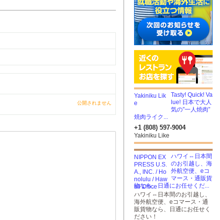
Tasty! Quick! Va
lue! 日本で大人
公開されません
気の”一人焼肉”
焼肉ライク...
+1 (808) 597-9004
Yakiniku Like
ハワイ⇔日本間
のお引越し、海
外航空便、eコ
マース・通販貨
物なら、日通にお任せくだ...
ハワイ⇔日本間のお引越し、
海外航空便、eコマース・通
販貨物なら、日通にお任せく
ださい！