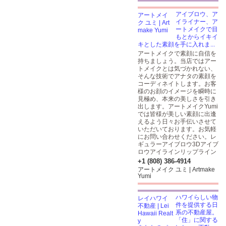
アイブロウ、ア
イライナー、ア
ートメイクで目
もとからイキイ
キとした素顔を手に入れま...
アートメイクで素顔に自信を
持ちましょう。当店ではアー
トメイクとは気づかれない、
そんな技術でアナタの素顔を
コーディネイトします。お客
様のお顔のイメージを瞬時に
見極め、本来の美しさを引き
出します。アートメイクYumi
では皆様が美しい素顔に出逢
えるよう日々お手伝いさせて
いただいております。お気軽
にお問い合わせください。レ
ギュラーアイブロウ3Dアイブ
ロウアイラインリップライン
+1 (808) 386-4914
アートメイク ユミ | Artmake
Yumi
ハワイらしい物
件を提供する日
系の不動産屋。
「住」に関する