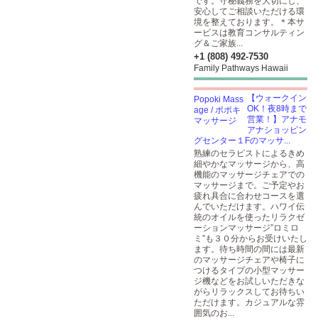
です。守秘義務を大切にし、
安心してご相談いただける環
境を整えております。＊本サ
ービスは教育コンサルティン
グ＆ご家族...
+1 (808) 492-7530
Family Pathways Hawaii
【ウォークイン
OK！夜8時まで
営業！】アナモ
アナショッピン
グセンター１Fのマッサ...
熟練のセラピストによるきめ
細やかなマッサージから、高
機能のマッサージチェアでの
マッサージまで。ご予定やお
疲れ具合に合わせコースを選
んでいただけます。ハワイ伝
統のオイルを使ったリラクゼ
ーションマッサージ”ロミロ
ミ”も３０分からお受けいたし
ます。待ち時間の間には最新
のマッサージチェアや椅子に
つけるタイプの小型マッサー
ジ機などをお試しいただきな
がらリラックスしてお待ちい
ただけます。カジュアルな雰
囲気のお...