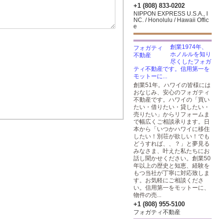
+1 (808) 833-0202
NIPPON EXPRESS U.S.A., I
NC. / Honolulu / Hawaii Offic
e
創業1974年、
ホノルルを知り
尽くしたフォガ
ティ不動産です。信用第一を
モットーに...
創業51年。ハワイの皆様には
おなじみ、安心のフォガティ
不動産です。ハワイの「買い
たい・借りたい・貸したい・
売りたい」からリフォームま
で幅広くご相談承ります。日
本から「いつかハワイに移住
したい！別荘が欲しい！でも
どうすれば、、？」と夢見る
みなさま、叶えた私たちにお
話し聞かせください。創業50
年以上の歴史と知恵、経験を
もつ当社が丁寧に対応致しま
す。お気軽にご相談くださ
い。信用第一をモットーに、
物件の売...
+1 (808) 955-5100
フォガティ不動産