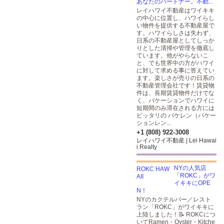
あなたのパートナー。不動...
レイハワイ不動産はワイキキ
の中心に位置し、ハワイらし
い物件を提供する不動産屋で
す。ハワイらしさは失わず、
日系の不動産屋としてしっか
りとした清掃や管理を徹底し
ています。他がやらないこ
と、でも世界中の方がハワイ
に対して求める事に答えてい
ます。楽しさが売りの日系の
不動産管理会社です！賃貸物
件は、長期賃貸物件だけでな
く、バケーションでハワイに
短期間のみ滞在される方には
ピッタリの バケレン（バケー
ションレン...
+1 (808) 922-3008
レイハワイ不動産 | Lei Hawai
i Realty
NYの人気店
「ROKC」がワ
イキキにOPE
N！
NYのカクテルバー／レスト
ラン「ROKC」がワイキキに
上陸しました！📝 ROKCにつ
いてRamen・Oyster・Kitche