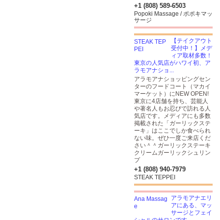
+1 (808) 589-6503
Popoki Massage / ポポキマッ
サージ
【テイクアウト
受付中！】メデ
ィア取材多数！
東京の人気店がハワイ初、ア
ラモアナショ...
アラモアナショッピングセン
ターのフードコート（マカイ
マーケット）にNEW OPEN!
東京に4店舗を持ち、芸能人
や著名人もお忍びで訪れる人
気店です。メディアにも多数
掲載された「ガーリックステ
ーキ」はここでしか食べられ
ない味。ぜひ一度ご来店くだ
さい＾＾ガーリックステーキ
クリームガーリックシュリン
プ
+1 (808) 940-7979
STEAK TEPPEI
アラモアナエリ
アにある、マッ
サージとフェイ