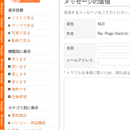
メッセージの送信
表示切替
送信するメッセージをご入力ください
リストで見る
宛先
NIJI
マップで見る
写真で見る
件名
Re: Pogo Stick
動画で見る
名前
種類別に表示
売ります
メールアドレス
買います
* トラブルを未然に防ぐため、前払金
貸します
借ります
無料です
交換希望
カテゴリ別に表示
電気製品
パソコン・周辺機器