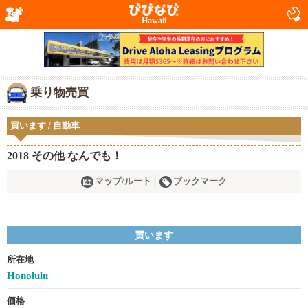
Hawaii
乗り物売買
買います / 自動車
2018 その他 なんでも！
マップ/ルート
ブックマーク
買います
所在地
Honolulu
価格