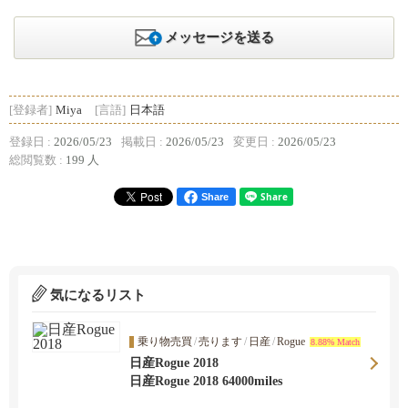
メッセージを送る
[登録者]
Miya
[言語]
日本語
登録日 :
2026/05/23
掲載日 :
2026/05/23
変更日 :
2026/05/23
総閲覧数 :
199 人
Share
気になるリスト
乗り物売買
/
売ります
/
日産
/
Rogue
8.88% Match
日産Rogue 2018
日産Rogue 2018 64000miles