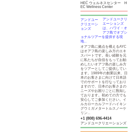
HEC ウェルネスセンター H
EC Wellness Center
アンドユークリ
エーションズ
は、ハワイ・オ
アフ島でオプシ
ョナルツアーを提供する現
地...
オアフ島に拠点を構えるAYC
はオアフ島の楽しみ方のエキ
スパートです。長い経験を元
に私たちが自信をもってお勧
めしたいオアフ島の楽しみ方
をツアーとしてご提供してい
ます。1989年の創業以来、日
本のお客さまに向けて日本語
でのサポートを行なっており
ますので、日本のお客さまの
ニーズやお困りごとに熟知し
ております。初めての方でも
安心してご参加ください。イ
ルカローカルフードハイキン
グウミガメタートルスノーケ
リン...
+1 (808) 696-4414
アンドユークリエーションズ