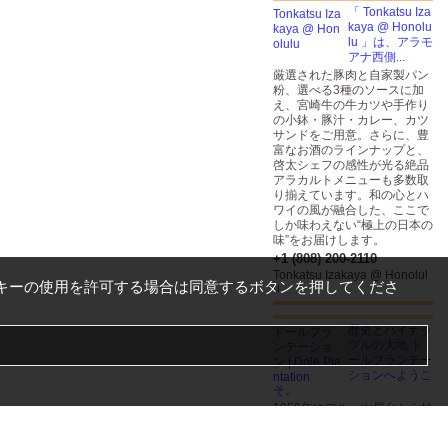
「 Tonkatsu Iza
kaya @ Honolu
lu 」は、アラモ
アナ西側...
厳選された豚肉と自家製パン
粉、選べる3種のソースに加
え、宮崎牛の牛カツや手作り
の小鉢・豚汁・カレー、カツ
サンドをご用意。さらに、豊
富なお酒のラインナップと、
啓太シェフの感性が光る絶品
アラカルトメニューも多数取
り揃えています。和の心とハ
ワイの風が融合した、ここで
しか味わえない“極上の日本の
味”をお届けします。
+1 (808) 200-2110
Tonkatsu Izakaya @ Honolul
キーの使用を許可する場合は同意するボタンを押してくださ
u
歴史とパイナッ
プルの大地 ド
ールプランテー
ションへようこ
そ。
1950年にフルーツ屋台から始
まったドール。1989年にハワ
イの”パイナップル・エクスペ