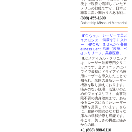
後まで現役で活躍していたア
メリカの戦艦ですが、日本と
非常に深い関わりのある戦...
(808) 455-1600
Battleship Missouri Memorial
レーザーで美と
健康を手に入れ
ませんか？各種
治療（痩身、ペ
インリリーフ、美容医療、...
HECメディカル・クリニック
は、レーザー治療専門クリニ
ックです。当クリニックはハ
ワイで最初にドライアイ治療
用レーザーを導入したことで
知られ、米国の最新レーザー
機器を取り揃えております。
痛みのない脱毛、若返りのた
めのフェイスリフト、食事制
限不要の痩身治療まで、あら
ゆるニーズに応じたレーザー
治療を提供しています。さら
に、腰痛や関節炎など様々な
痛みの緩和治療も可能です。
今こそ、美しさの再生と痛み
からの解...
+1 (808) 888-0110