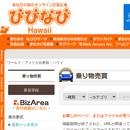
Hawaii
ワールド
>
アメリカ合衆国
>
ハワイ
乗り物売買
新規登録
お探しのページ、またはファイルが見
表示形式
掲載期間が終了された、URLが間違っ
最新から全表示
このページをブックマークされていた