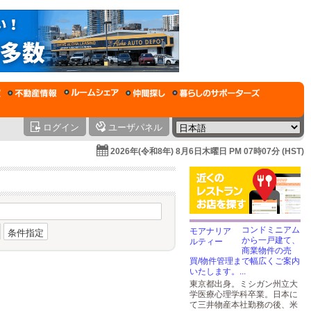
ログイン
ユーザパネル
2026年(令和8年) 8月6日木曜日 PM 07時07分 (HST)
コンドミニアム
条件指定
から一戸建て、
商業物件の売
買/物件管理まで幅広くご案内
いたします。...
東京都出身。ミシガン州立大
学医療心理学科卒業。日本に
て三井物産本社勤務の後、米