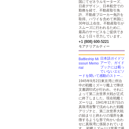
国にてゼネラルモーターズ、
日産デザイン、日本航空での
勤務を経て、不動産取引免
許、不動産ブローカー免許を
取得。ハワイを含めて米国に
30年以上在住。不動産取引が
スムーズに行われるために、
最高のサービスをご提供でき
るよう日々尽力しています。
+1 (808) 600-5221
モアナリアルティー
日本語ガイドツ
アーで、ガイド
ブックには載っ
ていないエピソ
ードを聞いて感動のストー...
1945年9月2日東京湾に停泊
中の戦艦ミズーリ艦上で降伏
文書調印式が行われ、それに
よって第二次世界大戦が正式
に終了しました。現在戦艦ミ
ズーリは、1941年12月7日の
真珠湾攻撃で沈められた戦艦
アリゾナと、第二次世界大戦
の始まりと終わりの場所を象
徴するような形で向かい合わ
せに真珠湾に係留されていま
す。 戦艦ミズーリは世界で最