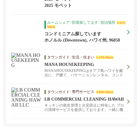
2025 モペット
ルームシェア
/
部屋探してます
/
宿泊場所
9.01%
Match
コンドミニアム探しています
ホノルル (Downtown), ハワイ州, 96850
タウンガイド
/
生活・住まい
5.17% Match
MANA HOUSEKEEPING
MANAHOUSEKEEPINGはオアフ島ハワイを拠
点に、戸建て、バケーションレンタル、コンド
ミニアム、オフィス、店舗など様々な場所の清
掃サービスを提供しています。
タウンガイド
/
専門サービス
4.88% Match
LB COMMERCIAL CLEANING HAWAII
LLC
キッチンの衛生管理と火災防止に特化した プロ
の清掃サービスを提供しております。一緒に働
いてくれる仲間も大募集中です！