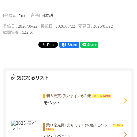
[登録者]
Yoh
[言語]
日本語
登録日 :
2026/05/22
掲載日 :
2026/05/22
変更日 :
2026/05/22
総閲覧数 :
522 人
Share
気になるリスト
個人売買
/
買います
/
その他
20.31% Match
モペット
乗り物売買
/
売ります
/
その他
/
モペット
18.07%
Match
2025 モペット