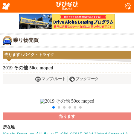
Hawaii
乗り物売買
売ります / バイク・トライク
2019 その他 50cc moped
マップ/ルート
ブックマーク
売ります
所在地
Kaiolu Street,
ホノルル
, ハワイ州, 96815-2834 United States of A