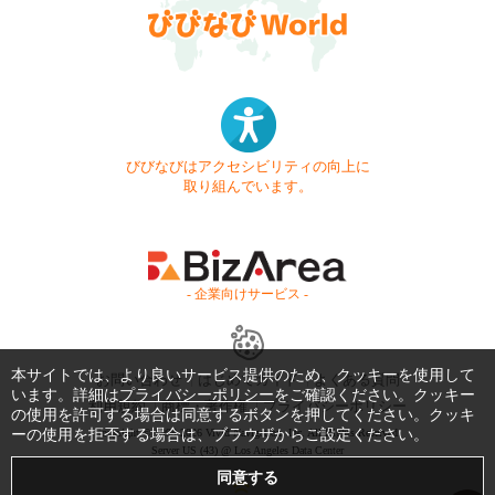
びびなびはアクセシビリティの向上に
取り組んでいます。
- 企業向けサービス -
本サイトでは、より良いサービス提供のため、クッキーを使用して
お問い合わせ
はじめてガイド
よくある質問
います。詳細は
プライバシーポリシー
をご確認ください。クッキー
利用規約
商標・著作権
プライバシーポリシー
の使用を許可する場合は同意するボタンを押してください。クッキ
ーの使用を拒否する場合は、ブラウザからご設定ください。
Copyright © 1999-2026 Vivid Navigation, Inc. All Rights Reserved.
Server US (43) @ Los Angeles Data Center