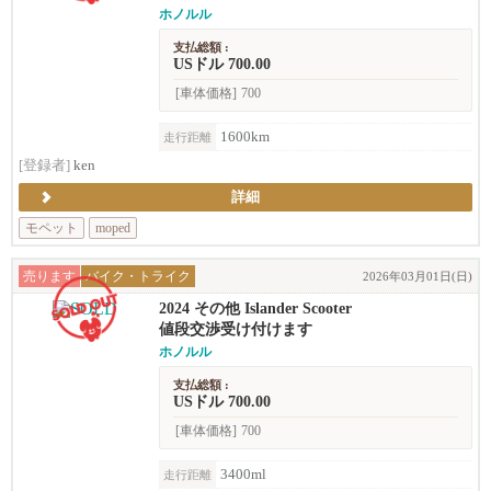
ホノルル
支払総額 :
USドル 700.00
[車体価格]
700
1600km
走行距離
[登録者]
ken
詳細
モペット
moped
売ります
バイク・トライク
2026年03月01日(日)
2024 その他 Islander Scooter
値段交渉受け付けます
ホノルル
支払総額 :
USドル 700.00
[車体価格]
700
3400ml
走行距離