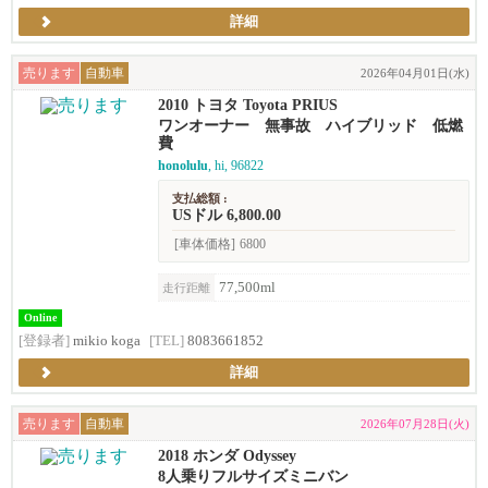
詳細
売ります
自動車
2026年04月01日(水)
2010 トヨタ Toyota PRIUS
ワンオーナー 無事故 ハイブリッド 低燃
費
honolulu
, hi, 96822
支払総額 :
USドル 6,800.00
[車体価格]
6800
77,500ml
走行距離
Online
[登録者]
mikio koga
[TEL]
8083661852
詳細
売ります
自動車
2026年07月28日(火)
2018 ホンダ Odyssey
8人乗りフルサイズミニバン