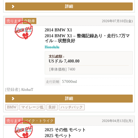
詳細
売ります
自動車
2026年07月10日(金)
2014 BMW X1
2014 BMW X1 – 整備記録あり・走行5.7万マ
イル – 状態良好
Honolulu
支払総額 :
USドル 7,400.00
[車体価格]
7400
57000ml
走行距離
[登録者]
AlohaT
詳細
BMW
マイレージ低
良好
ハッチバック
売ります
バイク・トライク
2026年04月13日(月)
2025 その他 モペット
2025 モペット