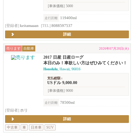
[車体価格]
5000
119400ml
走行距離
[登録者]
keitamaaan
[TEL]
8088597537
詳細
売ります
自動車
2026年07月28日(火)
2017 日産 日産ローグ
本日のみ！車欲しい方はぜひみてください！
Honolulu
, Hawaii, 96816
支払総額 :
USドル 9,000.00
[車体価格]
9000
78500ml
走行距離
[登録者]
ホリ
詳細
中古車
車
日本車
SUV