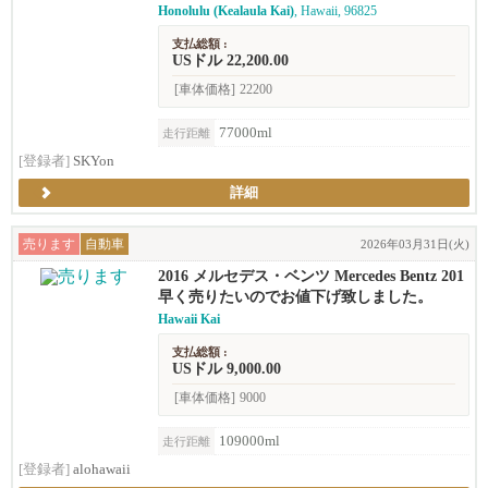
Honolulu (Kealaula Kai)
, Hawaii, 96825
支払総額 :
USドル 22,200.00
[車体価格]
22200
77000ml
走行距離
[登録者]
SKYon
詳細
売ります
自動車
2026年03月31日(火)
2016 メルセデス・ベンツ Mercedes Bentz 201
6 GLC300 SUV ベンツ
早く売りたいのでお値下げ致しました。
Hawaii Kai
支払総額 :
USドル 9,000.00
[車体価格]
9000
109000ml
走行距離
[登録者]
alohawaii