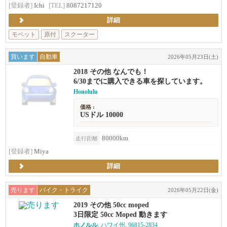
[登録者]
Ichi
[TEL]
8087217120
詳細
モペット
原付
スクーター
買います
自動車
2026年05月23日(土)
2018 その他 なんでも！
6/30までに購入できる車を探しています。
Honolulu
価格 :
USドル 10000
80000km
走行距離
[登録者]
Miya
詳細
売ります
バイク・トライク
2026年05月22日(金)
2019 その他 50cc moped
3日限定 50cc Moped 動きます
ホノルル
, ハワイ州, 96815-2834