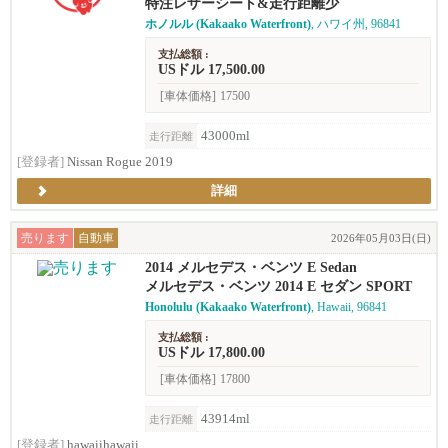
特注レザーシート&走行距離少
ホノルル (Kakaako Waterfront)
, ハワイ州, 96841
支払総額 :
USドル 17,500.00
[車体価格]
17500
43000ml
走行距離
[登録者]
Nissan Rogue 2019
詳細
売ります
自動車
2026年05月03日(日)
2014 メルセデス・ベンツ E Sedan
メルセデス・ベンツ 2014 E セダン SPORT
Honolulu (Kakaako Waterfront)
, Hawaii, 96841
支払総額 :
USドル 17,800.00
[車体価格]
17800
43914ml
走行距離
[登録者]
hawaiihawaii