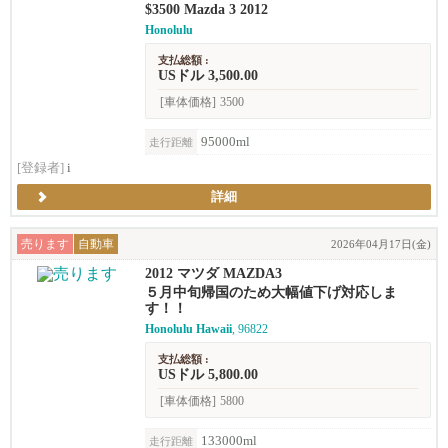
$3500 Mazda 3 2012
Honolulu
支払総額 :
USドル 3,500.00
[車体価格]
3500
95000ml
走行距離
[登録者]
i
詳細
売ります
自動車
2026年04月17日(金)
2012 マツダ MAZDA3
５月中旬帰国のため大幅値下げ対応しま
す！！
Honolulu Hawaii
, 96822
支払総額 :
USドル 5,800.00
[車体価格]
5800
133000ml
走行距離