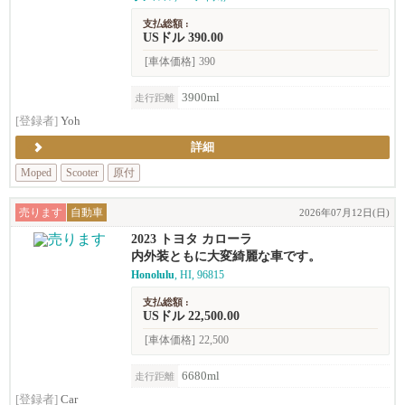
支払総額 :
USドル 390.00
[車体価格]
390
3900ml
走行距離
[登録者]
Yoh
詳細
Moped
Scooter
原付
売ります
自動車
2026年07月12日(日)
2023 トヨタ カローラ
内外装ともに大変綺麗な車です。
Honolulu
, HI, 96815
支払総額 :
USドル 22,500.00
[車体価格]
22,500
6680ml
走行距離
[登録者]
Car