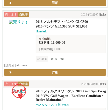
詳細
売ります
自動車
2026年02月07日(土)
2016 メルセデス・ベンツ GLC300
2016 ベンツ GLC300 SUV $11,000
Honolulu
支払総額 :
USドル 11,000.00
[車体価格]
11000
108,518ml
走行距離
[登録者]
alohawaii
詳細
売ります
自動車
2026年04月04日(土)
2019 フォルクスワーゲン 2019 Golf SportWag
en · TSI S 4Motion Wagon 4D
2019 VW Golf Wagon - Excellent Condition /
Dealer Maintained
ホノルル
, ハワイ州, 96821