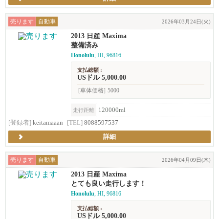
売ります
自動車
2026年03月24日(火)
2013 日産 Maxima
整備済み
Honolulu
, HI, 96816
支払総額 :
USドル 5,000.00
[車体価格]
5000
120000ml
走行距離
[登録者]
keitamaaan
[TEL]
8088597537
詳細
売ります
自動車
2026年04月09日(木)
2013 日産 Maxima
とても良い走行します！
Honolulu
, HI, 96816
支払総額 :
USドル 5,000.00