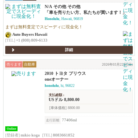
N/A その他 その他
「車を売りたい方、私たちが買います！」
Honolulu
, Hawaii, 96819
まずは無料査定でスピーディに現金化！
Auto Buyers Hawaii
[TEL]
+1 (808) 809-6133
詳細
売ります
自動車
2026年03月22日(日)
2010 トヨタ プリウス
oneオーナー
honolulu
, hi, 96822
支払総額 :
USドル 8,800.00
[車体価格]
8800.00
77406ml
走行距離
Online
[登録者]
mikio koga
[TEL]
8083661852