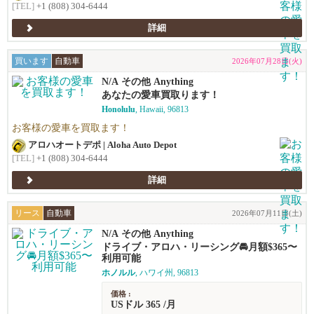
[TEL]
+1 (808) 304-6444
詳細
買います
自動車
2026年07月28日(火)
N/A その他 Anything
あなたの愛車買取ります！
Honolulu
, Hawaii, 96813
お客様の愛車を買取ます！
アロハオートデポ | Aloha Auto Depot
[TEL]
+1 (808) 304-6444
詳細
リース
自動車
2026年07月11日(土)
N/A その他 Anything
ドライブ・アロハ・リーシング🚘️月額$365〜
利用可能
ホノルル
, ハワイ州, 96813
価格 :
USドル 365 /月