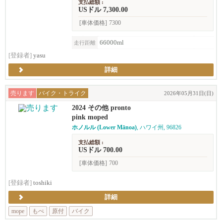
支払総額 :
USドル 7,300.00
[車体価格]
7300
66000ml
走行距離
[登録者]
yasu
詳細
売ります
バイク・トライク
2026年05月31日(日)
2024 その他 pronto
pink moped
ホノルル (Lower Mānoa)
, ハワイ州, 96826
支払総額 :
USドル 700.00
[車体価格]
700
[登録者]
toshiki
詳細
mope
もぺ
原付
バイク