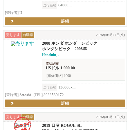
64000ml
走行距離
[登録者]
U
詳細
売ります
自動車
2026年04月07日(火)
2008 ホンダ ホンダ シビック
ホンダシビック 2008年
Honolulu
, -
支払総額 :
USドル 1,000.00
[車体価格]
1000
136000km
走行距離
[登録者]
Satoshi
[TEL]
8083580172
詳細
売ります
自動車
2026年03月31日(火)
2019 日産 ROGUE SL