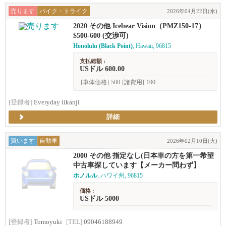
売ります
バイク・トライク
2026年04月22日(水)
2020 その他 Icebear Vision（PMZ150-17）
$500-600 (交渉可)
Honolulu (Black Point)
, Hawaii, 96815
支払総額 :
USドル 600.00
[車体価格]
500
[諸費用]
100
[登録者]
Everyday iikanji
詳細
買います
自動車
2026年02月10日(火)
2000 その他 指定なし(日本車の方を第一希望
としています)
中古車探しています【メーカー問わず】
ホノルル
, ハワイ州, 96815
価格 :
USドル 5000
[登録者]
Tomoyuki
[TEL]
09046188949