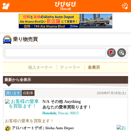
Hawaii
乗り物売買
個人オーナー
ディーラー
全表示
最新から全表示
買います
自動車
2026年07月18日(土)
N/A その他 Anything
あなたの愛車買取ります！
Honolulu
, Hawaii, 96813
お客様の愛車を買取ます！
アロハオートデポ | Aloha Auto Depot