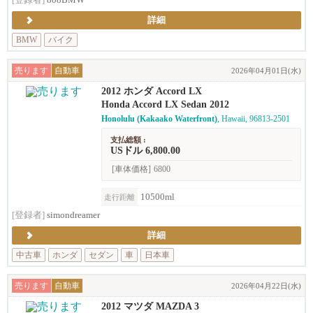
[登録者]
808BMW
詳細
BMW
バイク
売ります
自動車
2026年04月01日(水)
2012 ホンダ Accord LX
Honda Accord LX Sedan 2012
Honolulu (Kakaako Waterfront)
, Hawaii, 96813-2501
支払総額 :
USドル 6,800.00
[車体価格]
6800
10500ml
走行距離
[登録者]
simondreamer
詳細
中古車
ホンダ
セダン
車
日本車
売ります
自動車
2026年04月22日(水)
2012 マツダ MAZDA 3