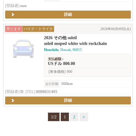
[登録者]
uuu
詳細
売ります
バイク・トライク
2026年06月09日(火)
2026 その他 soleil
soleil moped white with rockchain
Honolulu
, Hawaii, 96815
支払総額 :
USドル 800.00
[車体価格]
800
300km
走行距離
[登録者]
D
[TEL]
8088631495
詳細
1/2
1
2
>