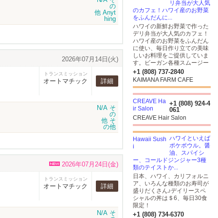
リ弁当が大人気
のカフェ！ハワイ産のお野菜
をふんだんに...
ハワイの新鮮お野菜で作った
デリ弁当が大人気のカフェ！
ハワイ産のお野菜をふんだん
に使い、毎日作り立ての美味
しいお料理をご提供していま
2026年07月14日(火)
す。ビーガン各種スムージー
+1 (808) 737-2840
トランスミッション
KAIMANA FARM CAFE
オートマチック
詳細
+1 (808) 924-4
061
CREAVE Hair Salon
ハワイといえば
ポケボウル。醤
油、スパイシ
ー、コールドジンジャー3種
2026年07月24日(金)
類のテイストか...
日本、ハワイ、カリフォルニ
トランスミッション
ア、いろんな種類のお寿司が
オートマチック
詳細
盛りだくさん♪デイリースペ
シャルの丼は＄6、毎日30食
限定！
+1 (808) 734-6370