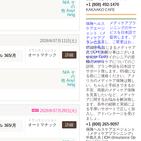
+1 (808) 492-1470
KAKAAKO CAFE
メディケアプラ
ンニングのサー
ビスを日本語で
提供します。プ
2026年07月11日(土)
ランの見直し、ご変更はお...
65歳からはじまるメディケア
トランスミッション
についてお困り事はございま
オートマチック
詳細
ル 365/月
せんか？ハワイのシニアの皆
様にメディケアについてのご
説明、プラン申請を日本語で
サポート致します。65歳にな
る前にご連絡ください。アメ
リカのメディケア保険は難し
い、ちゃんと手続きできるか
不安、両親のメディケア保険
を見直したいなど、メディケ
アに関するお悩みを解決致し
ます。長年の経験と実績によ
る手厚いサポートで正しく加
2026年07月28日(火)
入し、アドバンテージを受け
ましょ...
トランスミッション
+1 (808) 265-9097
オートマチック
詳細
ル 365/月
保険ヘルスケアエージェント
（メディケアプランニング）
中島久夫 | IOH (Insurance Op