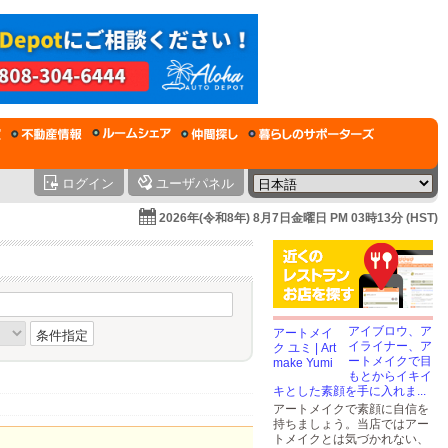
ログイン
ユーザパネル
2026年(令和8年) 8月7日金曜日 PM 03時13分 (HST)
アイブロウ、ア
条件指定
イライナー、ア
ートメイクで目
もとからイキイ
キとした素顔を手に入れま...
アートメイクで素顔に自信を
持ちましょう。当店ではアー
トメイクとは気づかれない、