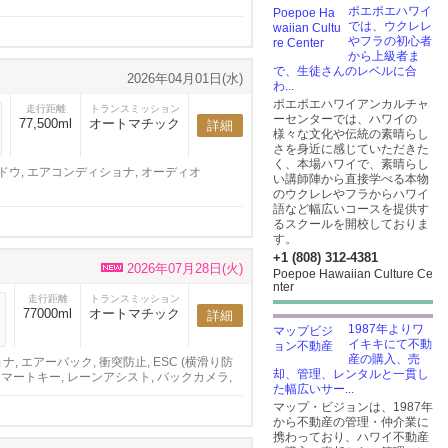
ポエポエハワイ
では、ウクレレ
やフラの初心者
から上級者ま
で、生徒さんのレベルに合
2026年04月01日(水)
わ...
ポエポエハワイアンカルチャ
走行距離
トランスミッション
ーセンターでは、ハワイの
77,500ml
オートマチック
詳細
様々な文化や伝統の素晴らし
さを身近に感じていただきた
く、本場ハワイで、素晴らし
ンドウ, エアコンディショナ, オーディオ
い講師陣から直接学べる本物
のウクレレやフラからハワイ
語など幅広いコースを提供す
るスクールを開校しておりま
す。
+1 (808) 312-4381
2026年07月28日(火)
Poepoe Hawaiian Culture Ce
nter
走行距離
トランスミッション
77000ml
オートマチック
詳細
1987年よりワ
イキキにて不動
産の購入、売
, エアーバック, 衝突防止, ESC (横滑り防
却、管理、レンタルと一貫し
スマートキー, レーンアシスト, バックカメラ,
た幅広いサー...
ディオ, スモークフィルム
マップ・ビジョンは、1987年
から不動産の管理・仲介業に
携わっており、ハワイ不動産