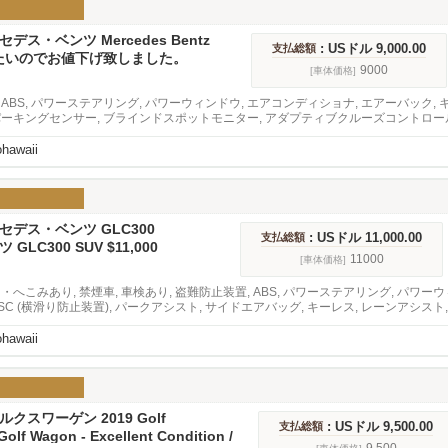
ルセデス・ベンツ Mercedes Bentz
: USドル 9,000.00
支払総額
C300 SUV ベンツ
たいのでお値下げ致しました。
9000
[車体価格]
 ABS, パワーステアリング, パワーウィンドウ, エアコンディショナ, エアーバック, 
パーキングセンサー, ブラインドスポットモニター, アダプティブクルーズコントロール,
ohawaii
ルセデス・ベンツ GLC300
: USドル 11,000.00
支払総額
ツ GLC300 SUV $11,000
11000
[車体価格]
り・へこみあり, 禁煙車, 車検あり, 盗難防止装置, ABS, パワーステアリング, パワー
ESC (横滑り防止装置), パークアシスト, サイドエアバッグ, キーレス, レーンアシス
ニター, アダプティブクルーズコントロール, オーディオ, サンルーフ, 内装革張り
ohawaii
ォルクスワーゲン 2019 Golf
: USドル 9,500.00
支払総額
en · TSI S 4Motion Wagon 4D
olf Wagon - Excellent Condition /