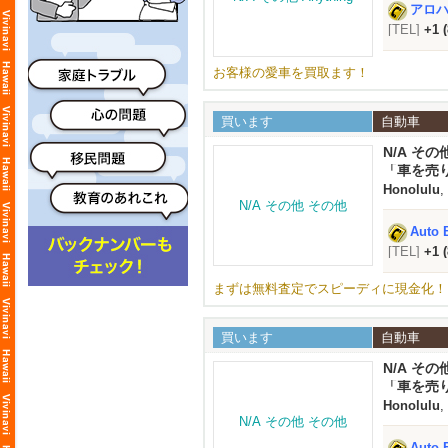
アロハオ
[TEL]
+1 
お客様の愛車を買取ます！
買います
自動車
N/A その
「車を売
Honolulu
,
Auto 
[TEL]
+1 
まずは無料査定でスピーディに現金化！
買います
自動車
N/A その
「車を売
Honolulu
,
Auto 