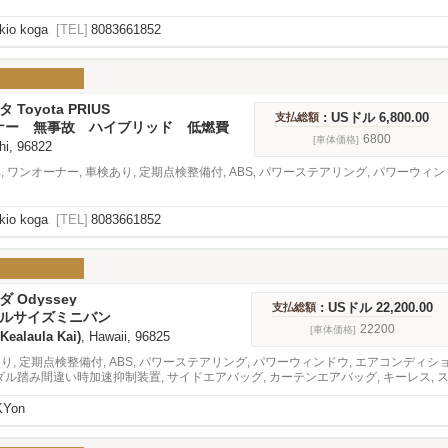
kio koga
[TEL]
8083661852
タ Toyota PRIUS
: USドル 6,800.00
支払総額
ナー 無事故 ハイブリッド 低燃費
6800
[車体価格]
 hi, 96822
車, ワンオーナー, 車検あり, 定期点検整備付, ABS, パワーステアリング, パワーウィ
kio koga
[TEL]
8083661852
ダ Odyssey
: USドル 22,200.00
支払総額
フルサイズミニバン
22200
[車体価格]
Kealaula Kai)
, Hawaii, 96825
あり, 定期点検整備付, ABS, パワーステアリング, パワーウィンドウ, エアコンディショナ
ペダル踏み間違い時加速抑制装置, サイドエアバッグ, カーテンエアバッグ, キーレス, 
ポットモニター, アダプティブクルーズコントロール, 緊急ブレーキシステム, オー
KYon