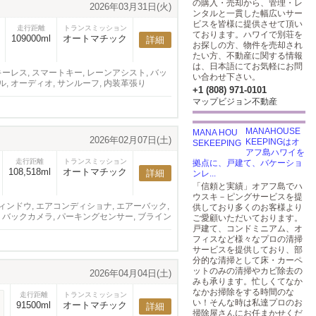
の購入・売却から、管理・レ
2026年03月31日(火)
ンタルと一貫した幅広いサー
ビスを皆様に提供させて頂い
走行距離
トランスミッション
ております。ハワイで別荘を
109000ml
オートマチック
詳細
お探しの方、物件を売却され
たい方、不動産に関する情報
は、日本語にてお気軽にお問
キーレス, スマートキー, レーンアシスト, バッ
い合わせ下さい。
 オーディオ, サンルーフ, 内装革張り
+1 (808) 971-0101
マップビジョン不動産
MANAHOUSE
2026年02月07日(土)
KEEPINGはオ
アフ島ハワイを
走行距離
トランスミッション
拠点に、戸建て、バケーショ
108,518ml
オートマチック
詳細
ンレ...
「信頼と実績」オアフ島でハ
ウスキ－ピングサービスを提
ウィンドウ, エアコンディショナ, エアーバック,
供しており多くのお客様より
ト, バックカメラ, パーキングセンサー, ブライン
ご愛顧いただいております。
戸建て、コンドミニアム、オ
フィスなど様々なプロの清掃
サービスを提供しており、部
分的な清掃として床・カーペ
ットのみの清掃やカビ除去の
2026年04月04日(土)
みも承ります。忙しくてなか
なかお掃除をする時間のな
走行距離
トランスミッション
い！そんな時は私達プロのお
91500ml
オートマチック
詳細
掃除屋さんにお任まかせくだ