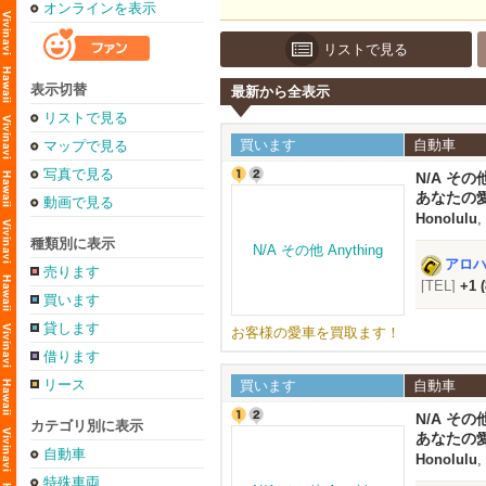
オンラインを表示
リストで見る
表示切替
最新から全表示
リストで見る
買います
自動車
マップで見る
写真で見る
N/A その他
あなたの
動画で見る
Honolulu
,
種類別に表示
アロハオ
売ります
[TEL]
+1 
買います
貸します
お客様の愛車を買取ます！
借ります
リース
買います
自動車
N/A その他
カテゴリ別に表示
あなたの
自動車
Honolulu
,
特殊車両