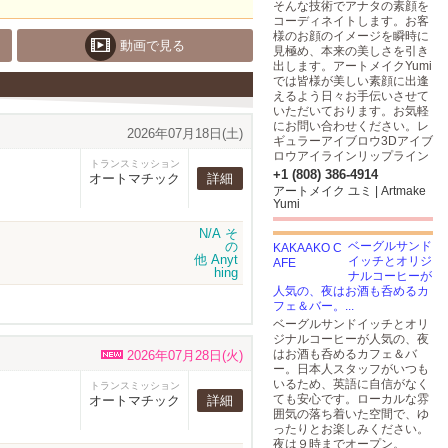
そんな技術でアナタの素顔を
コーディネイトします。お客
様のお顔のイメージを瞬時に
動画で見る
見極め、本来の美しさを引き
出します。アートメイクYumi
では皆様が美しい素顔に出逢
えるよう日々お手伝いさせて
いただいております。お気軽
にお問い合わせください。レ
2026年07月18日(土)
ギュラーアイブロウ3Dアイブ
ロウアイラインリップライン
トランスミッション
+1 (808) 386-4914
オートマチック
詳細
アートメイク ユミ | Artmake
Yumi
ベーグルサンド
イッチとオリジ
ナルコーヒーが
人気の、夜はお酒も呑めるカ
フェ＆バー。...
ベーグルサンドイッチとオリ
ジナルコーヒーが人気の、夜
はお酒も呑めるカフェ＆バ
2026年07月28日(火)
ー。日本人スタッフがいつも
いるため、英語に自信がなく
トランスミッション
ても安心です。ローカルな雰
オートマチック
詳細
囲気の落ち着いた空間で、ゆ
ったりとお楽しみください。
夜は９時までオープン。