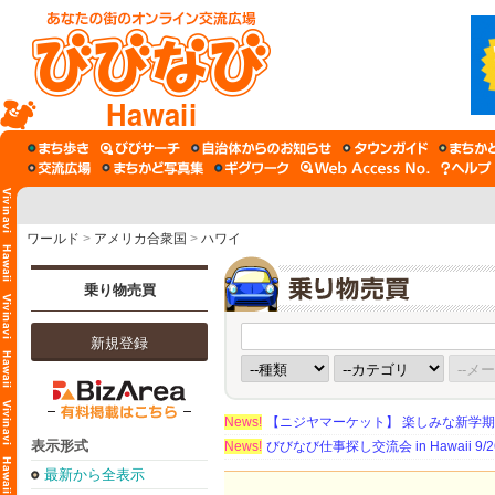
Hawaii
ワールド
>
アメリカ合衆国
>
ハワイ
乗り物売買
新規登録
News!
【ニジヤマーケット】 楽しみな新学
表示形式
News!
びびなび仕事探し交流会 in Hawaii 9/26（
最新から全表示