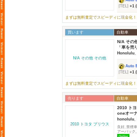
[TEL]
+1 
まずは無料査定でスピーディに現金化！
買います
自動車
N/A その
「車を売
Honolulu
,
Auto 
[TEL]
+1 
まずは無料査定でスピーディに現金化！
売ります
自動車
2010 ト
oneオー
honolulu
,
良好, 禁煙
アーバック,
Online