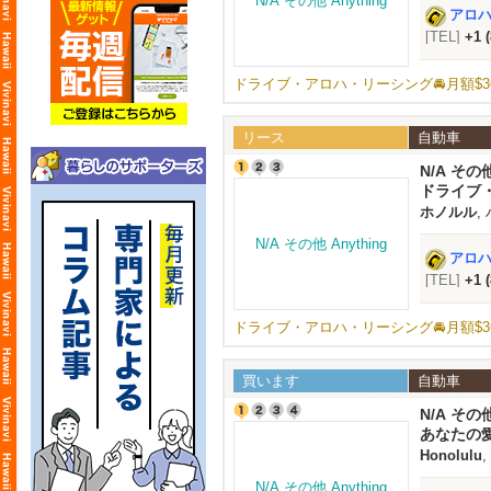
アロハオ
[TEL]
+1 
ドライブ・アロハ・リーシング🚘️月額$3
リース
自動車
N/A その他
ドライブ・
ホノルル
,
アロハオ
[TEL]
+1 
ドライブ・アロハ・リーシング🚘️月額$3
買います
自動車
N/A その他
あなたの
Honolulu
,