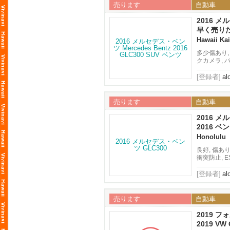
売ります
自動車
2016 メ
2016 GL
早く売り
Hawaii Kai
多少傷あり,
クカメラ, 
[登録者]
al
売ります
自動車
2016 メ
2016 ベン
Honolulu
良好, 傷あ
衝突防止, 
ドスポットモ
[登録者]
al
売ります
自動車
2019 フ
SportWag
2019 VW G