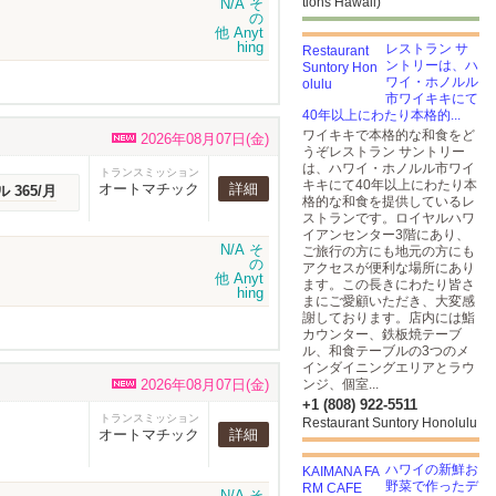
tions Hawaii)
レストラン サ
ントリーは、ハ
ワイ・ホノルル
市ワイキキにて
40年以上にわたり本格的...
ワイキキで本格的な和食をど
2026年08月07日(金)
うぞレストラン サントリー
は、ハワイ・ホノルル市ワイ
トランスミッション
キキにて40年以上にわたり本
オートマチック
詳細
ル 365/月
格的な和食を提供しているレ
ストランです。ロイヤルハワ
イアンセンター3階にあり、
ご旅行の方にも地元の方にも
アクセスが便利な場所にあり
ます。この長きにわたり皆さ
まにご愛顧いただき、大変感
謝しております。店内には鮨
カウンター、鉄板焼テーブ
ル、和食テーブルの3つのメ
インダイニングエリアとラウ
2026年08月07日(金)
ンジ、個室...
+1 (808) 922-5511
トランスミッション
Restaurant Suntory Honolulu
オートマチック
詳細
ハワイの新鮮お
野菜で作ったデ