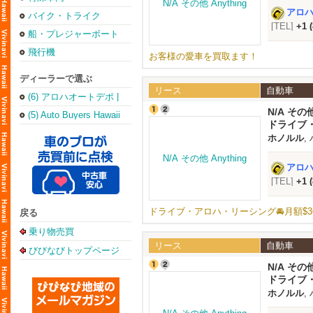
アロハオ
バイク・トライク
[TEL]
+1 
船・プレジャーボート
飛行機
お客様の愛車を買取ます！
ディーラーで選ぶ
リース
自動車
(6) アロハオートデポ |
Aloha Auto Depot
N/A その他
(5) Auto Buyers Hawaii
ドライブ・
ホノルル
,
アロハオ
[TEL]
+1 
ドライブ・アロハ・リーシング🚘️月額$3
戻る
乗り物売買
リース
自動車
びびなびトップページ
N/A その他
ドライブ・
ホノルル
,