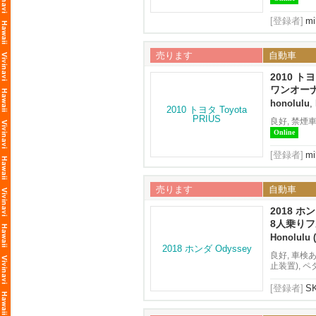
[登録者]
mi
売ります
自動車
2010 トヨ
ワンオー
honolulu
,
良好, 禁煙
Online
[登録者]
mi
売ります
自動車
2018 ホン
8人乗り
Honolulu (
良好, 車検
止装置), 
ブラインドス
[登録者]
S