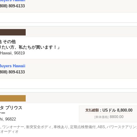
(808) 809-6133
他 その他
りたい方、私たちが買います！」
 Hawaii, 96819
Buyers Hawaii
(808) 809-6133
ヨタ プリウス
: USドル 8,800.00
支払総額
ナー
8800.00
[車体価格]
 hi, 96822
車, ワンオーナー, 衝突安全ボディ, 車検あり, 定期点検整備付, ABS, パワーステアリ
 オーディオ