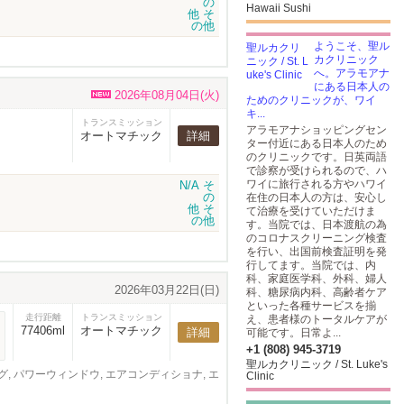
Hawaii Sushi
ようこそ、聖ル
カクリニック
へ。アラモアナ
にある日本人の
2026年08月04日(火)
ためのクリニックが、ワイ
キ...
トランスミッション
アラモアナショッピングセン
オートマチック
詳細
ター付近にある日本人のため
のクリニックです。日英両語
で診察が受けられるので、ハ
ワイに旅行される方やハワイ
在住の日本人の方は、安心し
て治療を受けていただけま
す。当院では、日本渡航の為
のコロナスクリーニング検査
を行い、出国前検査証明を発
行してます。当院では、内
科、家庭医学科、外科、婦人
2026年03月22日(日)
科、糖尿病内科、高齢者ケア
といった各種サービスを揃
走行距離
トランスミッション
え、患者様のトータルケアが
77406ml
オートマチック
詳細
可能です。日常よ...
+1 (808) 945-3719
聖ルカクリニック / St. Luke's
ング, パワーウィンドウ, エアコンディショナ, エ
Clinic