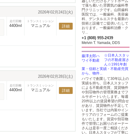
越しいただけるアットホーム
で落ち着いた雰囲気の歯科専
門クリニックです。山田歯科
2026年02月24日(火)
医院では、一般歯科、美容歯
科、デンタルエステを最新の
走行距離
トランスミッション
技術と設備でご提供いたして
4400ml
マニュアル
詳細
おります。一般歯科治療・ク
リ...
+1 (808) 955-2439
Melvin T. Yamada, DDS
☆日本人スタッ
フの不動産屋さ
ん☆1991年創
業・信頼と実績・不動産売買
から、物件...
2026年02月28日(土)
ハワイで創業して30年以上の
実績を持ち、日本人スタッフ
走行距離
トランスミッション
による不動産売買、賃貸物件
4400ml
マニュアル
詳細
や別荘物件の管理業務までフ
ルサポートいたします。毎週
20件以上の賃貸希望の問合せ
があり、賃貸物件が不足して
います。当社では内装やイン
テリアのリフォームのご提案
もいたします。賃貸や別荘物
件で管理にお困りのオーナー
さんは是非一度ご相談くださ
い。日本人スタッフが丁寧に