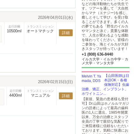
などの海洋動物たちが先生で
す。ツアーを通して「大自然
からマナ（エナジー)を感じ、
2026年04月01日(水)
癒しとそして学び」を受け取
ることができます。多くの人
の夢でもある「野生のイルカ
走行距離
トランスミッション
10500ml
オートマチック
やマンタと泳ぐ」貴重な体験
詳細
で、人生が変わるような感動
を味わってください。皆様の
ご参加を、海とイルカが大好
きスタッフが待っています！
+1 (808) 636-8440
イルカ大学・イルカ中学・カ
メ大学・マンタ大学
【山田医師は日
本語OK・各種
2026年02月15日(日)
保険対応】虫歯
治療、矯正、インプラント、
走行距離
トランスミッション
ホワイトニン...
4400ml
マニュアル
詳細
【新規、緊急の患者様も受付
可】Dr.山田はホノルルマガジ
ンの読者によって最高の歯科
医の1人に選出。1985年開業
以来、万全の治療とスタッフ
全員の丁寧で親切な気配りで
ご来院者様に信頼をいただい
ております。気軽に快適にお