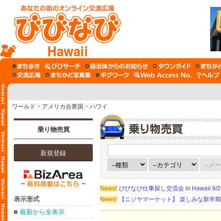
Hawaii
ワールド
>
アメリカ合衆国
>
ハワイ
乗り物売買
新規登録
News!
びびなび仕事探し交流会 in Hawaii 9/26（
表示形式
News!
【ニジヤマーケット】 楽しみな新学
最新から全表示