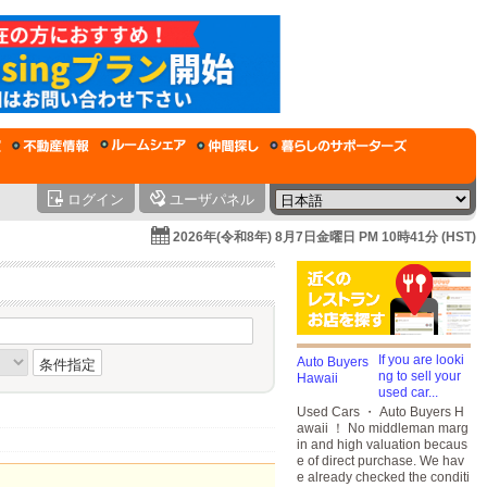
ログイン
ユーザパネル
2026年(令和8年) 8月7日金曜日 PM 10時41分 (HST)
If you are looki
条件指定
ng to sell your
used car...
Used Cars ・ Auto Buyers H
awaii ！ No middleman marg
in and high valuation becaus
e of direct purchase. We hav
e already checked the conditi