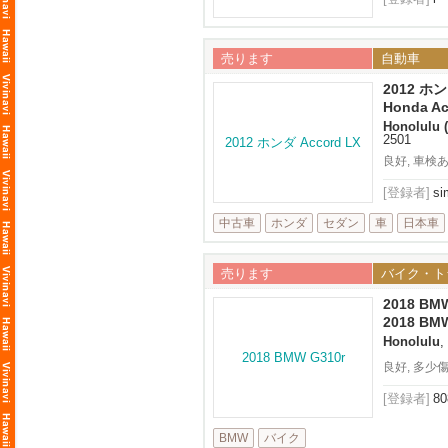
売ります
自動車
2012 ホン
Honda Ac
Honolulu 
2501
良好, 車検
[登録者]
si
中古車
ホンダ
セダン
車
日本車
売ります
バイク・ト
2018 BM
2018 BM
Honolulu
,
良好, 多少
[登録者]
8
BMW
バイク