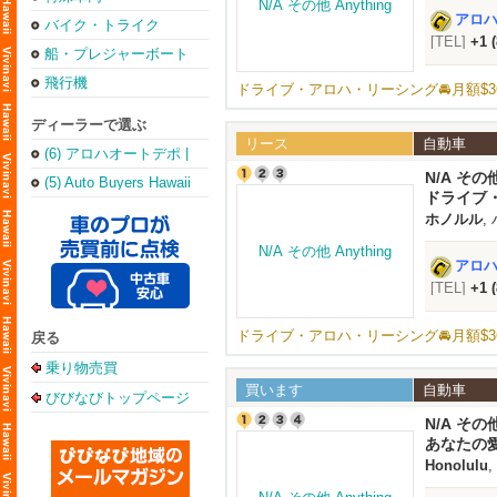
アロハオ
バイク・トライク
[TEL]
+1 
船・プレジャーボート
飛行機
ドライブ・アロハ・リーシング🚘️月額$3
ディーラーで選ぶ
リース
自動車
(6) アロハオートデポ |
Aloha Auto Depot
N/A その他
(5) Auto Buyers Hawaii
ドライブ・
ホノルル
,
アロハオ
[TEL]
+1 
ドライブ・アロハ・リーシング🚘️月額$3
戻る
乗り物売買
買います
自動車
びびなびトップページ
N/A その他
あなたの
Honolulu
,