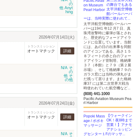
第二次世界大戦
の舞台でもある
太平洋航空博物
館パールハーバ
ーは、当時実際に使われて...
太平洋航空博物館パールハー
バーは1941 年12 月7 日、真
珠湾攻撃時に爆弾が落とされ
2026年07月14日(火)
た、歴史的なフォードアイラ
ンドに位置しています。当館
トランスミッション
には、あの日の出来事を同館
オートマチック
詳細
のアイコンである、高さ１５
８フィートの赤と白のフォー
ドアイランド管制塔、格納庫
３７（本館）と７９（第２展
示場）、そして格納庫７９の
ガラス窓には当時の弾丸がま
だ残って居ります。また格納
庫37 には第二次世界大戦当
時使われていた航空機など...
(808) 441-1000
Pacific Aviation Museum Pea
rl Harbor
2026年07月24日(金)
トランスミッション
【ウォークイン
オートマチック
詳細
OK！夜8時まで
営業！】アナモ
アナショッピン
グセンター１Fのマッサ...