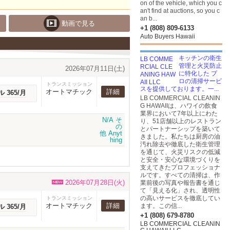
on of the vehicle, which you c
an't find at auctions, so you c
an b...
動画で見る
+1 (808) 809-6133
Auto Buyers Hawaii
キッチンの衛生
管理と火災防止
2026年07月11日(土)
に特化した プ
ロの清掃サービ
トランスミッション
スを提供しております。一...
オートマチック
詳細
ル 365/月
LB COMMERCIAL CLEANIN
G HAWAIIは、ハワイの飲食
業界において7年以上にわた
り、51店舗以上のレストラン
とパートナーシップを築いて
きました。私たちは厨房の油
汚れ除去や徹底した衛生管理
を通じて、火災リスクの低減
と安全・安心な環境づくりを
支えてきたプロフェッショナ
ルです。すべての清掃は、作
2026年07月28日(火)
業前後の写真や報告書を通じ
て「見える化」され、透明性
の高いサービスを徹底してい
トランスミッション
オートマチック
詳細
ます。この信...
ル 365/月
+1 (808) 679-8780
LB COMMERCIAL CLEANIN