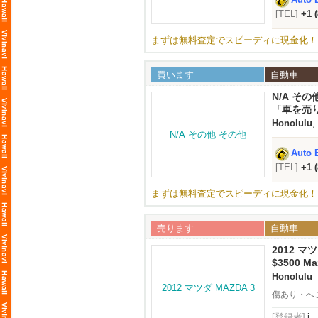
[TEL]
+1 
まずは無料査定でスピーディに現金化！
買います
自動車
N/A その
「車を売
Honolulu
,
Auto 
[TEL]
+1 
まずは無料査定でスピーディに現金化！
売ります
自動車
2012 マツ
$3500 Ma
Honolulu
傷あり・へ
[登録者]
i