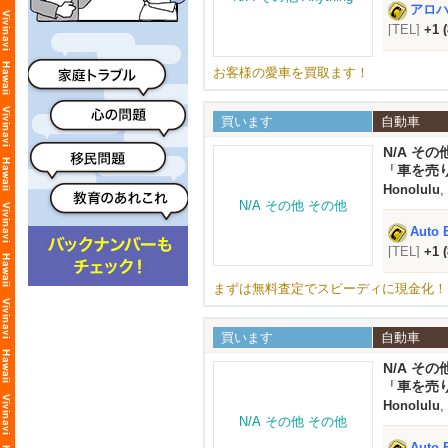
アロハオ
[TEL]
+1 
お客様の愛車を買取ます！
買います
自動車
N/A その
「車を売
Honolulu
,
Auto 
[TEL]
+1 
まずは無料査定でスピーディに現金化！
買います
自動車
N/A その
「車を売
Honolulu
,
Auto 