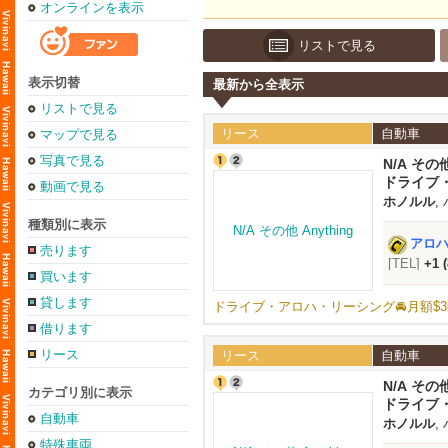
オンラインを表示
リストで見る
表示切替
最新から全表示
リストで見る
リース
自動車
マップで見る
写真で見る
N/A その他
ドライブ・
動画で見る
ホノルル
,
種類別に表示
アロハオ
売ります
[TEL]
+1 
買います
貸します
ドライブ・アロハ・リーシング🚘️月額$3
借ります
リース
リース
自動車
N/A その他
カテゴリ別に表示
ドライブ・
自動車
ホノルル
,
特殊車両