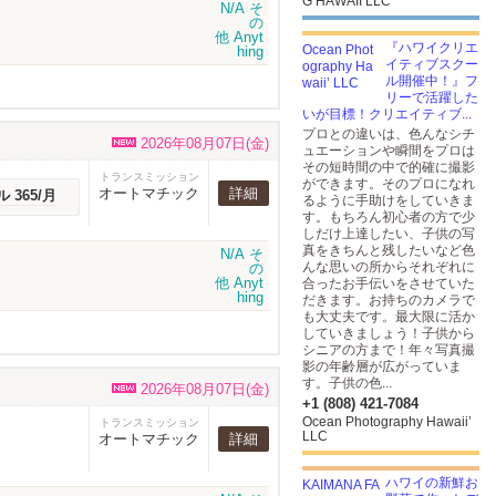
G HAWAII LLC
『ハワイクリエ
イティブスクー
ル開催中！』フ
リーで活躍した
いが目標！クリエイティブ...
プロとの違いは、色んなシチ
2026年08月07日(金)
ュエーションや瞬間をプロは
その短時間の中で的確に撮影
トランスミッション
ができます。そのプロになれ
オートマチック
詳細
ル 365/月
るように手助けをしていきま
す。もちろん初心者の方で少
しだけ上達したい、子供の写
真をきちんと残したいなど色
んな思いの所からそれぞれに
合ったお手伝いをさせていた
だきます。お持ちのカメラで
も大丈夫です。最大限に活か
していきましょう！子供から
シニアの方まで！年々写真撮
影の年齢層が広がっていま
す。子供の色...
2026年08月07日(金)
+1 (808) 421-7084
Ocean Photography Hawaii’
トランスミッション
LLC
オートマチック
詳細
ハワイの新鮮お