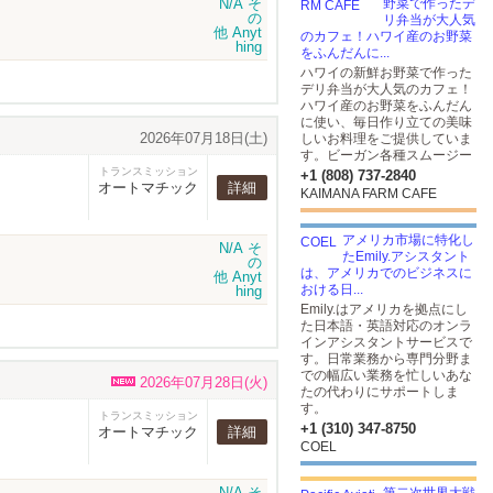
野菜で作ったデ
リ弁当が大人気
のカフェ！ハワイ産のお野菜
をふんだんに...
ハワイの新鮮お野菜で作った
デリ弁当が大人気のカフェ！
ハワイ産のお野菜をふんだん
に使い、毎日作り立ての美味
2026年07月18日(土)
しいお料理をご提供していま
す。ビーガン各種スムージー
トランスミッション
+1 (808) 737-2840
オートマチック
詳細
KAIMANA FARM CAFE
アメリカ市場に特化し
たEmily.アシスタント
は、アメリカでのビジネスに
おける日...
Emily.はアメリカを拠点にし
た日本語・英語対応のオンラ
インアシスタントサービスで
す。日常業務から専門分野ま
での幅広い業務を忙しいあな
2026年07月28日(火)
たの代わりにサポートしま
す。
トランスミッション
+1 (310) 347-8750
オートマチック
詳細
COEL