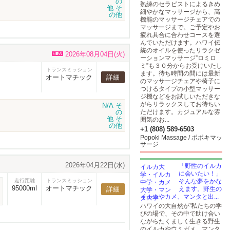
熟練のセラピストによるきめ
細やかなマッサージから、高
機能のマッサージチェアでの
マッサージまで。ご予定やお
疲れ具合に合わせコースを選
んでいただけます。ハワイ伝
統のオイルを使ったリラクゼ
2026年08月04日(火)
ーションマッサージ”ロミロ
ミ”も３０分からお受けいたし
トランスミッション
ます。待ち時間の間には最新
オートマチック
詳細
のマッサージチェアや椅子に
つけるタイプの小型マッサー
ジ機などをお試しいただきな
がらリラックスしてお待ちい
ただけます。カジュアルな雰
囲気のお...
+1 (808) 589-6503
Popoki Massage / ポポキマッ
サージ
2026年04月22日(水)
「野性のイルカ
に会いたい！」
走行距離
トランスミッション
そんな夢をかな
95000ml
オートマチック
詳細
えます。野生の
イルカやカメ、マンタと出...
ハワイの大自然が’私たちの学
びの場で、その中で助け合い
ながらたくましく生きる野生
のイルカやウミガメ、マンタ