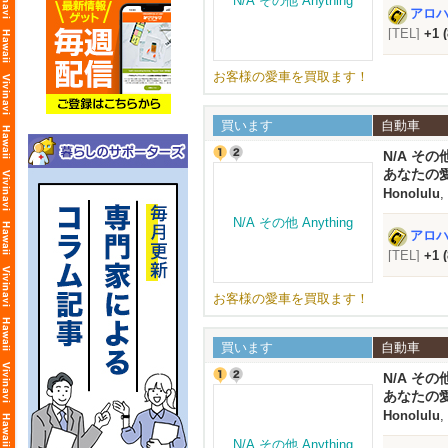
アロハオ
[TEL]
+1 
お客様の愛車を買取ます！
買います
自動車
N/A その他
あなたの
Honolulu
,
アロハオ
[TEL]
+1 
お客様の愛車を買取ます！
買います
自動車
N/A その他
あなたの
Honolulu
,