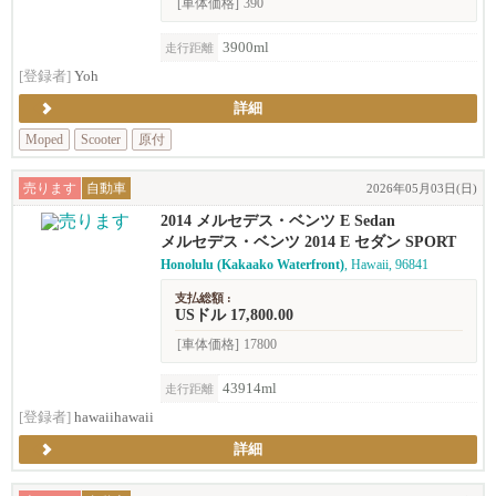
[車体価格]
390
3900ml
走行距離
[登録者]
Yoh
詳細
Moped
Scooter
原付
売ります
自動車
2026年05月03日(日)
2014 メルセデス・ベンツ E Sedan
メルセデス・ベンツ 2014 E セダン SPORT
Honolulu (Kakaako Waterfront)
, Hawaii, 96841
支払総額 :
USドル 17,800.00
[車体価格]
17800
43914ml
走行距離
[登録者]
hawaiihawaii
詳細