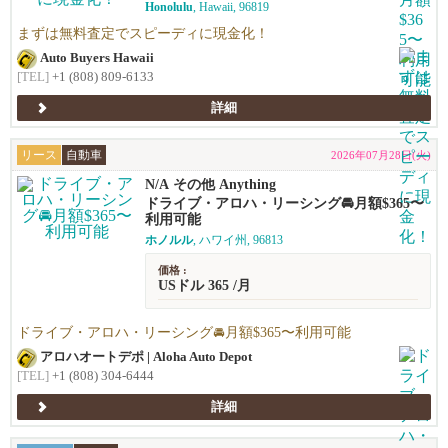
Honolulu
, Hawaii, 96819
まずは無料査定でスピーディに現金化！
Auto Buyers Hawaii
[TEL]
+1 (808) 809-6133
詳細
リース
自動車
2026年07月28日(火)
N/A その他 Anything
ドライブ・アロハ・リーシング🚘️月額$365〜
利用可能
ホノルル
, ハワイ州, 96813
価格 :
USドル 365 /月
ドライブ・アロハ・リーシング🚘️月額$365〜利用可能
アロハオートデポ | Aloha Auto Depot
[TEL]
+1 (808) 304-6444
詳細