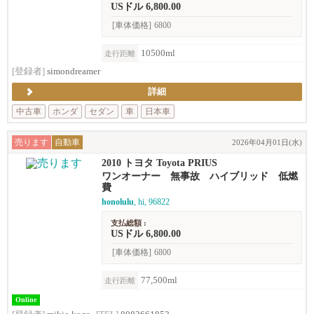
USドル 6,800.00
[車体価格]
6800
10500ml
走行距離
[登録者]
simondreamer
詳細
中古車
ホンダ
セダン
車
日本車
売ります
自動車
2026年04月01日(水)
2010 トヨタ Toyota PRIUS
ワンオーナー 無事故 ハイブリッド 低燃
費
honolulu
, hi, 96822
支払総額 :
USドル 6,800.00
[車体価格]
6800
77,500ml
走行距離
Online