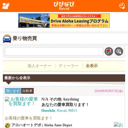
Hawaii
乗り物売買
個人オーナー
ディーラー
全表示
最新から全表示
買います
自動車
2026年08月07日(金)
N/A その他 Anything
あなたの愛車買取ります！
Honolulu
, Hawaii, 96813
お客様の愛車を買取ます！
アロハオートデポ | Aloha Auto Depot