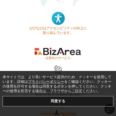
びびなびはアクセシビリティの向上に
取り組んでいます。
- 企業向けサービス -
本サイトでは、より良いサービス提供のため、クッキーを使用して
お問い合わせ
はじめてガイド
よくある質問
います。詳細は
プライバシーポリシー
をご確認ください。クッキー
利用規約
商標・著作権
プライバシーポリシー
の使用を許可する場合は同意するボタンを押してください。クッキ
ーの使用を拒否する場合は、ブラウザからご設定ください。
Copyright © 1999-2026 Vivid Navigation, Inc. All Rights Reserved.
Server US (45) @ Los Angeles Data Center