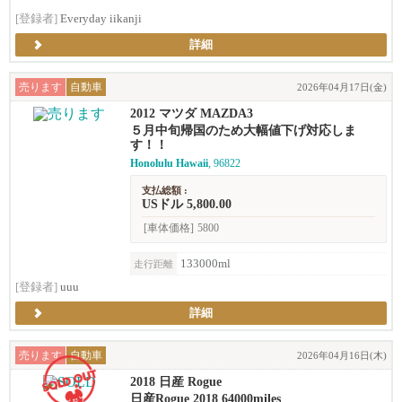
[登録者]
Everyday iikanji
詳細
売ります
自動車
2026年04月17日(金)
2012 マツダ MAZDA3
５月中旬帰国のため大幅値下げ対応しま
す！！
Honolulu Hawaii
, 96822
支払総額 :
USドル 5,800.00
[車体価格]
5800
133000ml
走行距離
[登録者]
uuu
詳細
売ります
自動車
2026年04月16日(木)
2018 日産 Rogue
日産Rogue 2018 64000miles