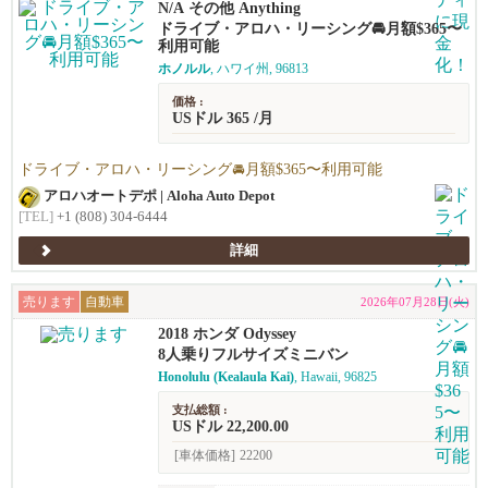
N/A その他 Anything
ドライブ・アロハ・リーシング🚘️月額$365〜
利用可能
ホノルル
, ハワイ州, 96813
価格 :
USドル 365 /月
ドライブ・アロハ・リーシング🚘️月額$365〜利用可能
アロハオートデポ | Aloha Auto Depot
[TEL]
+1 (808) 304-6444
詳細
売ります
自動車
2026年07月28日(火)
2018 ホンダ Odyssey
8人乗りフルサイズミニバン
Honolulu (Kealaula Kai)
, Hawaii, 96825
支払総額 :
USドル 22,200.00
[車体価格]
22200