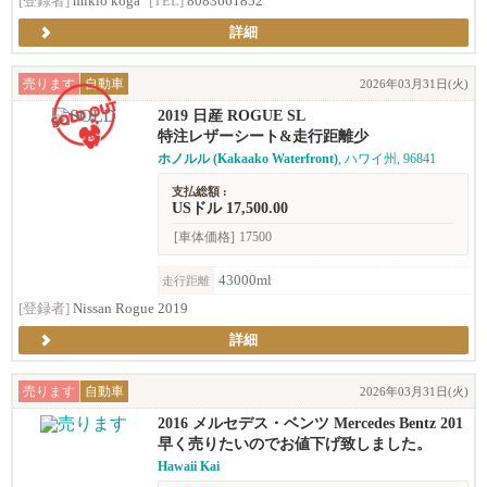
[登録者]
mikio koga
[TEL]
8083661852
詳細
売ります
自動車
2026年03月31日(火)
2019 日産 ROGUE SL
特注レザーシート&走行距離少
ホノルル (Kakaako Waterfront)
, ハワイ州, 96841
支払総額 :
USドル 17,500.00
[車体価格]
17500
43000ml
走行距離
[登録者]
Nissan Rogue 2019
詳細
売ります
自動車
2026年03月31日(火)
2016 メルセデス・ベンツ Mercedes Bentz 201
6 GLC300 SUV ベンツ
早く売りたいのでお値下げ致しました。
Hawaii Kai