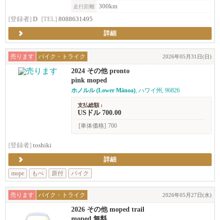
300km
走行距離
[登録者]
D
[TEL]
8088631495
詳細
売ります
バイク・トライク
2026年05月31日(日)
2024 その他 pronto
pink moped
ホノルル (Lower Mānoa)
, ハワイ州, 96826
支払総額 :
USドル 700.00
[車体価格]
700
[登録者]
toshiki
詳細
mope
もぺ
原付
バイク
売ります
バイク・トライク
2026年05月27日(水)
2026 その他 moped trail
moped 無料