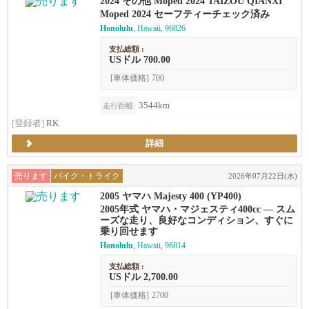
2024 その他 Moped 2024 TAIZOU QIANXI
Moped 2024 セーフティーチェック済み
Honolulu
, Hawaii, 96826
支払総額 :
USドル 700.00
[車体価格]
700
3544km
走行距離
[登録者]
RK
詳細
売ります
バイク・トライク
2026年07月22日(水)
2005 ヤマハ Majesty 400 (YP400)
2005年式 ヤマハ・マジェスティ400cc ― スム
ーズな走り、良好なコンディション、すぐに
乗り回せます
Honolulu
, Hawaii, 96814
支払総額 :
USドル 2,700.00
[車体価格]
2700