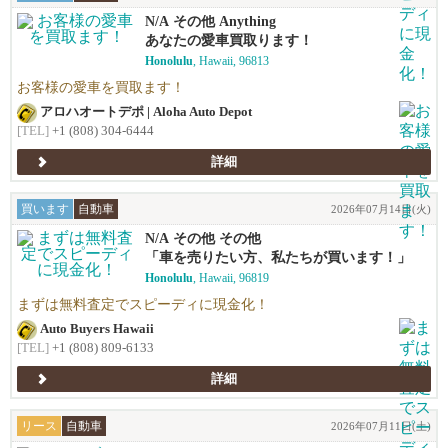
N/A その他 Anything
あなたの愛車買取ります！
Honolulu
, Hawaii, 96813
お客様の愛車を買取ます！
アロハオートデポ | Aloha Auto Depot
[TEL]
+1 (808) 304-6444
詳細
買います
自動車
2026年07月14日(火)
N/A その他 その他
「車を売りたい方、私たちが買います！」
Honolulu
, Hawaii, 96819
まずは無料査定でスピーディに現金化！
Auto Buyers Hawaii
[TEL]
+1 (808) 809-6133
詳細
リース
自動車
2026年07月11日(土)