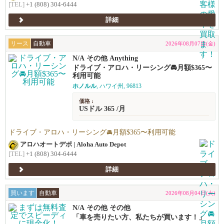
[TEL]
+1 (808) 304-6444
詳細
リース
自動車
2026年08月07日(金)
N/A その他 Anything
ドライブ・アロハ・リーシング🚘️月額$365〜
利用可能
ホノルル
, ハワイ州, 96813
価格 :
USドル 365 /月
ドライブ・アロハ・リーシング🚘️月額$365〜利用可能
アロハオートデポ | Aloha Auto Depot
[TEL]
+1 (808) 304-6444
詳細
買います
自動車
2026年08月04日(火)
N/A その他 その他
「車を売りたい方、私たちが買います！」