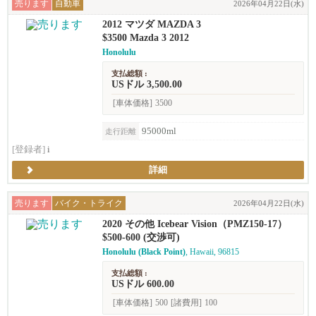
売ります
自動車
2026年04月22日(水)
2012 マツダ MAZDA 3
$3500 Mazda 3 2012
Honolulu
支払総額 :
USドル 3,500.00
[車体価格]
3500
95000ml
走行距離
[登録者]
i
詳細
売ります
バイク・トライク
2026年04月22日(水)
2020 その他 Icebear Vision（PMZ150-17）
$500-600 (交渉可)
Honolulu (Black Point)
, Hawaii, 96815
支払総額 :
USドル 600.00
[車体価格]
500
[諸費用]
100