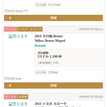
15,703ml
走行距離
[登録者]
lucky777
詳細
売ります
バイク・トライク
2026年07月18日(土)
2024 その他 Breeze
Yellow Breeze Moped
Honolulu
支払総額 :
USドル 1,100.00
[車体価格]
1100
2500ml
走行距離
[登録者]
tom
詳細
売ります
自動車
2026年07月12日(日)
2023 トヨタ カローラ