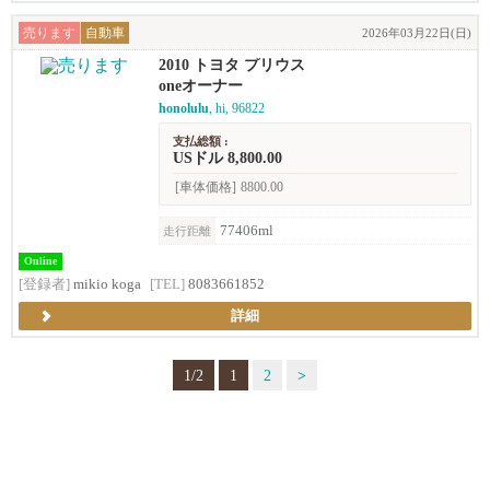
売ります
自動車
2026年03月22日(日)
2010 トヨタ プリウス
oneオーナー
honolulu
, hi, 96822
支払総額 :
USドル 8,800.00
[車体価格]
8800.00
77406ml
走行距離
Online
[登録者]
mikio koga
[TEL]
8083661852
詳細
1/2
1
2
>