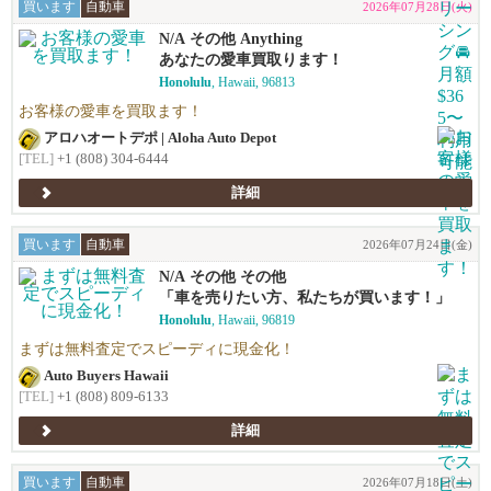
買います
自動車
2026年07月28日(火)
N/A その他 Anything
あなたの愛車買取ります！
Honolulu
, Hawaii, 96813
お客様の愛車を買取ます！
アロハオートデポ | Aloha Auto Depot
[TEL]
+1 (808) 304-6444
詳細
買います
自動車
2026年07月24日(金)
N/A その他 その他
「車を売りたい方、私たちが買います！」
Honolulu
, Hawaii, 96819
まずは無料査定でスピーディに現金化！
Auto Buyers Hawaii
[TEL]
+1 (808) 809-6133
詳細
買います
自動車
2026年07月18日(土)