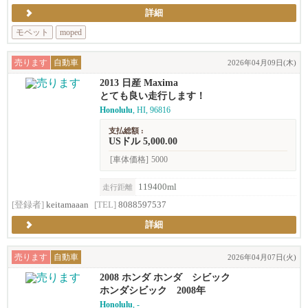
詳細
モペット
moped
売ります
自動車
2026年04月09日(木)
2013 日産 Maxima
とても良い走行します！
Honolulu
, HI, 96816
支払総額 :
USドル 5,000.00
[車体価格]
5000
119400ml
走行距離
[登録者]
keitamaaan
[TEL]
8088597537
詳細
売ります
自動車
2026年04月07日(火)
2008 ホンダ ホンダ シビック
ホンダシビック 2008年
Honolulu
, -