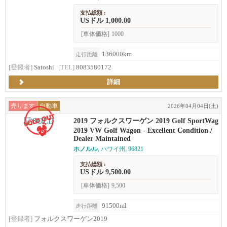
支払総額 :
USドル 1,000.00
[車体価格]
1000
136000km
走行距離
[登録者]
Satoshi
[TEL]
8083580172
詳細
売ります
自動車
2026年04月04日(土)
2019 フォルクスワーゲン 2019 Golf SportWag
en · TSI S 4Motion Wagon 4D
2019 VW Golf Wagon - Excellent Condition /
Dealer Maintained
ホノルル
, ハワイ州, 96821
支払総額 :
USドル 9,500.00
[車体価格]
9,500
91500ml
走行距離
[登録者]
フォルクスワーゲン2019