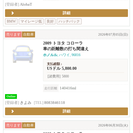
[登録者]
AlohaT
詳細
BMW
マイレージ低
良好
ハッチバック
売ります
自動車
2026年07月05日(日)
2009 トヨタ コローラ
車の距離数の打ち間違え
ホノルル
, ハワイ, 96816
支払総額 :
USドル 5,800.00
[諸費用]
5800
140416ml
走行距離
Online
[登録者]
きよみ
[TEL]
8083846118
詳細
売ります
自動車
2026年06月30日(火)