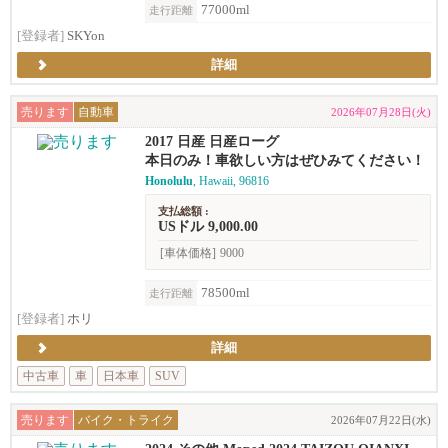
77000ml
走行距離
[登録者]
SKYon
詳細
売ります
自動車
2026年07月28日(火)
2017 日産 日産ローグ
本日のみ！車欲しい方はぜひみてください！
Honolulu
, Hawaii, 96816
支払総額 :
USドル 9,000.00
[車体価格]
9000
78500ml
走行距離
[登録者]
ホリ
詳細
中古車
車
日本車
SUV
売ります
バイク・トライク
2026年07月22日(水)