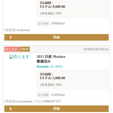
支払総額 :
USドル 9,000.00
[車体価格]
9000
109000ml
走行距離
[登録者]
alohawaii
詳細
売ります
自動車
2026年03月24日(火)
2013 日産 Maxima
整備済み
Honolulu
, HI, 96816
支払総額 :
USドル 5,000.00
[車体価格]
5000
120000ml
走行距離
[登録者]
keitamaaan
[TEL]
8088597537
詳細