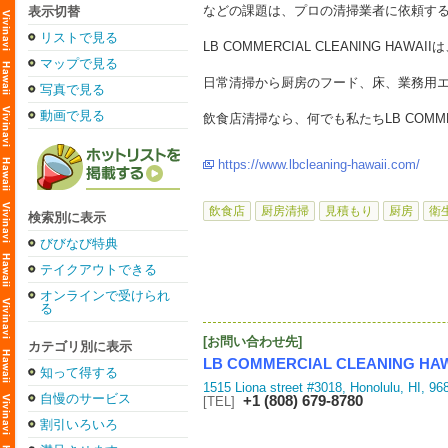
などの課題は、プロの清掃業者に依頼す
表示切替
リストで見る
LB COMMERCIAL CLEANING
マップで見る
日常清掃から厨房のフード、床、業務用
写真で見る
動画で見る
飲食店清掃なら、何でも私たちLB COMMERC
https://www.lbcleaning-hawaii.com/
飲食店
厨房清掃
見積もり
厨房
衛
検索別に表示
びびなび特典
テイクアウトできる
オンラインで受けられ
る
[お問い合わせ先]
カテゴリ別に表示
LB COMMERCIAL CLEANING HAW
知って得する
1515 Liona street #3018, Honolulu, HI, 9
自慢のサービス
+1 (808) 679-8780
[TEL]
割引いろいろ