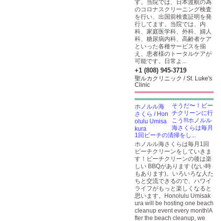
す。当院では、日本渡航の為
のコロナスクリーニング検査
を行い、出国前検査証明を発
行してます。当院では、内
科、家庭医学科、外科、婦人
科、糖尿病内科、高齢者ケア
といった各種サービスを揃
え、患者様のトータルケアが
可能です。日常よ...
+1 (808) 945-3719
聖ルカクリニック / St. Luke's
Clinic
そうだ〜！ビー
チクリーンに行
こう!!!ホノルル
海さくらは毎月
1回ビーチの清掃をし...
ホノルル海さくらは毎月1回
ビーチクリーンをしていきま
す！ビーチクリーンの後は楽
しい BBQがあります (ない時
もあります)。いろいろな人た
ちと交流できるので、ハワイ
ライフがもっと楽しくなると
思います。Honolulu Umisak
ura will be hosting one beach
cleanup event every month!A
fter the beach cleanup, we