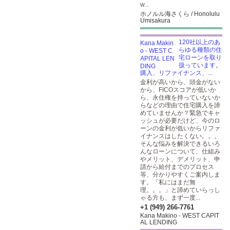
w...
ホノルル海さくら / Honolulu
Umisakura
120社以上のあ
らゆる種類の住
宅ローンを取り
扱っています。
購入、リファイナンス、...
金利が高いから、頭金がない
から、FICOスコアが低いか
ら、永住権を持っていないか
らなどの理由で住宅購入を諦
めていませんか？緊急でキャ
ッシュが必要だけど、今のロ
ーンの金利が低いからリファ
イナンスはしたくない。。。
そんな悩みを解決できるいろ
んなローンについて、仕組み
やメリット、デメリット、申
請から給付までのプロセス
等、分かりやすくご案内しま
す。「私にはまだ無
理。。。」と諦めていらっし
ゃる方も、まず一度...
+1 (949) 266-7761
Kana Makino - WEST CAPIT
AL LENDING