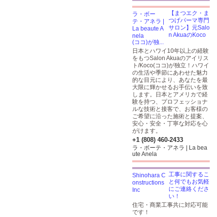
【まつエク・ま
つげパーマ専門
サロン】元Salo
n AkuaのKoco
(ココ)が独...
日本とハワイ10年以上の経験
をもつSalon Akuaのアイリス
ト/Koco(ココ)が独立！ハワイ
の生活や季節にあわせた魅力
的な目元により、あなたを最
大限に輝かせるお手伝いを致
します。日本とアメリカで経
験を持つ、プロフェッショナ
ルな技術と接客で、お客様の
ご希望に沿った施術と提案、
安心・安全・丁寧な対応を心
がけます。
+1 (808) 460-2433
ラ・ボーテ・アネラ | La bea
ute Anela
工事に関するこ
と何でもお気軽
にご連絡くださ
い！
住宅・商業工事共に対応可能
です！