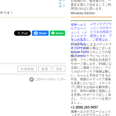
が現地の方、観光客の方、一
度足を運んで頂きましてご利
用頂ければと思います。
集中です！
Minatoku Kitchen
メディケアプラ
ンニングのサー
ビスを日本語で
Share
提供します。プ
ランの見直し、ご変更はお...
65歳からはじまるメディケア
についてお困り事はございま
せんか？ハワイのシニアの皆
様にメディケアについてのご
説明、プラン申請を日本語で
サポート致します。65歳にな
る前にご連絡ください。アメ
引用登録
変更
消去
リカのメディケア保険は難し
い、ちゃんと手続きできるか
このページのトップへ
不安、両親のメディケア保険
を見直したいなど、メディケ
アに関するお悩みを解決致し
ます。長年の経験と実績によ
る手厚いサポートで正しく加
入し、アドバンテージを受け
ましょ...
+1 (808) 265-9097
保険ヘルスケアエージェント
（メディケアプランニング）