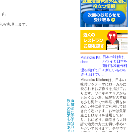
ます。
化も実現します。
日本の味付け、
ハワイと日本を
繋げる和創作料
理を掲げて日々新しいものを
造り上げてい...
Minatoku Kitchenは、日本の
味付けをテーマにローカルに
愛されるお店作りを掲げてお
ります。ワイキキエリアから
も遠くない為、観光客の皆様
も少し海外での料理で胃を休
めたい時に是非ご利用して頂
きたく思います。お米は魚沼
産こしひかりを使用してお
り、おにぎり、肉巻きも大好
評で地元の方にお買い求めい
ただいております。是非です