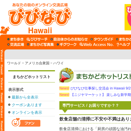
Hawaii
ワールド
>
アメリカ合衆国
>
ハワイ
まちかどホットリスト
News!
びびなび仕事探し交流会 in Hawaii 9/26（
表示形式
News!
【ニジヤマーケット】 楽しみな新学
最新から全表示
クーポンあります
専門サービス / お困りですか？？
オンラインを表示
飲食店舗の清掃に不安や不満はあり
飲食店清掃における「厨房の頑固な油汚