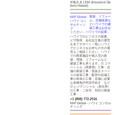
中島久夫 | IOH (Insurance Op
tions Hawaii)
新築、リフォー
ム、店舗改築な
どハワイでの建
築工事はお任せ
ください。ハワイでの起業...
ハワイでのビジネスの提案、
ビザ取得、会社設立後の運営
を全てサポート！既にハワイ
でビジネスをお持ちの方の運
営もご相談ください。ハワイ
での商業施設や個人宅の新
築、増築、リフォームなど、
建築工事も承ります。☑ コマ
ーシャル（商業用）工事・店
舗の新築工事・居抜きスペー
スの改装工事・配管や設備工
事の単体の工事・店舗に必要
な各種免許申請手続き など
☑ レジデンシャル（居住用）
の工事・ご自宅、別荘の新築
工事・...
+1 (808) 772-2516
KKP Global - ハワイ コンサル
ティング