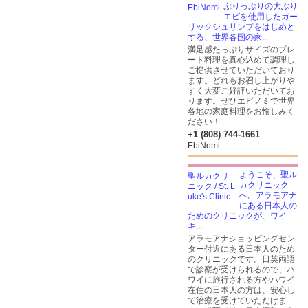
ぷりっぷりの大ぶり
エビを使用したガー
リックシュリンプをはじめと
する、世界各国の家...
満足感たっぷりサイズのプレ
ート料理を真心込めて調理し
ご提供させていただいており
ます。どれもお召し上がりや
すく大変ご好評いただいてお
ります。ぜひエビノミで世界
各地の家庭料理をお愉しみく
ださい！
+1 (808) 744-1661
EbiNomi
ようこそ、聖ル
カクリニック
へ。アラモアナ
にある日本人の
ためのクリニックが、ワイ
キ...
アラモアナショッピングセン
ター付近にある日本人のため
のクリニックです。日英両語
で診察が受けられるので、ハ
ワイに旅行される方やハワイ
在住の日本人の方は、安心し
て治療を受けていただけま