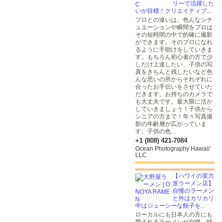
リーで活躍した
いが目標！クリエイティブ...
プロとの違いは、色んなシチ
ュエーションや瞬間をプロは
その短時間の中で的確に撮影
ができます。そのプロになれ
るように手助けをしていきま
す。もちろん初心者の方で少
しだけ上達したい、子供の写
真をきちんと残したいなど色
んな思いの所からそれぞれに
合ったお手伝いをさせていた
だきます。お持ちのカメラで
も大丈夫です。最大限に活か
していきましょう！子供から
シニアの方まで！年々写真撮
影の年齢層が広がっていま
す。子供の色...
+1 (808) 421-7084
Ocean Photography Hawaii’
LLC
【ハワイの実力
派ラーメン店】
自慢のラーメン
と外はカリカリ
中はジューシーな餃子を...
ローカルにも日本人の方にも