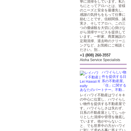
寧に清掃をしています。私た
ちにとってアロハとは、皆様
のニーズと安全を最優先し、
感謝の気持ちをもって仕事に
励むことです。信頼関係、誠
実さ、そしてアロハ、この三
つの価値観を大切に心掛けな
がら清掃サービスを提供して
います。一軒家、商業施設の
定期清掃、退去時のクリーニ
ングなど、お気軽にご相談く
ださい。別...
+1 (808) 260-3557
Aloha Service Specialists
ハワイらしい物
件を提供する日
系の不動産屋。
「住」に関する
あなたのパートナー。不動...
レイハワイ不動産はワイキキ
の中心に位置し、ハワイらし
い物件を提供する不動産屋で
す。ハワイらしさは失わず、
日系の不動産屋としてしっか
りとした清掃や管理を徹底し
ています。他がやらないこ
と、でも世界中の方がハワイ
に対して求める事に答えてい