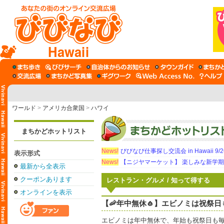
Hawaii
ワールド
>
アメリカ合衆国
>
ハワイ
まちかどホットリスト
News!
びびなび仕事探し交流会 in Hawaii 9/26（
表示形式
News!
【ニジヤマーケット】 楽しみな新学
最新から全表示
クーポンあります
レストラン・グルメ / 知って得する
オンラインを表示
【🦐年中無休🧄】エビノミは祝祭日も
エビノミは年中無休で、年始も祝祭日も毎日通常営業