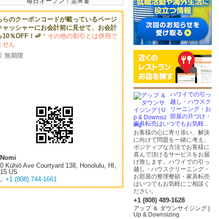
ちらのクーポンコードが載っているページ
キャッシャーにお会計前に見せて、お会計
10％OFF！🦐
* その他の割引とは併用で
ません
限
無期限
ハワイでの引っ
越し・ハウスク
リーニング・お
部屋の片づけ・
家具転売はいつでもお気軽...
お客様の⼼に寄り添い、解決
に向けて問題を一緒に考え、
ポジティブな方法でお客様に
喜んで頂けるサービスをお届
iNomi
け致します。ハワイでの引っ
0 Kūhiō Ave Courtyard 138, Honolulu, HI,
越し・ハウスクリーニング・
815 US
お部屋の整理整頓・家具転売
L:
+1 (808) 744-1661
はいつでもお気軽にご相談く
ださい。
+1 (808) 489-1628
アップ ＆ ダウンサイジング |
Up & Downsizing