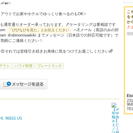
🍛✨
こ
アウトでお家やホテルでゆっくり食べるのもOK✨
を
から
も通常通りオーダー承っております。🍤ケータリングは要相談です
き
com
へEメール（英語のみの対
「びびなびを見た」とお伝えください
期
am ＠ebinomiwaikiki までメッセージ（日本語での対応可能です）で
お気軽にご連絡ください！
😊それでは皆様引き続きお身体に気をつけてお過ごしください🌈
アウト
ハワイ料理
プレートランチ
Eb
231
96
TE
 HI, 96815 US