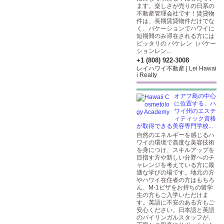
ます。楽しさが売りの日系の
不動産管理会社です！賃貸物
件は、長期賃貸物件だけでな
く、バケーションでハワイに
短期間のみ滞在される方には
ピッタリの バケレン（バケー
ションレン...
+1 (808) 922-3008
レイハワイ不動産 | Lei Hawai
i Realty
オアフ島の中心
に位置する、ハ
ワイ州のエステ
ィティック資格
が取得できる美容専門学校...
自然のエネルギーを感じるハ
ワイの環境で高度な美容技術
を身につけ、スキルアップを
目指す方や新しい分野へのチ
ャレンジを考えている方に最
適な学びの場です。地元の方
やハワイ在住者の方はもちろ
ん、M-1ビザをお持ちの留学
生の方もご入学いただけま
す。英語に不安のある方もご
安心ください。日本語と英語
のバイリンガルスタッフが、