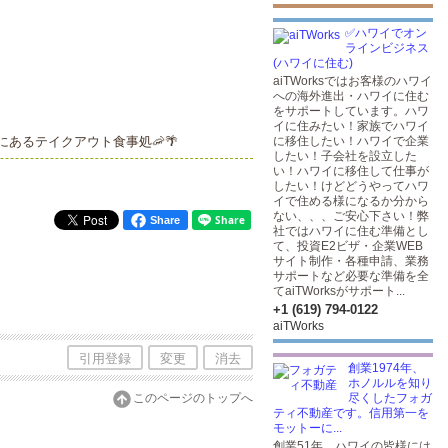
✅ハワイでオン
ラインビジネス
(ハワイに住む)
aiTWorksではお客様のハワイ
への海外進出・ハワイに住む
をサポートしています。ハワ
イに住みたい！家族でハワイ
あるテイクアウト食事処🦐🌴
に移住したい！ハワイで企業
したい！子会社を設立した
い！ハワイに移住して仕事が
したい！けどどうやってハワ
イで住める様になるか分から
ない、、、ご安心下さい！弊
Share
社ではハワイに住む準備とし
て、投資E2ビザ・企業WEB
サイト制作・各種申請、業務
サポートなど必要な準備を全
てaiTWorksがサポート...
+1 (619) 794-0122
aiTWorks
引用登録
変更
消去
創業1974年、
ホノルルを知り
このページのトップへ
尽くしたフォガ
ティ不動産です。信用第一を
モットーに...
創業51年。ハワイの皆様には