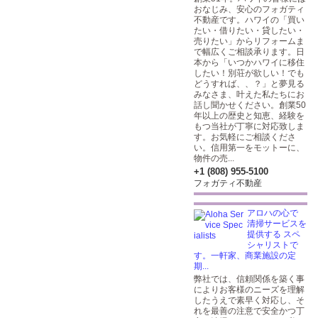
おなじみ、安心のフォガティ
不動産です。ハワイの「買い
たい・借りたい・貸したい・
売りたい」からリフォームま
で幅広くご相談承ります。日
本から「いつかハワイに移住
したい！別荘が欲しい！でも
どうすれば、、？」と夢見る
みなさま、叶えた私たちにお
話し聞かせください。創業50
年以上の歴史と知恵、経験を
もつ当社が丁寧に対応致しま
す。お気軽にご相談くださ
い。信用第一をモットーに、
物件の売...
+1 (808) 955-5100
フォガティ不動産
アロハの心で
清掃サービスを
提供する スペ
シャリストで
す。一軒家、商業施設の定
期...
弊社では、信頼関係を築く事
によりお客様のニーズを理解
したうえで素早く対応し、そ
れを最善の注意で安全かつ丁