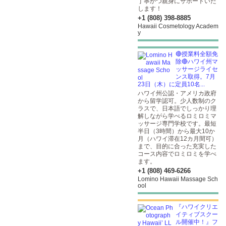
丁寧かつ親身にサポートいた
します！
+1 (808) 398-8885
Hawaii Cosmetology Academ
y
🔴授業料全額免
除🔴ハワイ州マ
ッサージライセ
ンス取得。7月
23日（木）に定員10名...
ハワイ州公認・アメリカ政府
から留学認可。少人数制のク
ラスで、日本語でしっかり理
解しながら学べるロミロミマ
ッサージ専門学校です。最短
半日（3時間）から最大10か
月（ハワイ滞在12カ月間可）
まで、目的に合った充実した
コース内容でロミロミを学べ
ます。
+1 (808) 469-6266
Lomino Hawaii Massage Sch
ool
『ハワイクリエ
イティブスクー
ル開催中！』フ