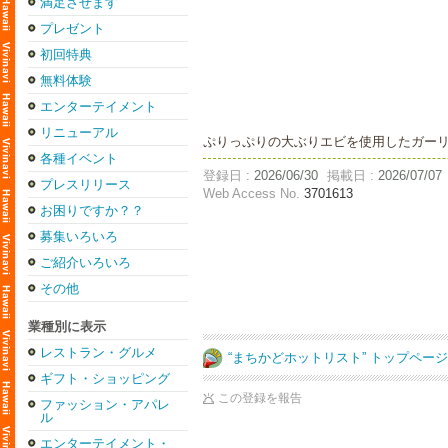
満足させます
プレゼント
初回特典
無料体験
エンターテイメント
リニューアル
ぷりっぷりの大ぶりエビを使用したガーリ
各種イベント
登録日 :
2026/06/30
掲載日 :
2026/07/07
プレスリリース
Web Access No.
3701613
お困りですか？？
募集いろいろ
ご紹介いろいろ
その他
業種別に表示
レストラン・グルメ
“まちかどホットリスト” トップペー
ギフト・ショッピング
この登録を報告
ファッション・アパレ
ル
エンターテイメント・