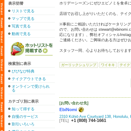
ホリデーシーズンにぜひエビノミを食卓に
表示切替
リストで見る
店頭でお召し上がりいただくのも、テイク
マップで見る
※事前にご相談いただければケータリング
写真で見る
ので、お問い合わせは stewart@ebinomi.
動画で見る
応になります）、弊社オフィシャルInstagr
ご連絡ください。ご興味のある方はぜひ
スタッフ一同、心よりお待ちしております
検索別に表示
ガーリックシュリンプ
ワイキキ
テイク
びびなび特典
テイクアウトできる
オンラインで受けられ
る
カテゴリ別に表示
[お問い合わせ先]
知って得する
EbiNomi
自慢のサービス
2310 Kūhiō Ave Courtyard 138, Honolulu,
+1 (808) 744-1661
[TEL]
割引いろいろ