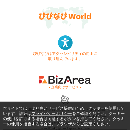
びびなびはアクセシビリティの向上に
取り組んでいます。
- 企業向けサービス -
本サイトでは、より良いサービス提供のため、クッキーを使用して
お問い合わせ
はじめてガイド
よくある質問
います。詳細は
プライバシーポリシー
をご確認ください。クッキー
利用規約
商標・著作権
プライバシーポリシー
の使用を許可する場合は同意するボタンを押してください。クッキ
ーの使用を拒否する場合は、ブラウザからご設定ください。
Copyright © 1999-2026 Vivid Navigation, Inc. All Rights Reserved.
Server US (45) @ Los Angeles Data Center