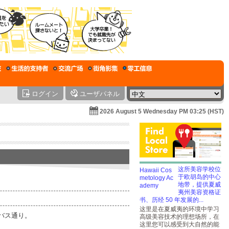
ログイン
ユーザパネル
2026 August 5 Wednesday PM 03:25 (HST)
这所美容学校位
于欧胡岛的中心
地带，提供夏威
夷州美容资格证
书、历经 50 年发展的...
这里是在夏威夷的环境中学习
バス通り。
高级美容技术的理想场所，在
这里您可以感受到大自然的能