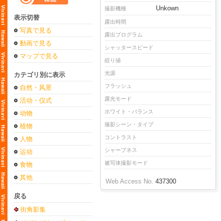
Unkown
撮影機種
表示切替
露出時間
写真で見る
露出プログラム
動画で見る
シャッタースピード
マップで見る
絞り値
光源
カテゴリ別に表示
フラッシュ
自然・风景
露光モード
活动・仪式
ホワイト・バランス
动物
撮影シーン・タイプ
植物
コントラスト
人物
シャープネス
运动
被写体撮影モード
食物
其他
Web Access No.
437300
戻る
街角影集