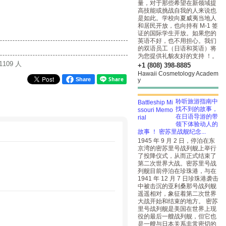
量，对于那些希望在新领域提
高技能或挑战自我的人来说也
是如此。学校向夏威夷当地人
和居民开放，也向持有 M-1 签
证的国际学生开放。如果您的
英语不好，也不用担心。我们
的双语员工（日语和英语）将
为您提供礼貌友好的支持 ！。
1109 人
+1 (808) 398-8885
Hawaii Cosmetology Academ
Share
y
聆听旅游指南中
找不到的故事，
在日语导游的带
领下体验动人的
故事 ！ 密苏里战舰纪念...
1945 年 9 月 2 日，停泊在东
京湾的密苏里号战列舰上举行
了投降仪式，从而正式结束了
第二次世界大战。密苏里号战
列舰目前停泊在珍珠港，与在
1941 年 12 月 7 日珍珠港袭击
中被击沉的亚利桑那号战列舰
遥遥相对，象征着第二次世界
大战开始和结束的地方。 密苏
里号战列舰是美国在世界上现
役的最后一艘战列舰，但它也
是一艘与日本关系非常密切的