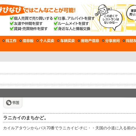
ラニカイのまちかど。
カイルアタウンからバス70番でラニカイビ‐チに・・天国の小道に入る前の