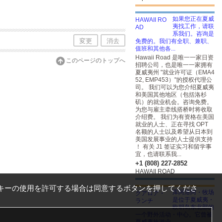
如果您正在夏威
夷找工作，请联
系我们。咨询是
変更
消去
免费的。我们有全职、兼职、
值班和其他各...
Hawaii Road 是唯一一家日资
このページのトップへ
招聘公司，也是唯一一家拥有
夏威夷州 "就业许可证（EMA4
52, EMP453）"的授权代理公
司。 我们可以为您介绍夏威夷
和美国其他地区（包括洛杉
矶）的就业机会。咨询免费。
为您与雇主牵线搭桥时将收取
介绍费。 我们为有资格在美国
就业的人士、正在寻找 OPT
名额的人士以及希望从日本到
美国发展事业的人士提供支持
！ 有关 J1 签证实习和留学事
宜，也请联系我...
+1 (808) 227-2852
HAWAII ROAD
キーの使用を許可する場合は同意するボタンを押してくださ
库阿洛阿・牧场
是位于夏威夷・
欧胡岛东北部的
一个野外活动・中心。它曾被