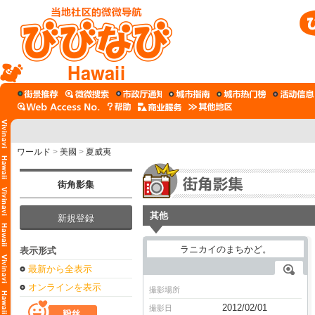
Hawaii
ワールド
>
美國
>
夏威夷
街角影集
其他
新規登録
表示形式
最新から全表示
オンラインを表示
撮影場所
2012/02/01
撮影日