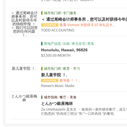
1,730+ GE税（4.712%）
/MONTH
城市热门榜
/
专门服务
＜ 通过尾崎会计师事务所，您可以及时获得今年的
任何问题 ！.
查看 Vivinavi 并获得 $ 10 张礼品卡。
TODD ACCOUNTING
房地产信息
/
出租
/
单元住宅
/
房东
Honolulu, Hawaii, 96826
$3,500.00
/MONTH
城市热门榜
/
教育・学习
新儿童学院 ！.
新等级 ！ ！。
Renee's Music Studio
城市指南
/
餐厅・美食
とんかつ銀座梅林
Za Umebayashi 是东京 ・ 银座的一家炸猪排餐厅，
们熟悉的 "炸肉排三明治 "和 "一口炸肉排 "的餐馆。