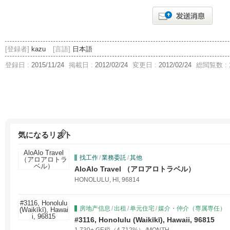
[登録者]
kazu
[言語]
日本語
登録日 :
2015/11/24
掲載日 :
2012/02/24
変更日 :
2012/02/24
総閲覧数 :
気になるリスト
找工作
/
業務委託
/
其他
AloAlo Travel （アロアロトラベル）
HONOLULU, HI, 96814
房地产信息
/
出租
/
单元住宅
/
媒介・仲介（専属専任）
#3116, Honolulu (Waikīkī), Hawaii, 96815