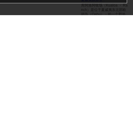
夏威夷旅游业...
库阿洛阿牧场（Kualoa ・ Ra
nch）是位于夏威夷东北部欧
胡岛（Oahu）・的一个野外
活动・中心。这里有大约 10
种不同的活动和海上运动可供
选择，包括骑马、全地形车和
电影外景地之旅。 库亚洛阿广
袤的原野被陡峭的峡谷环绕，
经常被用作好莱坞电影和电视
剧的拍摄地，包括《侏罗纪・
公园》、《哥斯拉》和《珍珠
港》。在这里，您可以尽情享
受各种活动和海上运动，感受
与银幕上一模一样的风景。
+1 (808) 237-7321
クアロア・ランチ
日本医生安全放
心的艺术化妆治
疗👩🏽‍ ⚕ ️ ✨ 以
日本整形医生的知识和经验，
为...
！ 根据我们作为日本整形外科
医生的知识和经验，可提供安
全可靠的医疗质量艺术化妆
我
们满足从青少年到90后的所有
年龄段的客户 💡 ＊ 眉毛艺术
化妆 ＊ 唇部艺术化妆 ＊ 乳头