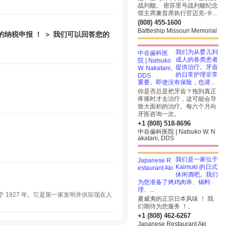
战列舰。 密苏里号战列舰纪念
馆主席兼首席执行官迈克-卡...
(808) 455-1600
Battleship Missouri Memorial
纳税申报 ！ ＞ 我们可以回答您的
我们为从婴儿到
成人的各类患者
提供治疗。牙齿
的日常护理非常
重要。即使没有保险，也请...
你是否总是把牙齿？拖到真正
疼痛时才去治疗，这可能会导
致大面积的治疗。每六个月向
牙医咨询一次。
+1 (808) 518-8696
中谷歯科医院 | Natsuko W. N
akatani, DDS
我们是一家位于
Kaimuki 的日式
休闲酒吧。我们
为您准备了烤鸡肉串、锅料
理、...
成立于 1927 年。它是第一家发明并供应现在人
夏威夷的正宗日本风味 ！ 我
们期待为您服务 ！。
+1 (808) 462-6267
Japanese Restaurant Aki