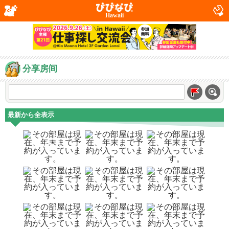
Hawaii
分享房间
最新から全表示