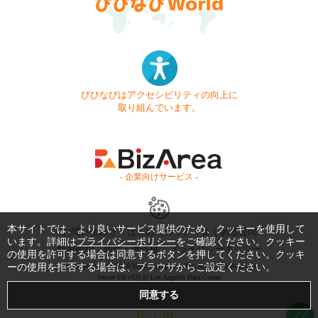
びびなびはアクセシビリティの向上に
取り組んでいます。
- 企業向けサービス -
本サイトでは、より良いサービス提供のため、クッキーを使用して
お問い合わせ
はじめてガイド
よくある質問
います。詳細は
プライバシーポリシー
をご確認ください。クッキー
利用規約
商標・著作権
プライバシーポリシー
の使用を許可する場合は同意するボタンを押してください。クッキ
ーの使用を拒否する場合は、ブラウザからご設定ください。
Copyright © 1999-2026 Vivid Navigation, Inc. All Rights Reserved.
Server US (43) @ Los Angeles Data Center