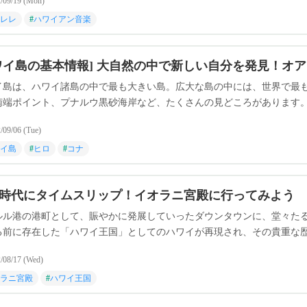
/09/19 (Mon)
レレ
#
ハワイアン音楽
ワイ島の基本情報] 大自然の中で新しい自分を発見！オ
イ島は、ハワイ諸島の中で最も大きい島。広大な島の中には、世界で最
南端ポイント、プナルウ黒砂海岸など、たくさんの見どころがあります
/09/06 (Tue)
イ島
#
ヒロ
#
コナ
時代にタイムスリップ！イオラニ宮殿に行ってみよう
ルル港の港町として、賑やかに発展していったダウンタウンに、堂々た
る前に存在した「ハワイ王国」としてのハワイが再現され、その貴重な
た王国時代のハワイを体験できる、イオラニ宮殿をご紹介します。
/08/17 (Wed)
ラニ宮殿
#
ハワイ王国