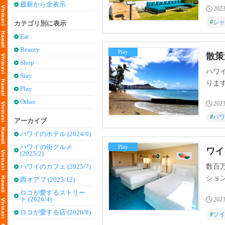
最新から全表示
2023
#
シャ
カテゴリ別に表示
Eat
Beauty
Play
散策
Shop
ハワ
Stay
りま
Play
Other
2023
#
パワ
アーカイブ
ハワイのホテル (2024/9)
ハワイの街グルメ
Play
ワイ
(2025/2)
ハワイのカフェ (2025/7)
数百
ショ
西オアフ (2025/12)
ロコが愛するストリー
ト (2026/4)
2023
ロコが愛する店 (2026/8)
#
ツイ