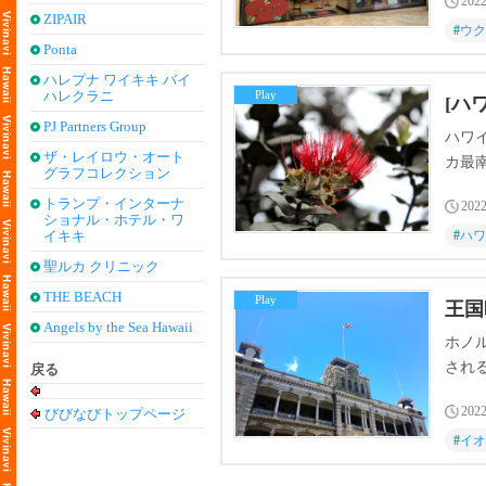
2022
ZIPAIR
#
ウク
Ponta
ハレプナ ワイキキ バイ
ハレクラニ
Play
[ハ
PJ Partners Group
ハワ
ザ・レイロウ・オート
カ最
グラフコレクション
トランプ・インターナ
2022
ショナル・ホテル・ワ
イキキ
#
ハワ
聖ルカ クリニック
THE BEACH
Play
王国
Angels by the Sea Hawaii
ホノ
され
戻る
違っ
2022
びびなびトップページ
#
イオ