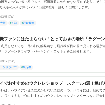
の日系人の心の拠り所であり、冠婚葬祭に欠かせない存在であり、そし
1万人もの人々が集うハワイ出雲大社を、詳しくご紹介します。
/12/08 (Thu)
大社
#
初詣
#
冠婚葬祭
機ファンにはたまらない！とっておきの場所「ラグーン
を利用しなくても、目の前で離発着する飛行機が目の前で見られる場所
が「ラグーンドライブ・パーキング・ロット」をご紹介します。
/10/17 (Mon)
ーンドライブ
#
飛行機
イでおすすめのウクレレショップ・スクール4選！選び
レレは、ハワイアン音楽に欠かせない楽器の一つ。ハワイには、初めて
す。ワイキキを中心におすすめのウクレレショップ・スクールをご紹介