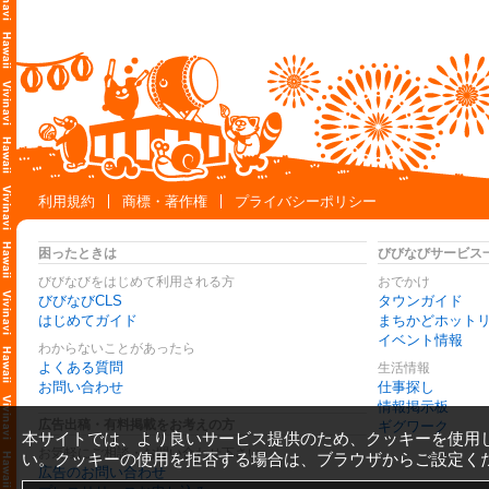
利用規約
商標・著作権
プライバシーポリシー
困ったときは
びびなびサービス
びびなびをはじめて利用される方
おでかけ
びびなびCLS
タウンガイド
はじめてガイド
まちかどホット
イベント情報
わからないことがあったら
よくある質問
生活情報
お問い合わせ
仕事探し
情報掲示板
広告出稿・有料掲載をお考えの方
ギグワーク
本サイトでは、より良いサービス提供のため、クッキーを使用
お気軽にご相談・お問い合わせ下さい
い。クッキーの使用を拒否する場合は、ブラウザからご設定く
広告のお問い合わせ