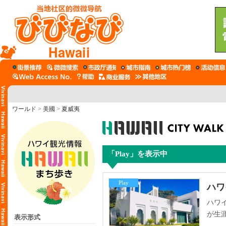
Hawaii
ワールド
>
美國
>
夏威夷
「Play」を表示中
Play
ハワ
ハワ
が生
表示形式
グリ