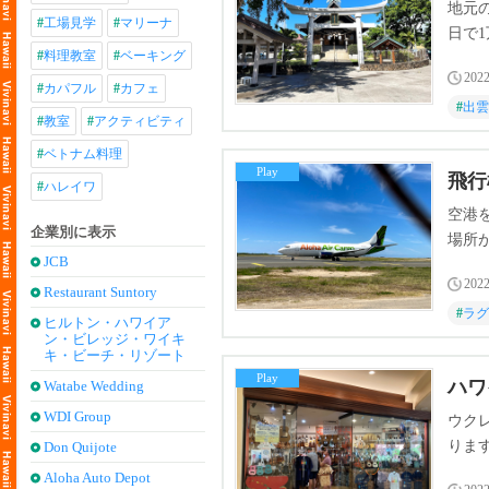
地元
#
工場見学
#
マリーナ
日で
#
料理教室
#
ベーキング
2022
#
カパフル
#
カフェ
#
出雲
#
教室
#
アクティビティ
#
ベトナム料理
Play
飛行
#
ハレイワ
空港
企業別に表示
場所
JCB
2022
Restaurant Suntory
#
ラグ
ヒルトン・ハワイア
ン・ビレッジ・ワイキ
キ・ビーチ・リゾート
Play
ハワ
Watabe Wedding
WDI Group
ウク
りま
Don Quijote
Aloha Auto Depot