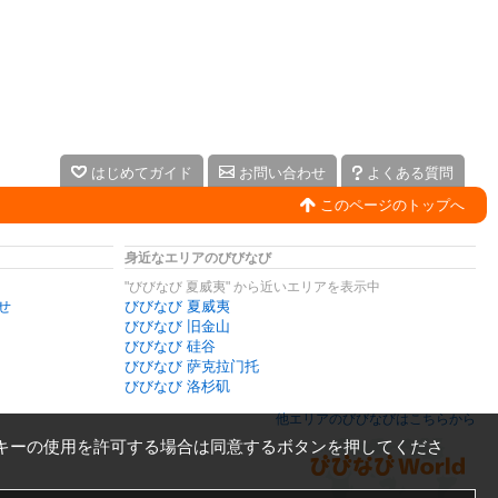
はじめてガイド
お問い合わせ
よくある質問
このページのトップへ
身近なエリアのびびなび
"びびなび 夏威夷" から近いエリアを表示中
せ
びびなび 夏威夷
びびなび 旧金山
びびなび 硅谷
びびなび 萨克拉门托
びびなび 洛杉矶
他エリアのびびなびはこちらから
キーの使用を許可する場合は同意するボタンを押してくださ