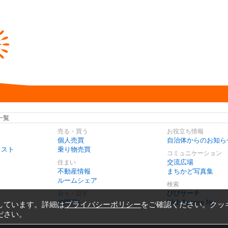
一覧
売る・買う
お役立ち情報
個人売買
自治体からのお知ら
リスト
乗り物売買
コミュニケーション
交流広場
住まい
不動産情報
まちかど写真集
ルームシェア
検索
びびサーチ
会う・話す
仲間探し
Web Access No.
しています。詳細は
プライバシーポリシー
をご確認ください。クッ
ださい。