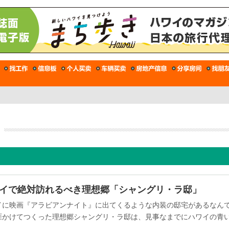
イで絶対訪れるべき理想郷「シャングリ・ラ邸」
イに映画『アラビアンナイト』に出てくるような内装の邸宅があるなん
涯かけてつくった理想郷シャングリ・ラ邸は、見事なまでにハワイの青
・ラ・イスラム美術文化デザイン博物館」となり、ツアー見学ができま