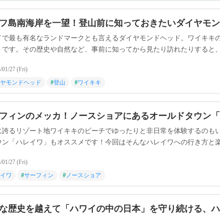
フ島南海岸を一望！登山前に知っておきたいダイヤモン
イで最も有名なランドマークとも言えるダイヤモンドヘッド。ワイキキの
トです。その歴史や自然など、事前に知ってから見たり訪れたりすると
ステムも含め、詳しくご紹介します。
/01/27 (Fri)
ヤモンドヘッド
#
登山
#
ワイキキ
フィンのメッカ！ノースショアにあるオールドタウン「
に誇るリゾート地ワイキキのビーチでゆったりと非日常を体験するのも
ウン「ハレイワ」もオススメです！今回はそんなハレイワへの行き方と
/01/27 (Fri)
イワ
#
サーフィン
#
ノースショア
な歴史を越えて「ハワイの中の日本」を守り続ける、ハ