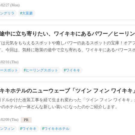
/02/27 (Mon)
ングリラ
#
大富豪
途中に立ち寄りたい、ワイキキにあるパワー／ヒーリン
イは元気をもらえるスポットや癒しパワーのあるスポットの宝庫！オア
す。今回は、気軽に散策の途中で立ち寄れる、ワイキキにあるパワース
/02/16 (Thu)
ースポット
#
ヒーリングスポット
#
ワイキキ
キキホテルのニューウェーブ「ツイン フィン ワイキキ
万ドルかけた改装工事を経て生まれ変わった「ツイン フィン ワイキキ」が
ンのホテルが一体どんな新しい装いになったのかご紹介します。
/02/09 (Thu)
PR
ンフィン
#
ワイキキ
#
ワイキキホテル