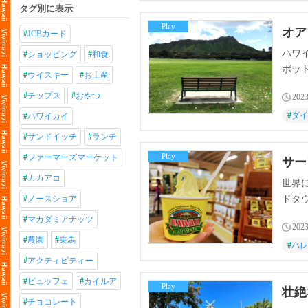
タグ別に表示
Play
オア
#
JCBカード
ハワ
#
ショッピング
#
和食
ポッ
#
ウイスキー
#
お土産
約シ
#
チップス
#
おやつ
2023
#
ダイ
#
ハワイカイ
#
サンドイッチ
#
ランチ
Play
#
ファーマーズマーケット
サー
#
カカアコ
世界
#
ノースショア
ドタ
#
マカダミアナッツ
2023
#
農園
#
乗馬
#
ハレ
#
アクティビティー
#
ビュッフェ
#
カイルア
Play
壮絶
#
チョコレート