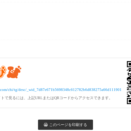
avi.com/chi/tg/desc/_wid_7d87e671b5698348c612782b6d838275a66d111901
トで見るには、上記URLまたはQRコードからアクセスできます。
このページを印刷する