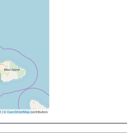
t
| ©
OpenStreetMap
contributors