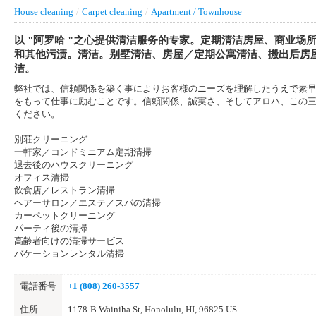
House cleaning
/
Carpet cleaning
/
Apartment / Townhouse
以 "阿罗哈 "之心提供清洁服务的专家。定期清洁房屋、商业场
和其他污渍。清洁。别墅清洁、房屋／定期公寓清洁、搬出后房
洁。
弊社では、信頼関係を築く事によりお客様のニーズを理解したうえで素
をもって仕事に励むことです。信頼関係、誠実さ、そしてアロハ、この
ください。
別荘クリーニング
一軒家／コンドミニアム定期清掃
退去後のハウスクリーニング
オフィス清掃
飲食店／レストラン清掃
ヘアーサロン／エステ／スパの清掃
カーペットクリーニング
パーティ後の清掃
高齢者向けの清掃サービス
バケーションレンタル清掃
電話番号
+1 (808) 260-3557
住所
1178-B Wainiha St, Honolulu, HI, 96825 US