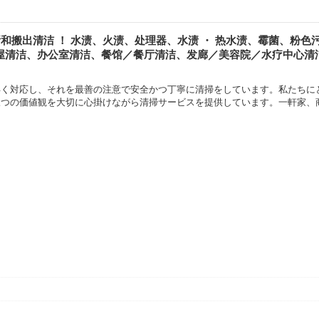
所和搬出清洁 ！ 水渍、火渍、处理器、水渍 ・ 热水渍、霉菌、粉
屋清洁、办公室清洁、餐馆／餐厅清洁、发廊／美容院／水疗中心清
早く対応し、それを最善の注意で安全かつ丁寧に清掃をしています。私たちに
三つの価値観を大切に心掛けながら清掃サービスを提供しています。一軒家、