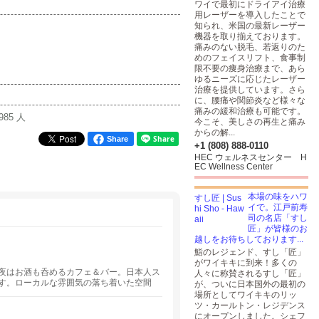
ワイで最初にドライアイ治療
用レーザーを導入したことで
知られ、米国の最新レーザー
機器を取り揃えております。
痛みのない脱毛、若返りのた
めのフェイスリフト、食事制
限不要の痩身治療まで、あら
ゆるニーズに応じたレーザー
治療を提供しています。さら
に、腰痛や関節炎など様々な
痛みの緩和治療も可能です。
985 人
今こそ、美しさの再生と痛み
からの解...
Share
+1 (808) 888-0110
HEC ウェルネスセンター H
EC Wellness Center
本場の味をハワ
イで。江戸前寿
司の名店「すし
匠」が皆様のお
越しをお待ちしております...
鮨のレジェンド、すし「匠」
がワイキキに到来！多くの
夜はお酒も呑めるカフェ＆バー。日本人ス
人々に称賛されるすし「匠」
す。ローカルな雰囲気の落ち着いた空間
が、ついに日本国外の最初の
ン。毎月フレーバーが変わるソフトアイス
場所としてワイキキのリッ
スキーなど多数の取り揃え。お酒のおとも
ツ・カールトン・レジデンス
にオープンしました。シェフ