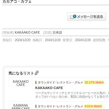
カカアコ・カフェ
[登録者]
KAKAAKO CAFE
[言語]
日本語
登録日 :
2024/12/20
掲載日 :
2024/12/20
変更日 :
2024/12/20
総閲覧数 :
気になるリスト
タウンガイド
/
レストラン・グルメ
32.17% Match
KAKAAKO CAFE
ベーグルサンドイッチとオリジナルコーヒーが人気の、
タッフがいつもいるため、英語に自信がなくても安心で
で、ゆったりとお楽しみください。夜は９時までオープ
クリームも。バーは生ビール・ワイン・カクテル・ウィ
タウンガイド
/
レストラン・グルメ
9.01% Match
にハンバーガーやおつまみも。