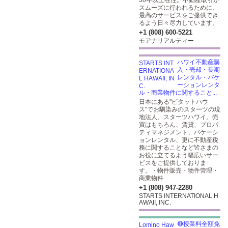
30年以上在住。不動産取引が
スムーズに行われるために、
最高のサービスをご提供でき
るよう日々尽力しています。
+1 (808) 600-5221
モアナリアルティー
ハワイ不動産購
入・売却・長期
レンタル・バケ
ーションレンタ
ル・商業物件に関すること...
日本にある"ピタットハウ
ス"でお馴染みのスターツの現
地法人、スターツハワイ。売
買はもちろん、賃貸、プロパ
ティマネジメント、バケーシ
ョンレンタル、更に不動産税
務に関することなど皆さまの
お役に立てるよう幅広いサー
ビスをご提供しておりま
す。・物件販売・物件管理・
商業物件
+1 (808) 947-2280
STARTS INTERNATIONAL H
AWAII, INC.
🔴授業料全額免