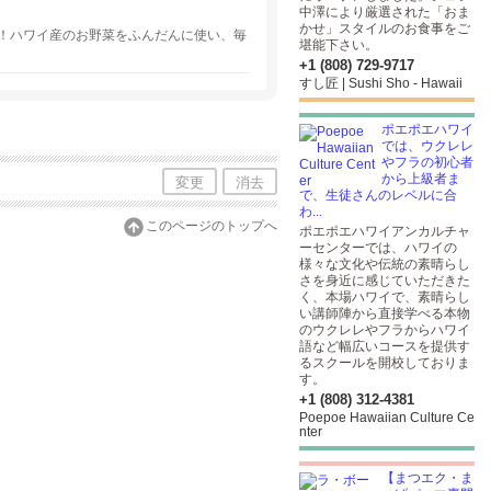
中澤により厳選された「おま
かせ」スタイルのお食事をご
！ハワイ産のお野菜をふんだんに使い、毎
堪能下さい。
+1 (808) 729-9717
すし匠 | Sushi Sho - Hawaii
ポエポエハワイ
では、ウクレレ
やフラの初心者
から上級者ま
変更
消去
で、生徒さんのレベルに合
わ...
このページのトップへ
ポエポエハワイアンカルチャ
ーセンターでは、ハワイの
様々な文化や伝統の素晴らし
さを身近に感じていただきた
く、本場ハワイで、素晴らし
い講師陣から直接学べる本物
のウクレレやフラからハワイ
語など幅広いコースを提供す
るスクールを開校しておりま
す。
+1 (808) 312-4381
Poepoe Hawaiian Culture Ce
nter
【まつエク・ま