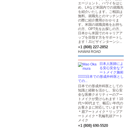
エージェント。ハワイをはじ
め、LAなど米国内での就職先
を紹介いたします。ご相談は
無料。就職先とのマッチング
の際に紹介費用がかかりま
す。米国の就職資格をお持ち
の方、OPT先をお探しの方、
日本から米国でのキャリアア
ップを目指す方をサポートし
ます！J1ビザインターンシ...
+1 (808) 227-2852
HAWAII ROAD
日本人医師によ
る安心安全なア
ートメイク施術
👩🏽‍⚕️✨日本での形成外科医とし
ての...
日本での形成外科医としての
知識と経験を活かし、安心安
全な医療クオリティーのアー
トメイクが受けられます！10
代〜90代まで、幅広い年代の
お客さまに対応しています💡
＊眉アートメイク＊リップア
ートメイク＊乳輪乳頭アート
メイク
+1 (808) 690-5520