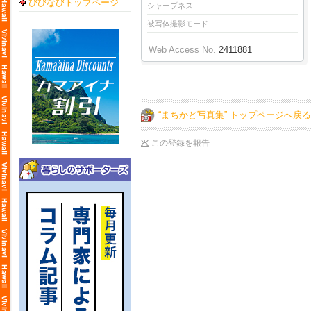
びびなびトップページ
シャープネス
被写体撮影モード
Web Access No.
2411881
“まちかど写真集” トップページへ戻る
この登録を報告