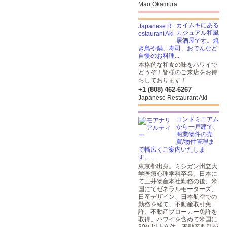
Mao Okamura
カイムキにある
カジュアル和風
居酒屋です。焼
き鳥や鍋、寿司、おでんなど
自慢のお料理...
本格的な和食の味をハワイで
どうぞ！皆様のご来店をお待
ちしております！
+1 (808) 462-6267
Japanese Restaurant Aki
コンドミニアム
から一戸建て、
商業物件の売
買/物件管理ま
で幅広くご案内いたしま
す。...
東京都出身。ミシガン州立大
学医療心理学科卒業。日本に
て三井物産本社勤務の後、米
国にてゼネラルモーターズ、
日産デザイン、日本航空での
勤務を経て、不動産取引免
許、不動産ブローカー免許を
取得。ハワイを含めて米国に