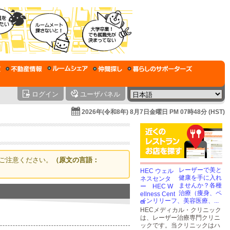
ログイン
ユーザパネル
2026年(令和8年) 8月7日金曜日 PM 07時48分 (HST)
ご注意ください。
（原文の言語：
レーザーで美と
健康を手に入れ
ませんか？各種
治療（痩身、ペ
インリリーフ、美容医療、...
HECメディカル・クリニック
は、レーザー治療専門クリニ
ックです。当クリニックはハ