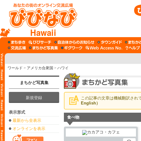
Hawaii
ワールド
>
アメリカ合衆国
>
ハワイ
まちかど写真集
新規登録
この記事の文章は機械翻訳され
English）
表示形式
食べ物
最新から全表示
オンラインを表示