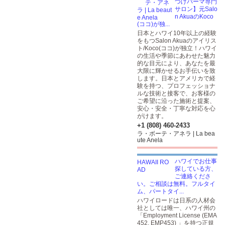
つげパーマ専門
サロン】元Salo
n AkuaのKoco
(ココ)が独...
日本とハワイ10年以上の経験
をもつSalon Akuaのアイリス
ト/Koco(ココ)が独立！ハワイ
の生活や季節にあわせた魅力
的な目元により、あなたを最
大限に輝かせるお手伝いを致
します。日本とアメリカで経
験を持つ、プロフェッショナ
ルな技術と接客で、お客様の
ご希望に沿った施術と提案、
安心・安全・丁寧な対応を心
がけます。
+1 (808) 460-2433
ラ・ボーテ・アネラ | La bea
ute Anela
ハワイでお仕事
探している方、
ご連絡くださ
い。ご相談は無料。フルタイ
ム、パートタイ...
ハワイロードは日系の人材会
社としては唯一、ハワイ州の
「Employment License (EMA
452, EMP453) 」を持つ正規