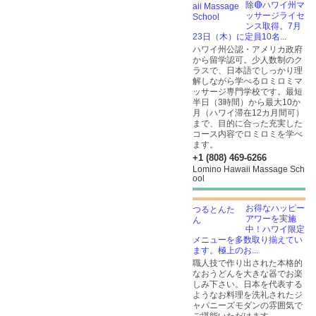
除🔴ハワイ州マ
ッサージライセ
ンス取得。7月
23日（木）に定員10名...
ハワイ州公認・アメリカ政府
から留学認可。少人数制のク
ラスで、日本語でしっかり理
解しながら学べるロミロミマ
ッサージ専門学校です。最短
半日（3時間）から最大10か
月（ハワイ滞在12カ月間可）
まで、目的に合った充実した
コース内容でロミロミを学べ
ます。
+1 (808) 469-6266
Lomino Hawaii Massage Sch
ool
お得なハッピー
アワーを実施
中！ハワイ限定
メニューを多数取り揃えてい
ます。極上のお...
職人技で作り出された本格的
なおうどんを大きな器でお楽
しみ下さい。日本を代表する
ようなお料理を洗礼されたジ
ャパニーズモダンの雰囲気で