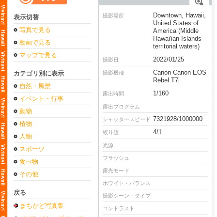
Downtown, Hawaii,
撮影場所
表示切替
United States of
写真で見る
America (Middle
Hawai'ian Islands
動画で見る
territorial waters)
マップで見る
2022/01/25
撮影日
Canon Canon EOS
カテゴリ別に表示
撮影機種
Rebel T7i
自然・風景
1/160
露出時間
イベント・行事
露出プログラム
動物
7321928/1000000
シャッタースピード
植物
4/1
絞り値
人物
光源
スポーツ
フラッシュ
食べ物
露光モード
その他
ホワイト・バランス
戻る
撮影シーン・タイプ
まちかど写真集
コントラスト