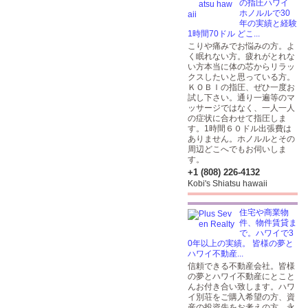
の指圧ハワイ
ホノルルで30
年の実績と経験
1時間70ドル どこ...
こりや痛みでお悩みの方。よ
く眠れない方。疲れがとれな
い方本当に体の芯からリラッ
クスしたいと思っている方。
ＫＯＢＩの指圧、ぜひ一度お
試し下さい。通り一遍等のマ
ッサージではなく、一人一人
の症状に合わせて指圧しま
す。1時間６０ドル出張費は
ありません。ホノルルとその
周辺どこへでもお伺いしま
す。
+1 (808) 226-4132
Kobi's Shiatsu hawaii
住宅や商業物
件、物件賃貸ま
で。ハワイで3
0年以上の実績。 皆様の夢と
ハワイ不動産...
信頼できる不動産会社。皆様
の夢とハワイ不動産にとこと
んお付き合い致します。ハワ
イ別荘をご購入希望の方、資
産の投資先をお考えの方、永