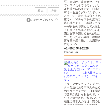
豆、唐揚げ、味噌カツ、そし
てハワイならではのオリジナ
ル料理が味わえます。日本の
変更
消去
有名人も通うグルメスポット
とあって、常に混み合う人気
店です。和テイストの店内は
このページのトップへ
居心地がよく、日本語メニュ
ーがあるので安心してお越し
ください！気楽においしいお
酒と食事を楽しめるのが魅力
で、あったかい鍋物、種類豊
富な日本酒も揃い、お酒好き
にもうって...
+1 (808) 941-2626
Imanas Tei
ようこそ、聖ル
カクリニック
へ。アラモアナ
にある日本人の
ためのクリニックが、ワイ
キ...
アラモアナショッピングセン
ター付近にある日本人のため
のクリニックです。日英両語
で診察が受けられるので、ハ
ワイに旅行される方やハワイ
在住の日本人の方は、安心し