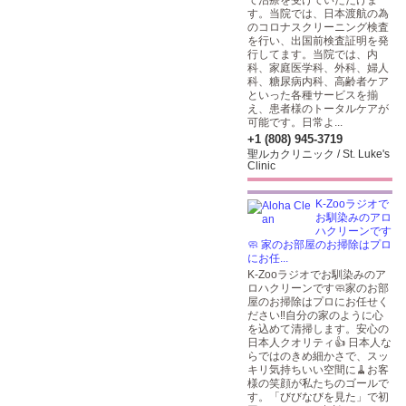
て治療を受けていただけま
す。当院では、日本渡航の為
のコロナスクリーニング検査
を行い、出国前検査証明を発
行してます。当院では、内
科、家庭医学科、外科、婦人
科、糖尿病内科、高齢者ケア
といった各種サービスを揃
え、患者様のトータルケアが
可能です。日常よ...
+1 (808) 945-3719
聖ルカクリニック / St. Luke's
Clinic
K-Zooラジオで
お馴染みのアロ
ハクリーンです
🧼 家のお部屋のお掃除はプロ
にお任...
K-Zooラジオでお馴染みのア
ロハクリーンです🧼家のお部
屋のお掃除はプロにお任せく
ださい‼️自分の家のように心
を込めて清掃します。安心の
日本人クオリティ👍 日本人な
らではのきめ細かさで、スッ
キリ気持ちいい空間に🧹お客
様の笑顔が私たちのゴールで
す。「びびなびを見た」で初