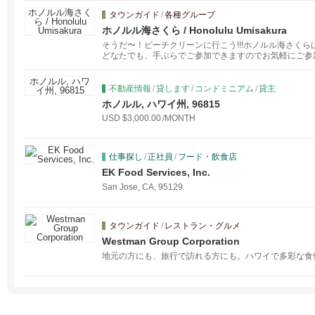
タウンガイド
/
各種グループ
ホノルル海さくら / Honolulu Umisakura
そうだ〜！ビーチクリーンに行こう!!!ホノルル海さく
どなたでも、手ぶらでご参加できますのでお気軽にご参
て用意いたします。 当日ふらっとご参加していただくの
不動産情報
/
貸します
/
コンドミニアム
/
貸主
ホノルル, ハワイ州, 96815
USD $3,000.00
/MONTH
仕事探し
/
正社員
/
フード・飲食店
EK Food Services, Inc.
San Jose, CA, 95129
タウンガイド
/
レストラン・グルメ
Westman Group Corporation
地元の方にも、旅行で訪れる方にも。ハワイで多彩な食