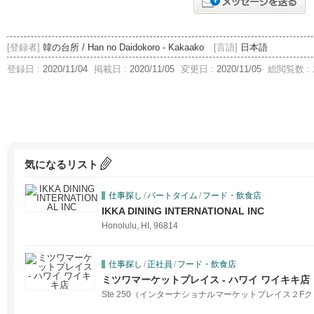
[登録者]
韓の台所 / Han no Daidokoro - Kakaako
[言語]
日本語
登録日 :
2020/11/04
掲載日 :
2020/11/05
変更日 :
2020/11/05
総閲覧数 :
気になるリスト
仕事探し
/
パートタイム
/
フード・飲食店
IKKA DINING INTERNATIONAL INC
Honolulu, HI, 96814
仕事探し
/
正社員
/
フード・飲食店
ミツワマーケットプレイス - ハワイ ワイキキ店
Ste 250（インターナショナルマーケットプレイス２Fクヒオ側）, 