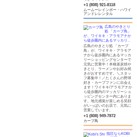
+1 (808) 921-8118
ムームーレインボー・ハワイ
アンドレレンタル
広島のやきとり
処 「カープ鳥」
が、ワイキキ・アラモアナか
ら徒歩圏内にあるマッカリ...
広島のやきとり処 「カープ
鳥」が、ワイキキ・アラモア
ナから徒歩圏内にあるマッカ
リーショッピングセンターで
元気に営業中！本格派炭焼や
きとり、ラーメンやお好み焼
きがおすすめです。＼スタッ
フ募集中！／たくさんの野球
好き・カープファンに出会え
ます！ワイキキ/アラモアナか
ら徒歩圏内のマッカリーショ
ッピングセンター内にありま
す。地元感覚が楽しめる笑顔
がいっぱいのお店で、元気に
営業しています。
+1 (808) 949-7872
カープ鳥
指圧ならKOBI