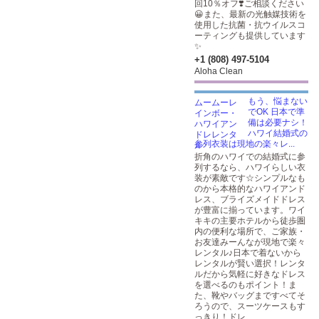
回10％オフ❣️ご相談ください
😀また、最新の光触媒技術を
使用した抗菌・抗ウイルスコ
ーティングも提供しています
✨
+1 (808) 497-5104
Aloha Clean
もう、悩まない
でOK 日本で準
備は必要ナシ！
ハワイ結婚式の
参列衣装は現地の楽々レ...
折角のハワイでの結婚式に参
列するなら、ハワイらしい衣
装が素敵です☆シンプルなも
のから本格的なハワイアンド
レス、ブライズメイドドレス
が豊富に揃っています。ワイ
キキの主要ホテルから徒歩圏
内の便利な場所で、ご家族・
お友達みーんなが現地で楽々
レンタル♪日本で着ないから
レンタルが賢い選択！レンタ
ルだから気軽に好きなドレス
を選べるのもポイント！ま
た、靴やバッグまですべてそ
ろうので、スーツケースもす
っきり！ドレ...