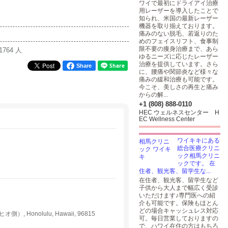
ワイで最初にドライアイ治療
用レーザーを導入したことで
知られ、米国の最新レーザー
機器を取り揃えております。
痛みのない脱毛、若返りのた
めのフェイスリフト、食事制
限不要の痩身治療まで、あら
1764 人
ゆるニーズに応じたレーザー
治療を提供しています。さら
Share
に、腰痛や関節炎など様々な
痛みの緩和治療も可能です。
今こそ、美しさの再生と痛み
からの解...
+1 (808) 888-0110
HEC ウェルネスセンター H
EC Wellness Center
ワイキキにある
総合医療クリニ
ック相馬クリニ
ックです。 在
住者、観光客、留学生な...
在住者、観光客、留学生など
子供から大人まで幅広く受診
いただけます♪専門医への紹
介も可能です。保険もほとん
どの場合キャッシュレス対応
Honolulu, Hawaii, 96815
可。毎日営業しておりますの
で、ハワイ在住の方はもちろ