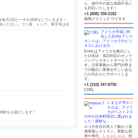
ん、旅行中の急な体調不良に
も対応いたします！
+1 (808) 358-2182
相馬クリニック ワイキキ
らは毎月1回ビーチの清掃をしていきます！
加ください。ゴミ袋、トング、軍手等は全
もＯＫです♪
アメリカ市場に特
化したEmily.アシス
タントは、アメリカでのビジ
ネスにおける日...
Emily.はアメリカを拠点にし
た日本語・英語対応のオンラ
インアシスタントサービスで
す。日常業務から専門分野ま
での幅広い業務を忙しいあな
たの代わりにサポートしま
す。
+1 (310) 347-8750
COEL
いまなす亭ホノ
ルルは、アメリ
カのベスト２０
体験をお届けします！
の中の日本料理店に選ばれま
した！新鮮な...
ロコや在日日本人で賑わう居
酒屋風レストラン。新鮮な刺
身や寿司、しゃぶしゃぶ、枝