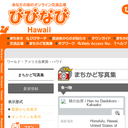
Hawaii
ワールド
>
アメリカ合衆国
>
ハワイ
まちかど写真集
食べ物
新規登録
表示形式
最新から全表示
オンラインを表示
Honolulu, Hawaii,
撮影場所
United States of