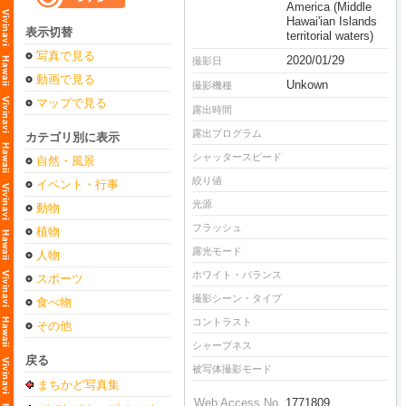
America (Middle
Hawai'ian Islands
表示切替
territorial waters)
写真で見る
2020/01/29
撮影日
動画で見る
Unkown
撮影機種
マップで見る
露出時間
露出プログラム
カテゴリ別に表示
シャッタースピード
自然・風景
絞り値
イベント・行事
光源
動物
フラッシュ
植物
露光モード
人物
ホワイト・バランス
スポーツ
撮影シーン・タイプ
食べ物
コントラスト
その他
シャープネス
戻る
被写体撮影モード
まちかど写真集
Web Access No.
1771809