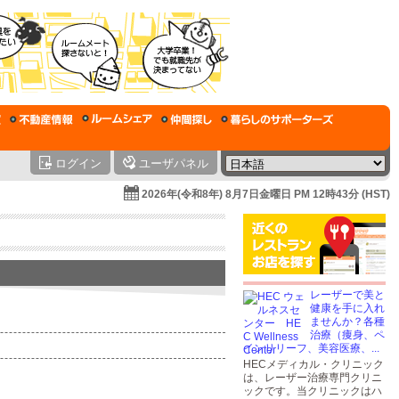
ログイン
ユーザパネル
2026年(令和8年) 8月7日金曜日 PM 12時43分 (HST)
レーザーで美と
健康を手に入れ
ませんか？各種
治療（痩身、ペ
インリリーフ、美容医療、...
HECメディカル・クリニック
は、レーザー治療専門クリニ
ックです。当クリニックはハ