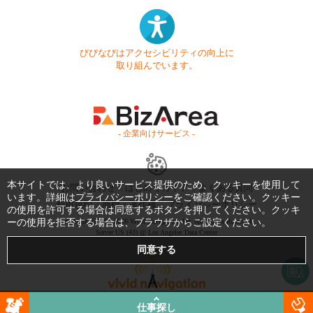
びびなびはアクセシビリティの向上に
取り組んでいます。
- 企業向けサービス -
本サイトでは、より良いサービス提供のため、クッキーを使用して
お問い合わせ
はじめてガイド
よくある質問
います。詳細は
プライバシーポリシー
をご確認ください。クッキー
利用規約
商標・著作権
プライバシーポリシー
の使用を許可する場合は同意するボタンを押してください。クッキ
ーの使用を拒否する場合は、ブラウザからご設定ください。
Copyright © 1999-2026 Vivid Navigation, Inc. All Rights Reserved.
Server US (43) @ Los Angeles Data Center
仕事探し