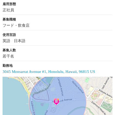
雇用形態
正社員
募集職種
フード・飲食店
使用言語
英語
/
日本語
募集人数
若干名
勤務地
3045 Monsarrat Avenue #1, Honolulu, Hawaii, 96815 US