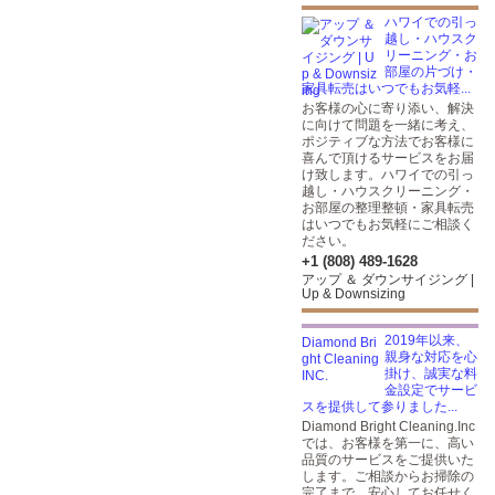
ハワイでの引っ
越し・ハウスク
リーニング・お
部屋の片づけ・
家具転売はいつでもお気軽...
お客様の⼼に寄り添い、解決
に向けて問題を一緒に考え、
ポジティブな方法でお客様に
喜んで頂けるサービスをお届
け致します。ハワイでの引っ
越し・ハウスクリーニング・
お部屋の整理整頓・家具転売
はいつでもお気軽にご相談く
ださい。
+1 (808) 489-1628
アップ ＆ ダウンサイジング |
Up & Downsizing
2019年以来、
親身な対応を心
掛け、誠実な料
金設定でサービ
スを提供して参りました...
Diamond Bright Cleaning.Inc
では、お客様を第一に、高い
品質のサービスをご提供いた
します。ご相談からお掃除の
完了まで、安心してお任せく