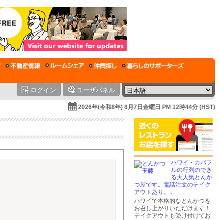
ログイン
ユーザパネル
2026年(令和8年) 8月7日金曜日 PM 12時44分 (HST)
ハワイ・カパフ
ルの行列のでき
る大人気とんか
つ屋です。電話注文のテイク
アウトあり。...
ハワイで本格的なとんかつを
お召し上がりいただけます！
テイクアウトも受け付けてお