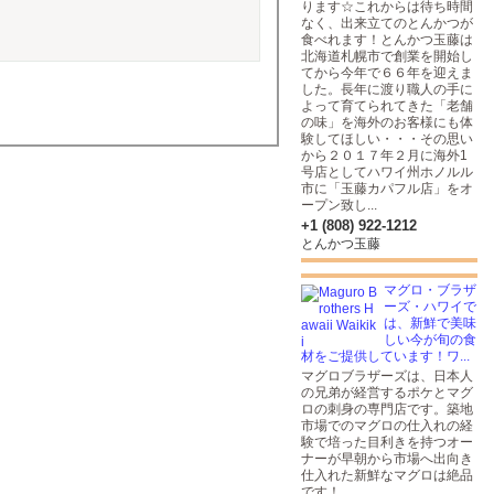
ります☆これからは待ち時間
なく、出来立てのとんかつが
食べれます！とんかつ玉藤は
北海道札幌市で創業を開始し
てから今年で６６年を迎えま
した。長年に渡り職人の手に
よって育てられてきた「老舗
の味」を海外のお客様にも体
験してほしい・・・その思い
から２０１７年２月に海外1
号店としてハワイ州ホノルル
市に「玉藤カパフル店」をオ
ープン致し...
+1 (808) 922-1212
とんかつ玉藤
マグロ・ブラザ
ーズ・ハワイで
は、新鮮で美味
しい今が旬の食
材をご提供しています！ワ...
マグロブラザーズは、日本人
の兄弟が経営するポケとマグ
ロの刺身の専門店です。築地
市場でのマグロの仕入れの経
験で培った目利きを持つオー
ナーが早朝から市場へ出向き
仕入れた新鮮なマグロは絶品
です！