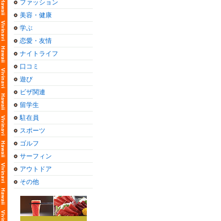
ファッション
美容・健康
学ぶ
恋愛・友情
ナイトライフ
口コミ
遊び
ビザ関連
留学生
駐在員
スポーツ
ゴルフ
サーフィン
アウトドア
その他