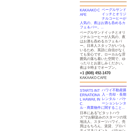
ベーグルサンド
イッチとオリジ
ナルコーヒーが
人気の、夜はお酒も呑めるカ
フェ＆バー。...
ベーグルサンドイッチとオリ
ジナルコーヒーが人気の、夜
はお酒も呑めるカフェ＆バ
ー。日本人スタッフがいつも
いるため、英語に自信がなく
ても安心です。ローカルな雰
囲気の落ち着いた空間で、ゆ
ったりとお楽しみください。
夜は９時までオープン。
+1 (808) 492-1470
KAKAAKO CAFE
ハワイ不動産購
入・売却・長期
レンタル・バケ
ーションレンタ
ル・商業物件に関すること...
日本にある"ピタットハウ
ス"でお馴染みのスターツの現
地法人、スターツハワイ。売
買はもちろん、賃貸、プロパ
ティマネジメント、バケーシ