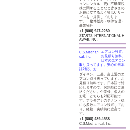
ョンレンタル、更に不動産税
務に関することなど皆さまの
お役に立てるよう幅広いサー
ビスをご提供しておりま
す。・物件販売・物件管理・
商業物件
+1 (808) 947-2280
STARTS INTERNATIONAL H
AWAII, INC.
エアコン設置、
お見積り無料、
日本のエアコン
取り扱ってます。安心の日本
語対応。お...
ダイキン、三菱、富士通のエ
アコン取り扱っています。お
見積り無料です。日本語で対
応しますので、お気軽にご連
絡ください。企業様、個人の
お宅、どちらも対応可能で
す。アラモアナのテナント様
にも多数エアコン設置してお
り、経験・実績共に豊富で
す。
+1 (808) 489-4538
C.S.Mechanical, Inc.