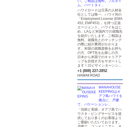
い。ご相談は無料。フルタイ
ム、パートタイ...
ハワイロードは日系の人材会
社としては唯一、ハワイ州の
「Employment License (EMA
452, EMP453) 」を持つ正規
エージェント。ハワイをはじ
め、LAなど米国内での就職先
を紹介いたします。ご相談は
無料。就職先とのマッチング
の際に紹介費用がかかりま
す。米国の就職資格をお持ち
の方、OPT先をお探しの方、
日本から米国でのキャリアア
ップを目指す方をサポートし
ます！J1ビザインターンシ...
+1 (808) 227-2852
HAWAII ROAD
MANAHOUSE
KEEPINGはオ
アフ島ハワイを
拠点に、戸建
て、バケーションレ...
「信頼と実績」オアフ島でハ
ウスキ－ピングサービスを提
供しており多くのお客様より
ご愛顧いただいております。
戸建て、コンドミニアム、オ