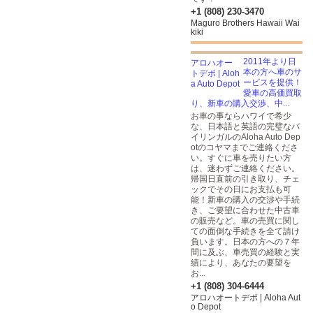
+1 (808) 230-3470
Maguro Brothers Hawaii Wai
kiki
2011年より日
本の方へ車のサ
ービスを提供！
愛車の高価買取
り、新車の購入交渉、中...
お車の事ならハワイで希少
な、日本語と英語の完璧なバ
イリンガルのAloha Auto Dep
otのコヤマまでご連絡くださ
い。すぐに車を売りたい方
は、迷わずご連絡ください。
帰国日直前の引き取り、チェ
ックでその日にお支払も可
能！新車の購入の交渉や手続
き、ご要望に合わせた中古車
の販売など。車の売買に関し
ての面倒な手続きを全て請け
負います。日本の方への７年
間に及ぶ、車売買の経験と実
績により、あなたの要望を
お...
+1 (808) 304-6444
アロハオートデポ | Aloha Aut
o Depot