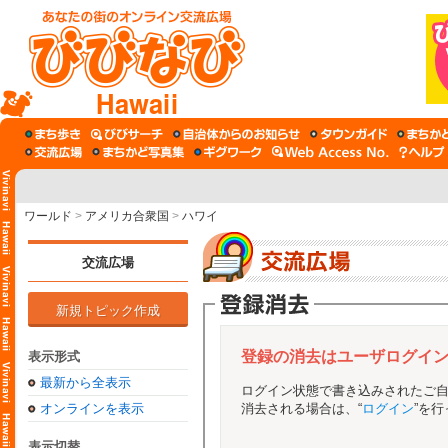
Hawaii
ワールド
>
アメリカ合衆国
>
ハワイ
交流広場
新規トピック作成
登録の消去はユーザログイ
表示形式
最新から全表示
ログイン状態で書き込みされたご
オンラインを表示
消去される場合は、“
ログイン
”を
表示切替