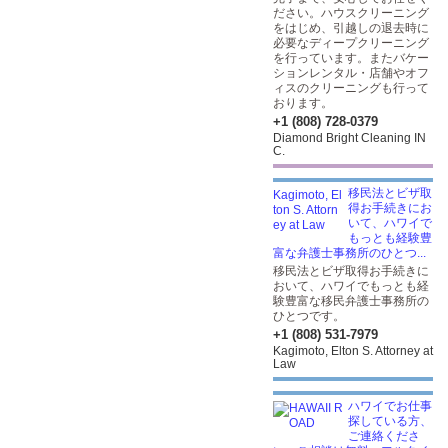
ださい。ハウスクリーニング
をはじめ、引越しの退去時に
必要なディープクリーニング
を行っています。またバケー
ションレンタル・店舗やオフ
ィスのクリーニングも行って
おります。
+1 (808) 728-0379
Diamond Bright Cleaning IN
C.
移民法とビザ取
得お手続きにお
いて、ハワイで
もっとも経験豊
富な弁護士事務所のひとつ...
移民法とビザ取得お手続きに
おいて、ハワイでもっとも経
験豊富な移民弁護士事務所の
ひとつです。
+1 (808) 531-7979
Kagimoto, Elton S. Attorney at
Law
ハワイでお仕事
探している方、
ご連絡くださ