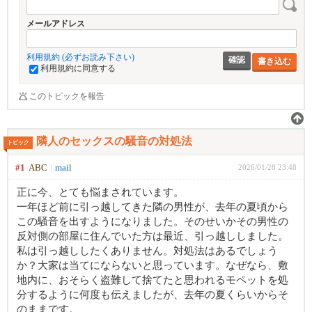
メールアドレス
利用規約 (必ずお読み下さい)
書き込む
利用規約に同意する
このトピックを報告
隣人のセックスの騒音の対処法
トピック
#1
ABC
mail
2026/01/28 23:48
正に今、とても悩まされています。
一年ほど前に引っ越してきた隣の男性が、去年の夏頃から
この騒音を出すようになりました。そのせいかその男性の
反対側の部屋に住んでいた方は最近、引っ越ししました。
私は引っ越ししたくありません。対処法はあるでしょう
か？大家は当てにならないと思っています。なぜなら、敷
地内に、おそらく盗難して捨てたと思われるモペットを処
分するように何度も伝えましたが、去年の夏くらいからそ
のままです。