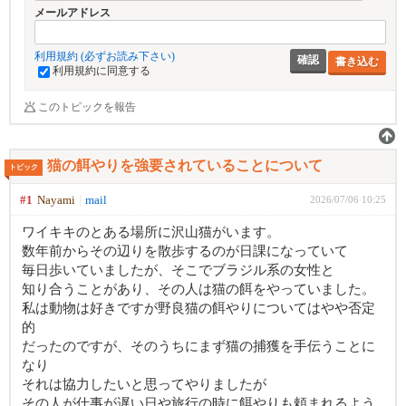
メールアドレス
利用規約 (必ずお読み下さい)
書き込む
利用規約に同意する
このトピックを報告
猫の餌やりを強要されていることについて
トピック
#1
Nayami
mail
2026/07/06 10:25
ワイキキのとある場所に沢山猫がいます。
数年前からその辺りを散歩するのが日課になっていて
毎日歩いていましたが、そこでブラジル系の女性と
知り合うことがあり、その人は猫の餌をやっていました。
私は動物は好きですが野良猫の餌やりについてはやや否定
的
だったのですが、そのうちにまず猫の捕獲を手伝うことに
なり
それは協力したいと思ってやりましたが
その人が仕事が遅い日や旅行の時に餌やりも頼まれるよう