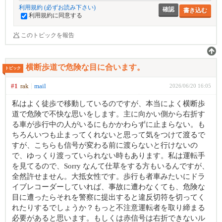
利用規約 (必ずお読み下さい)
書き込む
利用規約に同意する
このトピックを報告
横断歩道で危険な目に合います。
トピック
#1
rak
mail
2026/06/20 16:05
私はよく徒歩で移動しているのですが、本当によく横断歩
道で危険で不快な思いをします。主に向かい側から右折す
る車が歩行中の人がいるにもかかわらずに止まらない。も
ちろんいつも止まってくれないと思って気をつけて渡るで
すが、こちらも信号が変わる前に渡らないと行けないの
で、ゆっくり渡っていられない時もあります。私は運転手
を見てるので、Sorry なんて仕草をする方もいるんですが、
全然許せません。大抵女性です。歩行も者車みたいにドラ
イブレコーダーしていれば、事故に遭わなくても、危険な
目に遭ったらそれを警察に提出すると違反切符を切ってく
れたりするでしょうか？もっと不注意運転者を取り締まる
必要があると思います。もしくは赤信号は右折できないル