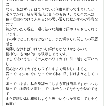
に
なり、私はずっとはできないと何度も断って来ましたが
泣きつかれ、猫が可哀想と言うのもあり、またその人は
色々理由をつけて人を自分の思い通りに動かすのが得意な
ので
気がついたら現在、週に結構な頻度で餌やりをさせられて
います。
その事でどこにも行けないし、また餌やりに関しての罪悪
感と
葛藤しなければいけないし餌代もかなりかかるので
精神的にも肉体的にも破壊しそうです。
そして近いうちにその人がハワイカイに引っ越すと言い出
し、
初めはハワイカイからワイキキまで餌やりに来ると
言っていたのに今になって全て私に押し付けようとしてい
て
困っています。私自身辞めてしまう事は簡単ですがいつも
待っている猫や人慣れしている子もいてなかなか決心でき
ず
また愛護団体に相談しようと思いいくつか連絡しても全く
返事が