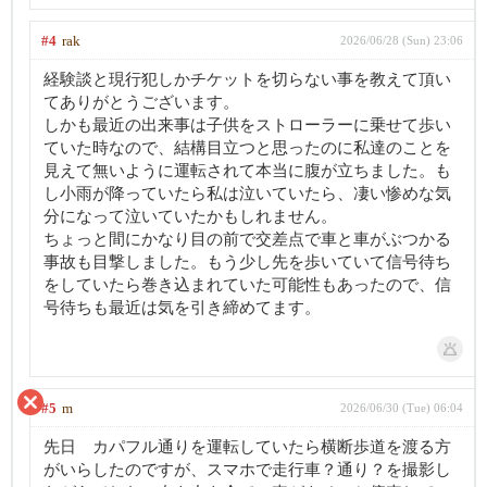
#4
rak
2026/06/28 (Sun) 23:06
経験談と現行犯しかチケットを切らない事を教えて頂い
てありがとうございます。
しかも最近の出来事は子供をストローラーに乗せて歩い
ていた時なので、結構目立つと思ったのに私達のことを
見えて無いように運転されて本当に腹が立ちました。も
し小雨が降っていたら私は泣いていたら、凄い惨めな気
分になって泣いていたかもしれません。
ちょっと間にかなり目の前で交差点で車と車がぶつかる
事故も目撃しました。もう少し先を歩いていて信号待ち
をしていたら巻き込まれていた可能性もあったので、信
号待ちも最近は気を引き締めてます。
#5
m
2026/06/30 (Tue) 06:04
先日 カパフル通りを運転していたら横断歩道を渡る方
がいらしたのですが、スマホで走行車？通り？を撮影し