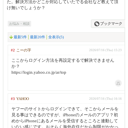
た。解決方法かどこか対応していたでる会社など教えて頂
け無いでしょうか？
お悩み・相談
ブックマーク
最新5件
最新20件
全表示(5)
#2
こーの字
2026/07/16 (Thu) 15:23
ここからログイン方法を再設定するで解決できません
か？
https://login.yahoo.co.jp/ar/top
#3
YAHOO
2026/07/16 (Thu) 16:16
ヤフーのサイトからログインできて、そこからメールを
見る事はできるのですが、iPhoneのメールのアプリ？初
めからiPhoneにあるメールを受信するところと連動して
いない感じです。おそらく海外在住だから制限がかかっ