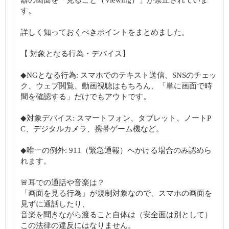
器の画面を「見ること（Viewing）」が禁止されていま
す。
詳しく知っておくべきポイントをまとめました。
【 対象となる行為・デバイス】
◆NGとなる行為: スマホでのテキスト送信、SNSのチェッ
ク、ウェブ閲覧、動画視聴はもちろん、「単に画面で時
間を確認する」だけでもアウトです。
◆対象デバイス: スマートフォン、タブレット、ノートP
C、デジタルカメラ、携帯ゲーム機など。
◆唯一の例外: 911（緊急通報）へかける場合のみ認めら
れます。
🚨耳での通話や音楽は？
「画面を見る行為」が規制対象なので、スマホの画面を
見ずに通話したり、
音楽を聞きながら渡ること自体は（安全面は別として）
この法律の違反にはなりません。