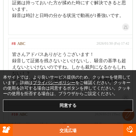
証拠は持っておいた方が揉めた時にすぐ解決できると思
います。
録音は時計と日時の分かる状況で動画が1番強いです。
#8
ABC
2026/01/30 (Fri) 17:42
皆さんアドバスありがとうございます！
録音して証拠を残さないといけないし、騒音の基準も超
えないといけないのですね。しかも裁判になるかもしれ
ない！？
本サイトでは、より良いサービス提供のため、クッキーを使用して
そこまでとなると、今回の件は騒音という不快な音レベ
います。詳細は
プライバシーポリシー
をご確認ください。クッキー
ルかもしれないです。
の使用を許可する場合は同意するボタンを押してください。クッキ
ーの使用を拒否する場合は、ブラウザからご設定ください。
#10
ABC
2026/05/21 (Thu) 20:20
以前に悩みを投稿して進展があったので報告させて下さ
交流広場
い！