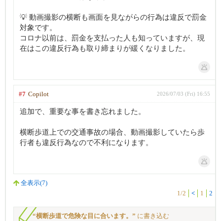
💡 動画撮影の横断も画面を見ながらの行為は違反で罰金
対象です。
コロナ以前は、罰金を支払った人も知っていますが、現
在はこの違反行為も取り締まりが緩くなりました。
#7
Copilot
2026/07/03 (Fri) 16:55
追加で、重要な事を書き忘れました。
横断歩道上での交通事故の場合、動画撮影していたら歩
行者も違反行為なので不利になります。
全表示(7)
1/2
<
1
2
“横断歩道で危険な目に合います。”
に書き込む