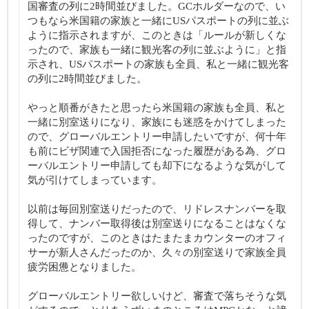
国審査の列に2時間並びました。GCホルダーなので、い
つもなら米国籍の家族と一緒にUSパスポートの列に並ぶ
ように指示されますが、このときは「ルールが新しくな
ったので、家族も一緒に観光客の列に並ぶように」と指
示され、USパスポートの家族も全員、私と一緒に観光客
の列に2時間並びました。
やっと順番がきたと思ったら米国籍の家族も全員、私と
一緒に別室送りになり、家族にも迷惑をかけてしまった
ので、グローバルエントリー申請したいですが、何十年
も前にビザ関連で入国拒否になった履歴がある為、グロ
ーバルエントリー申請しても却下になるような気がして
気が引けてしまっています。
以前は毎回別室送りだったので、リドレスナンバーを取
得して、ナンバー取得後は別室送りになることはなくな
ったのですが、このときはたまたまカウンターのオフィ
サーが新人さんだったのか、久々の別室送りで家族全員
疲労困憊となりました。
グローバルエントリー欲しいけど、審査で落ちそうな気