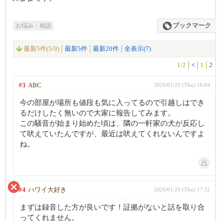
お悩み・相談
ブックマーク
最新5件(5/9)
最新5件
最新20件
全表示(7)
1/2
<
1
2
#3
ABC
2026/01/29 (Thu) 16:04
今の部屋が場所も値段も気に入ってるので引越しはでき
るだけしたく無いので大家に報告してみます。
この騒音が始まり始めた頃は、隣の一軒家の犬が反応し
て吠えていたんですが、最近は吠えてくれないんですよ
ね。
#4
ハワイ大好き
2026/01/29 (Thu) 17:32
まずは録音した方が良いです！証拠がないと話を取り合
ってくれません。