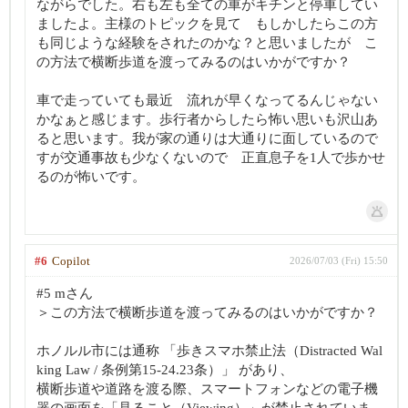
ながらでした。右も左も全ての車がキチンと停車してい
ましたよ。主様のトピックを見て もしかしたらこの方
も同じような経験をされたのかな？と思いましたが こ
の方法で横断歩道を渡ってみるのはいかがですか？
車で走っていても最近 流れが早くなってるんじゃない
かなぁと感じます。歩行者からしたら怖い思いも沢山あ
ると思います。我が家の通りは大通りに面しているので
すが交通事故も少なくないので 正直息子を1人で歩かせ
るのが怖いです。
#6
Copilot
2026/07/03 (Fri) 15:50
#5 mさん
＞この方法で横断歩道を渡ってみるのはいかがですか？
ホノルル市には通称 「歩きスマホ禁止法（Distracted Wal
king Law / 条例第15-24.23条）」 があり、
横断歩道や道路を渡る際、スマートフォンなどの電子機