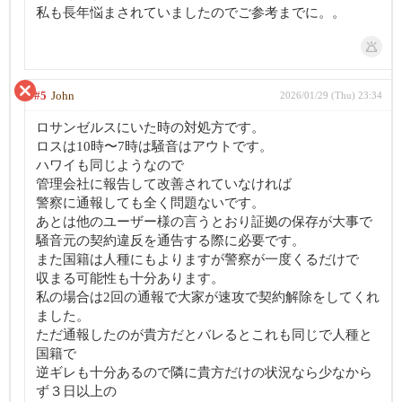
私も長年悩まされていましたのでご参考までに。。
#5
John
2026/01/29 (Thu) 23:34
ロサンゼルスにいた時の対処方です。
ロスは10時〜7時は騒音はアウトです。
ハワイも同じようなので
管理会社に報告して改善されていなければ
警察に通報しても全く問題ないです。
あとは他のユーザー様の言うとおり証拠の保存が大事で
騒音元の契約違反を通告する際に必要です。
また国籍は人種にもよりますが警察が一度くるだけで
収まる可能性も十分あります。
私の場合は2回の通報で大家が速攻で契約解除をしてくれ
ました。
ただ通報したのが貴方だとバレるとこれも同じで人種と
国籍で
逆ギレも十分あるので隣に貴方だけの状況なら少なから
ず３日以上の