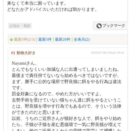
来なくて本当に困っています。
どなたかアドバイスいただければ助かります。
お悩み・相談
ブックマーク
最新3件(2/3)
最新5件
最新20件
全表示(2)
#2
動物大好き
2026/07/08 (Wed) 10:41
Nayamiさん、
とんでもなくいい加減な人に出遭ってしまいましたね。
最後まで責任持てないなら始めるべきではないですが、
まず、勝手に公的な場所で野良猫に餌をやる行為は違法
です。
罰金対象になるので、やめた方がいいですよ。
去勢手術を受けていない猫ちゃん達に餌をやるというこ
とは、野良猫を増やす行為でもあるので、そういう法律
ができたのだと思います。
以前、うちのご近所さんが猫好きな人で、餌をやり始め
たら、子猫が子猫を産む悪循環で一気に野良猫が増えて
しまい、他のご近所さんからの苦情で苦労して捕獲した