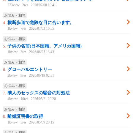
773view
2res
2026/07/08 10:41
お悩み・相談
横断歩道で危険な目に合います。
4.
1kview
7res
2026/07/03 16:55
お悩み・相談
子供の名前(日本国籍、アメリカ国籍)
5.
1kview
3res
2026/06/25 13:43
お悩み・相談
グローバルエントリー
6.
2kview
9res
2026/06/19 02:31
お悩み・相談
隣人のセックスの騒音の対処法
7.
4kview
10res
2026/05/21 20:20
お悩み・相談
離婚証明書の取得
8.
1kview
3res
2026/05/09 20:15
お悩み・相談