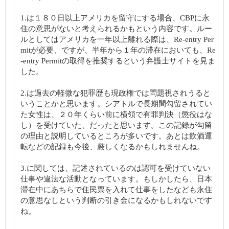
1.は１８０日以上アメリカを留守にする場合、CBPに永
住の意思がないと考えられるかもという内容です。ルー
ルとしてはアメリカを一年以上離れる際は、Re-entry Per
mitが必要、ですが、半年から１年の滞在においても、Re
-entry Permitの取得を推奨するという弁護士サイトを見ま
した。
2.は過去の軽微な犯罪歴も現政権では問題視されうると
いうことかと思います。シアトルで長期間勾留されてい
た女性は、２０年くらい前に横領で有罪判決（懲役はな
し）を受けていた、だったと思います。この記録が勾留
の理由と説明しているところが多いです。あとは飲酒運
転などの記録も今後、厳しくなるかもしれませんね。
3.に関しては、記述されているのは認可を受けていない
仕事や違法な活動となっています。もしかしたら、日本
滞在中にあちらで住民票を入れて仕事をしたなども永住
の意思なしという判断の引き金になるかもしれないです
ね。