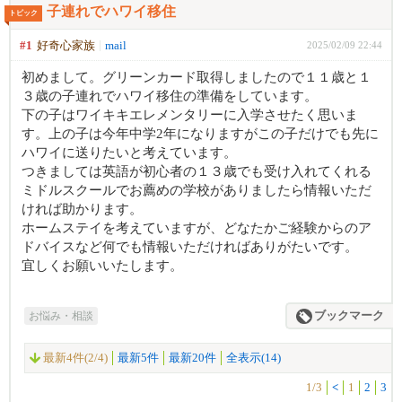
子連れでハワイ移住
トピック
#1
好奇心家族
mail
2025/02/09 22:44
初めまして。グリーンカード取得しましたので１１歳と１
３歳の子連れでハワイ移住の準備をしています。
下の子はワイキキエレメンタリーに入学させたく思いま
す。上の子は今年中学2年になりますがこの子だけでも先に
ハワイに送りたいと考えています。
つきましては英語が初心者の１３歳でも受け入れてくれる
ミドルスクールでお薦めの学校がありましたら情報いただ
ければ助かります。
ホームステイを考えていますが、どなたかご経験からのア
ドバイスなど何でも情報いただければありがたいです。
宜しくお願いいたします。
お悩み・相談
ブックマーク
最新4件(2/4)
最新5件
最新20件
全表示(14)
1/3
<
1
2
3