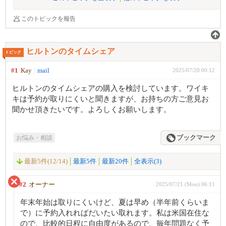
このトピックを報告
ヒルトンのタイムシェア
トピック
#1
Kay
mail
2025/07/20 00:12
ヒルトンのタイムシェアの購入を検討しています。ワイキ
キは予約が取りにくいと聞きますが、お持ちの方ご意見お
聞かせ頂きたいです。よろしくお願いします。
お悩み・相談
ブックマーク
最新5件(12/14)
最新5件
最新20件
全表示(3)
#2
オーナー
2025/07/21 (Mon) 06:11
年末年始は取りにくいけど、夏は早め（半年前くらいま
で）に予約入れればだいたい取れます。私は米国在住な
ので、比較的日程に自由度があるので、毎年問題なく予