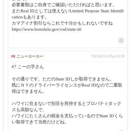
必要書類はご自身でご確認いただければと思います。
またReal IDとしては使えないLimited Purpose State Identifi
cationもあります。
カマアイナ割引ならこれで十分かもしれないですね
https://www.honolulu.gov/csd/state-id/
#8
ニューヨーカー
2025/08/14 (Thu) 02:00
#7 こーの字さん
その通りです。ただのState IDしか取得できません。
既にＮＹのドライバーライセンスがReal IDなので二重取
得はできません。
ハワイに住まないで別荘を所持するとプロパティタック
スも高額なんで、
ハワイにたくさんの税金を支払っているのでState IDくら
い取得できて当然だけどね。