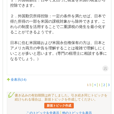
１．外国税額控：日本で支払った税金を米国の税金から
控除できます。
２．外国勤労所得控除：一定の条件を満たせば、日本で
得た所得の一部を米国の課税対象から除外できます。こ
れらの制度を活用することで二重課税の発生を最小化す
ることができるようです。
日本に住む米国籍および米国永住権保有の方は、日本と
アメリカ両方の申告を理解することは複雑で理解しにく
いことが多いと思います。(専門の税理士に相談する事に
なるでしょう。）
全表示(14)
1/3
<
1
2
3
書き込みの有効期限は終了しました。引き続き同じトピックを
続けられる場合は、新規トピックを作成してください。
新規トピック作成
このトピックを全表示
他のトピックを表示