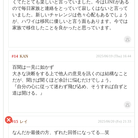
くてたとても楽しいと言っていました。今はLINEがある
ので毎日家族と連絡をとっていて寂しくはないと言って
いました。新しいチャレンジは色々心配もあるでしょう
が、ハワイは移民に優しいと言う面もあります。今では
家族で移住したことを良かったと思っています。
#14
KAN
2025/06/19 (Thu) 16:44
百聞は一見に如かず
大きな決断をする上で他人の意見を訊くのは結構なこと
だが、聞けば聞くほど余計に悩むだけでしょう。
『自分の心に従って迷わず飛び込め、そうすれば自ずと
道は開ける。』
#15
レイ
2025/06/20 (Fri) 21:33
なんだか最後の方、ずれた回答になってる…笑