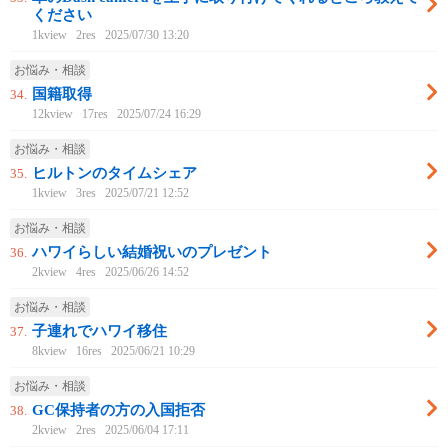
ください
1kview
2res
2025/07/30 13:20
お悩み・相談
国籍取得
34.
12kview
17res
2025/07/24 16:29
お悩み・相談
ヒルトンのタイムシェア
35.
1kview
3res
2025/07/21 12:52
お悩み・相談
ハワイらしい結婚祝いのプレゼント
36.
2kview
4res
2025/06/26 14:52
お悩み・相談
子連れでハワイ移住
37.
8kview
16res
2025/06/21 10:29
お悩み・相談
GC保持者の方の入国拒否
38.
2kview
2res
2025/06/04 17:11