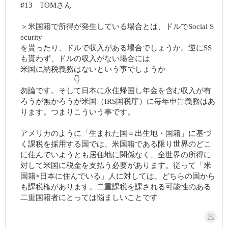
♯13 TOMさん
＞米国籍で所得が発生している場合とは、ドルでSocial S
ecurity
を貰ったり、ドルで収入がある場合でしょうか。逆にSS
も貰わず、ドルの収入がない場合には
米国に納税義務はないという事でしょうか
👇
勿論です。そして日本に永住帰国し年金を含む収入が有
ろうが無かろうが米国（IRS国税庁）に毎年申告義務はあ
ります。つまりこういう事です。
アメリカのように「生まれた国＝出生地・国籍」に基づ
く課税を採用する国では、米国籍である限り世界のどこ
に住んでいようとも居住地に関係なく、全世界の所得に
対して米国に税金を支払う必要があります。従って「米
国籍×日本に住んでいる」人に対しては、どちらの国から
も課税権があります。二重課税を課される可能性のある
二重国籍者にとっては悩ましいことです