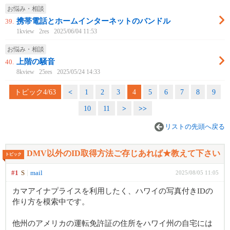
お悩み・相談
携帯電話とホームインターネットのバンドル
39.
1kview
2res
2025/06/04 11:53
お悩み・相談
上階の騒音
40.
8kview
25res
2025/05/24 14:33
トピック4/63
<
1
2
3
4
5
6
7
8
9
10
11
>
>>
リストの先頭へ戻る
DMV以外のID取得方法ご存じあれば★教えて下さい
トピック
#1
S
mail
2025/08/05 11:05
カマアイナプライスを利用したく、ハワイの写真付きIDの
作り方を模索中です。
他州のアメリカの運転免許証の住所をハワイ州の自宅には