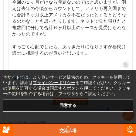
今回の１ヶ月だけなら問題ないのではと思いますが、例
えば去年の今頃からカウントして、アメリカ再入国まで
に合計６ヶ月以上アメリカを不在だったとするとどうな
るのかな、とも思ったりします。ネットで見た限りだと
複数回に分けて合計６ヶ月以上のケースが見受けられな
かったのですが。
すっごく心配でしたら、ありきたりになりますが移民弁
護士に相談するのが良いと思います。
本サイトでは、より良いサービス提供のため、クッキーを使用して
全表示(2)
います。詳細は
プライバシーポリシー
をご確認ください。クッキー
の使用を許可する場合は同意するボタンを押してください。クッキ
書き込みの有効期限は終了しました。引き続き同じトピックを
ーの使用を拒否する場合は、ブラウザからご設定ください。
続けられる場合は、新規トピックを作成してください。
新規トピック作成
このトピックを全表示
他のトピックを表示
このトピックを報告
交流広場