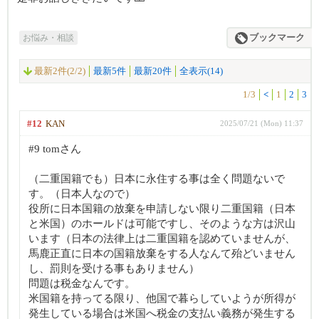
お悩み・相談
ブックマーク
最新2件(2/2)
最新5件
最新20件
全表示(14)
1/3
<
1
2
3
#12
KAN
2025/07/21 (Mon) 11:37
#9 tomさん
（二重国籍でも）日本に永住する事は全く問題ないで
す。（日本人なので）
役所に日本国籍の放棄を申請しない限り二重国籍（日本
と米国）のホールドは可能ですし、そのような方は沢山
います（日本の法律上は二重国籍を認めていませんが、
馬鹿正直に日本の国籍放棄をする人なんて殆どいません
し、罰則を受ける事もありません）
問題は税金なんです。
米国籍を持ってる限り、他国で暮らしていようが所得が
発生している場合は米国へ税金の支払い義務が発生する