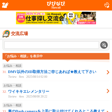
Hawaii
交流広場
「お悩み・相談」を表示中
お悩み・相談
DMV以外のID取得方法ご存じあれば★教えて下さい
31.
7kview
8res
2025/08/14 02:00
お悩み・相談
ワイキキエレメンタリー
32.
1kview
4res
2025/08/08 20:22
お悩み・相談
車のDash cameraを上手に取り付けてくれるところ教えて
33.