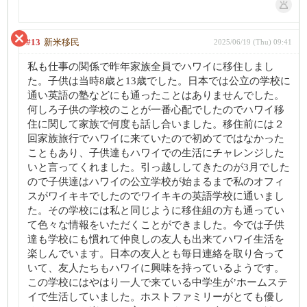
#13
新米移民
2025/06/19 (Thu) 09:41
私も仕事の関係で昨年家族全員でハワイに移住しまし
た。子供は当時8歳と13歳でした。日本では公立の学校に
通い英語の塾などにも通ったことはありませんでした。
何しろ子供の学校のことが一番心配でしたのでハワイ移
住に関して家族で何度も話し合いました。移住前には２
回家族旅行でハワイに来ていたので初めてではなかった
こともあり、子供達もハワイでの生活にチャレンジした
いと言ってくれました。引っ越ししてきたのが3月でした
ので子供達はハワイの公立学校が始まるまで私のオフィ
スがワイキキでしたのでワイキキの英語学校に通いまし
た。その学校には私と同じように移住組の方も通ってい
て色々な情報をいただくことができました。今では子供
達も学校にも慣れて仲良しの友人も出来てハワイ生活を
楽しんでいます。日本の友人とも毎日連絡を取り合って
いて、友人たちもハワイに興味を持っているようです。
この学校にはやはり一人で来ている中学生が’ホームステ
イで生活していました。ホストファミリーがとても優し