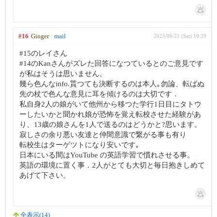
#16
Ginger
mail
2025/06/21 (Sat) 10:29
#15のレイさん
#14のKanさんがズレた回答になつているとのご意見です
が私はそうは思いません。
幾ら色んなinfo.貰つても決断するのは本人｡勿論、転ばぬ
先の杖で色んな意見に耳を傾けるのは大切です．
私自身2人の娘がいて他州から移つた学行1日目にタトウ
ーしたいかと聞かれ娘が恐怖を覚え転校させた経験があ
り、13歳の娘さんを1人で送るのはどうかと?思います。
寂しさの余り悪い友達と仲間意識で繋がる事も有り
転校生はターゲツトになり安いです｡
日本にいる間はYouTube の英語学習で慣れさせる事。
英語の環境に置く事．2人がとても大切と毎日抱きしめて
あげて下さい。
全表示(14)