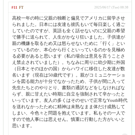
#11
FT
2025/06/17 (Tue) 08:38
高校一年の時に父親の独断と偏見でアメリカに留学させ
られました。日本には友達も彼氏もいて毎日楽しく過ご
していたのですが、英語も全く話せないのに父親の希望
で勝手に送られて、人生がかなり狂いました。子供達が
親の機嫌を取るため又は怒らせないために「行く」とい
っているのか、本心から行くといっているのかを見極め
る必要があると思います（私の場合は意見を言うことさ
え禁止されていました）。ちなみに周りに幼少期に外国
（日本とそのほかの国）からハワイに移住した友達が数
名います（現在は50歳代です）。親がコミュニケーショ
ンを図る能力が十分でなかったため、子供が間に入って
先生たちとのやりとり、書類の通訳などをしなければな
らず、親に甘えたい時期に自立を強制されて辛かったと
いっています。友人の多くはそのせいで正常なYouth時代
を送れなかったために精神は未熟なまま体だけ成熟して
しまい、今色々と問題を抱えています。私もその一人で
すので他人事には思えせん。慎重に行動した方がいいと
思います。