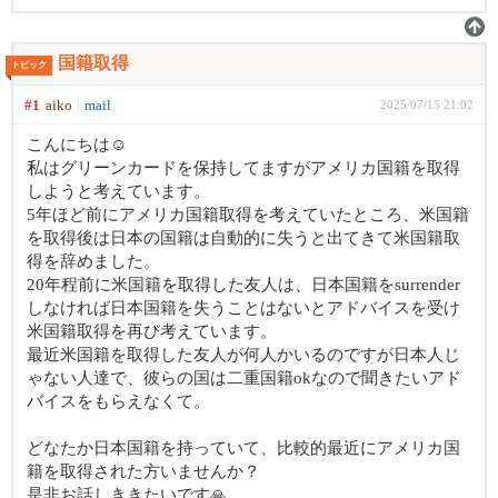
国籍取得
トピック
#1
aiko
mail
2025/07/15 21:02
こんにちは☺️
私はグリーンカードを保持してますがアメリカ国籍を取得
しようと考えています。
5年ほど前にアメリカ国籍取得を考えていたところ、米国籍
を取得後は日本の国籍は自動的に失うと出てきて米国籍取
得を辞めました。
20年程前に米国籍を取得した友人は、日本国籍をsurrender
しなければ日本国籍を失うことはないとアドバイスを受け
米国籍取得を再び考えています。
最近米国籍を取得した友人が何人かいるのですが日本人じ
ゃない人達で、彼らの国は二重国籍okなので聞きたいアド
バイスをもらえなくて。
どなたか日本国籍を持っていて、比較的最近にアメリカ国
籍を取得された方いませんか？
是非お話しききたいです🙏