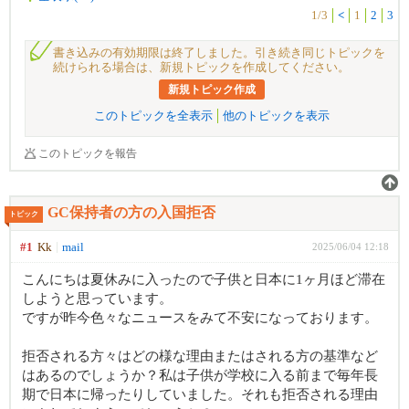
1/3
<
1
2
3
書き込みの有効期限は終了しました。引き続き同じトピックを
続けられる場合は、新規トピックを作成してください。
新規トピック作成
このトピックを全表示
他のトピックを表示
このトピックを報告
GC保持者の方の入国拒否
トピック
#1
Kk
mail
2025/06/04 12:18
こんにちは夏休みに入ったので子供と日本に1ヶ月ほど滞在
しようと思っています。
ですが昨今色々なニュースをみて不安になっております。
拒否される方々はどの様な理由またはされる方の基準など
はあるのでしょうか？私は子供が学校に入る前まで毎年長
期で日本に帰ったりしていました。それも拒否される理由