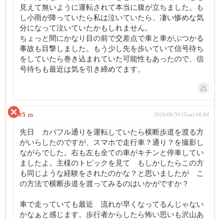
見えて無いように運転されて本当に腹が立ちました。も
し小雨が降っていたら私は泣いていたら、凄い惨めな気
分になって泣いていたかもしれません。
ちょっと間にかなり目の前で交差点で車と車がぶつかる
事故も目撃しました。もう少し先を歩いていて信号待ち
をしていたら巻き込まれていた可能性もあったので、信
号待ちも最近は気を引き締めてます。
#5
m
2026/06/30 (Tue) 06:04
先日 カパフル通りを運転していたら横断歩道を渡る方
がいらしたのですが、スマホで走行車？通り？を撮影し
ながらでした。右も左も全ての車がキチンと停車してい
ましたよ。主様のトピックを見て もしかしたらこの方
も同じような経験をされたのかな？と思いましたが こ
の方法で横断歩道を渡ってみるのはいかがですか？
車で走っていても最近 流れが早くなってるんじゃない
かなぁと感じます。歩行者からしたら怖い思いも沢山あ