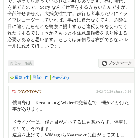
で、ゆっくり渡っていられない時もあります。私は運転手
を見てるので、Sorry なんて仕草をする方もいるんですが、
全然許せません。大抵女性です。歩行も者車みたいにドラ
イブレコーダーしていれば、事故に遭わなくても、危険な
目に遭ったらそれを警察に提出すると違反切符を切ってく
れたりするでしょうか？もっと不注意運転者を取り締まる
必要があると思います。もしくは赤信号は右折できないル
ールに変えてほしいです。
お悩み・相談
ブックマーク
最新5件
最新20件
全表示(7)
#2
DOWNTOWN
2026/06/28 (Sun) 16:24
僕自身は、KeeamokuとWilderの交差点で、轢かれかけた
事があります。
ドライバーは、僕と目があってるにも関わらず、停車し
ないで、そのまま、
速度を上げて、WilderからKeeamokuに曲がって来まし