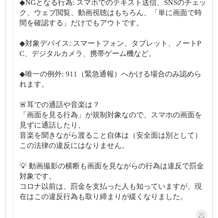
◆NGとなる行為: スマホでのテキスト送信、SNSのチェッ
ク、ウェブ閲覧、動画視聴はもちろん、「単に画面で時
間を確認する」だけでもアウトです。
◆対象デバイス: スマートフォン、タブレット、ノートP
C、デジタルカメラ、携帯ゲーム機など。
◆唯一の例外: 911（緊急通報）へかける場合のみ認めら
れます。
🚨耳での通話や音楽は？
「画面を見る行為」が規制対象なので、スマホの画面を
見ずに通話したり、
音楽を聞きながら渡ること自体は（安全面は別として）
この法律の違反にはなりません。
💡 動画撮影の横断も画面を見ながらの行為は違反で罰金
対象です。
コロナ以前は、罰金を支払った人も知っていますが、現
在はこの違反行為も取り締まりが緩くなりました。