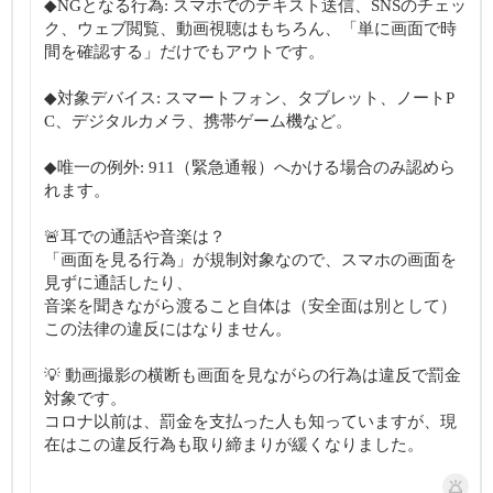
◆NGとなる行為: スマホでのテキスト送信、SNSのチェッ
ク、ウェブ閲覧、動画視聴はもちろん、「単に画面で時
間を確認する」だけでもアウトです。
◆対象デバイス: スマートフォン、タブレット、ノートP
C、デジタルカメラ、携帯ゲーム機など。
◆唯一の例外: 911（緊急通報）へかける場合のみ認めら
れます。
🚨耳での通話や音楽は？
「画面を見る行為」が規制対象なので、スマホの画面を
見ずに通話したり、
音楽を聞きながら渡ること自体は（安全面は別として）
この法律の違反にはなりません。
💡 動画撮影の横断も画面を見ながらの行為は違反で罰金
対象です。
コロナ以前は、罰金を支払った人も知っていますが、現
在はこの違反行為も取り締まりが緩くなりました。