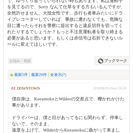
で、ゆっくり渡っていられない時もあります。私は運転手
を見てるので、Sorry なんて仕草をする方もいるんですが、
全然許せません。大抵女性です。歩行も者車みたいにドラ
イブレコーダーしていれば、事故に遭わなくても、危険な
目に遭ったらそれを警察に提出すると違反切符を切ってく
れたりするでしょうか？もっと不注意運転者を取り締まる
必要があると思います。もしくは赤信号は右折できないル
ールに変えてほしいです。
お悩み・相談
ブックマーク
最新5件
最新20件
全表示(7)
#2
DOWNTOWN
2026/06/28 (Sun) 16:24
僕自身は、KeeamokuとWilderの交差点で、轢かれかけた
事があります。
ドライバーは、僕と目があってるにも関わらず、停車し
ないで、そのまま、
速度を上げて、WilderからKeeamokuに曲がって来まし