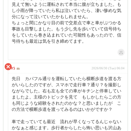
見えて無いように運転されて本当に腹が立ちました。も
し小雨が降っていたら私は泣いていたら、凄い惨めな気
分になって泣いていたかもしれません。
ちょっと間にかなり目の前で交差点で車と車がぶつかる
事故も目撃しました。もう少し先を歩いていて信号待ち
をしていたら巻き込まれていた可能性もあったので、信
号待ちも最近は気を引き締めてます。
#5
m
2026/06/30 (Tue) 06:04
先日 カパフル通りを運転していたら横断歩道を渡る方
がいらしたのですが、スマホで走行車？通り？を撮影し
ながらでした。右も左も全ての車がキチンと停車してい
ましたよ。主様のトピックを見て もしかしたらこの方
も同じような経験をされたのかな？と思いましたが こ
の方法で横断歩道を渡ってみるのはいかがですか？
車で走っていても最近 流れが早くなってるんじゃない
かなぁと感じます。歩行者からしたら怖い思いも沢山あ