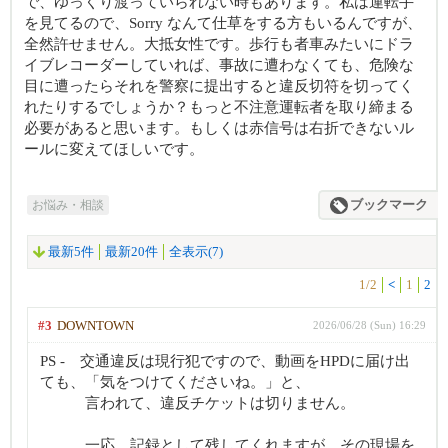
で、ゆっくり渡っていられない時もあります。私は運転手
を見てるので、Sorry なんて仕草をする方もいるんですが、
全然許せません。大抵女性です。歩行も者車みたいにドラ
イブレコーダーしていれば、事故に遭わなくても、危険な
目に遭ったらそれを警察に提出すると違反切符を切ってく
れたりするでしょうか？もっと不注意運転者を取り締まる
必要があると思います。もしくは赤信号は右折できないル
ールに変えてほしいです。
お悩み・相談
ブックマーク
最新5件
最新20件
全表示(7)
1/2
<
1
2
#3
DOWNTOWN
2026/06/28 (Sun) 16:29
PS - 交通違反は現行犯ですので、動画をHPDに届け出
ても、「気をつけてくださいね。」と、
言われて、違反チケットは切りません。
一応、記録として残してくれますが。その現場を