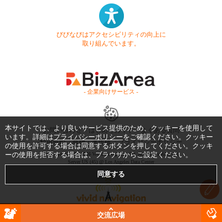
びびなびはアクセシビリティの向上に
取り組んでいます。
- 企業向けサービス -
本サイトでは、より良いサービス提供のため、クッキーを使用して
お問い合わせ
はじめてガイド
よくある質問
います。詳細は
プライバシーポリシー
をご確認ください。クッキー
利用規約
商標・著作権
プライバシーポリシー
の使用を許可する場合は同意するボタンを押してください。クッキ
ーの使用を拒否する場合は、ブラウザからご設定ください。
Copyright © 1999-2026 Vivid Navigation, Inc. All Rights Reserved.
Server US (45) @ Los Angeles Data Center
交流広場