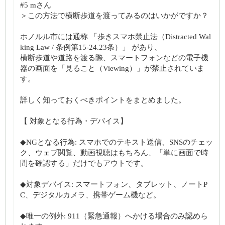
#5 mさん
＞この方法で横断歩道を渡ってみるのはいかがですか？
ホノルル市には通称 「歩きスマホ禁止法（Distracted Wal
king Law / 条例第15-24.23条）」 があり、
横断歩道や道路を渡る際、スマートフォンなどの電子機
器の画面を「見ること（Viewing）」が禁止されていま
す。
詳しく知っておくべきポイントをまとめました。
【 対象となる行為・デバイス】
◆NGとなる行為: スマホでのテキスト送信、SNSのチェッ
ク、ウェブ閲覧、動画視聴はもちろん、「単に画面で時
間を確認する」だけでもアウトです。
◆対象デバイス: スマートフォン、タブレット、ノートP
C、デジタルカメラ、携帯ゲーム機など。
◆唯一の例外: 911（緊急通報）へかける場合のみ認めら