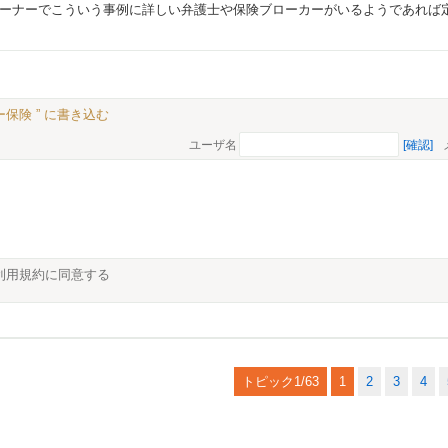
ーナーでこういう事例に詳しい弁護士や保険ブローカーがいるようであれば
保険 ” に書き込む
ユーザ名
[確認]
利用規約に同意する
トピック1/63
1
2
3
4