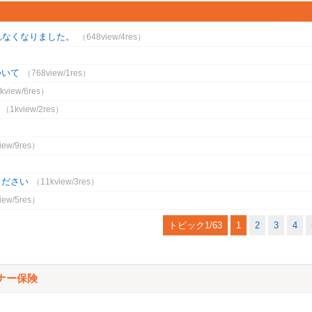
ルが見れなくなりました。
（648view/4res）
ついて
（768view/1res）
kview/6res）
（1kview/2res）
）
iew/9res）
ください
（11kview/3res）
iew/5res）
トピック1/63
1
2
3
4
ナー保険