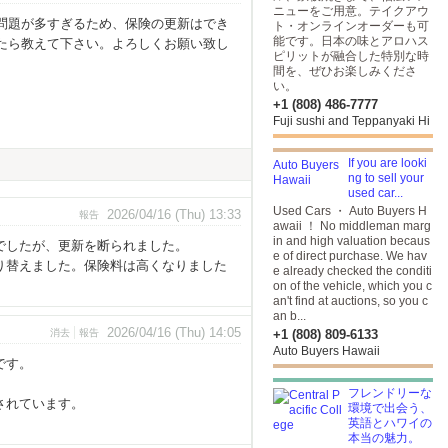
ニューをご用意。テイクアウ
問題が多すぎるため、保険の更新はでき
ト・オンラインオーダーも可
能です。日本の味とアロハス
たら教えて下さい。よろしくお願い致し
ピリットが融合した特別な時
間を、ぜひお楽しみくださ
い。
+1 (808) 486-7777
Fuji sushi and Teppanyaki Hi
If you are looki
ng to sell your
used car...
Used Cars ・ Auto Buyers H
2026/04/16 (Thu) 13:33
報告
awaii ！ No middleman marg
in and high valuation becaus
でしたが、更新を断られました。
e of direct purchase. We hav
り替えました。保険料は高くなりました
e already checked the conditi
on of the vehicle, which you c
an't find at auctions, so you c
an b...
2026/04/16 (Thu) 14:05
消去
報告
+1 (808) 809-6133
Auto Buyers Hawaii
です。
フレンドリーな
されています。
環境で出会う、
英語とハワイの
本当の魅力。