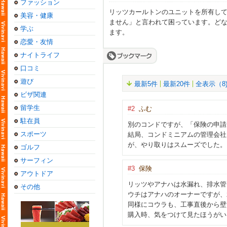
ファッション
リッツカールトンのユニットを所有し
美容・健康
ません」と言われて困っています。ど
学ぶ
ます。
恋愛・友情
ナイトライフ
口コミ
遊び
最新5件
最新20件
全表示（8
ビザ関連
留学生
#2
ふむ
駐在員
別のコンドですが、「保険の申請
スポーツ
結局、コンドミニアムの管理会社
が、やり取りはスムーズでした。
ゴルフ
サーフィン
#3
保険
アウトドア
リッツやアナハは水漏れ、排水管
その他
ウチはアナハのオーナーですが、
同様にコウラも、工事直後から壁
購入時、気をつけて見たほうがい