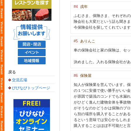
#4
戌年
ふむさま、保険さま、それぞれの
険会社も大変だという話も聞きま
今保険会社を探してくれています
#5
ありんこ
車の保険会社と家の保険は、セ
決めました。入れる保険会社があ
戻る
#6
保険屋
交流広場
知人が保険業を営んでいます。保
びびなびトップページ
の１つに安価で使い勝手がいい金
が原因で築浅のコンドでも水漏れ
がひどく進んだ建物全体を事故物
がそうなのかどうかは保険のブロ
ら別の場所を購入することがある
るという意味では安心かもしれま
購入することはほぼ不可能だと言