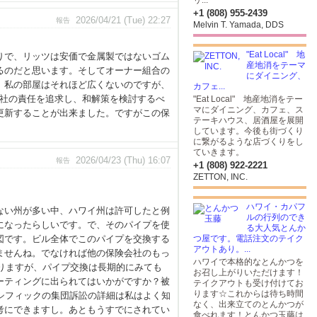
リ...
+1 (808) 955-2439
2026/04/21 (Tue) 22:27
報告
Melvin T. Yamada, DDS
車を持っていないんです。
"Eat Local" 地
ッツは安価で金属製ではないゴム
産地消をテーマ
るのだと思います。そしてオーナー組合の
にダイニング、
 私の部屋はそれほど広くないのですが、
カフェ...
業社の責任を追求し、和解策を検討するべ
"Eat Local" 地産地消をテー
マにダイニング、カフェ、ス
更新することが出来ました。ですがこの保
テーキハウス、居酒屋を展開
しています。今後も街づくり
に繋がるような店づくりをし
ていきます。
2026/04/23 (Thu) 16:07
報告
+1 (808) 922-2221
ZETTON, INC.
ハワイ・カパフ
ない州が多い中、ハワイ州は許可したと例
ルの行列のでき
になったらしいです。で、そのパイプを使
る大人気とんか
図です。ビル全体でこのパイプを交換する
つ屋です。電話注文のテイク
アウトあり。...
ませんね。でなければ他の保険会社のもっ
ハワイで本格的なとんかつを
なりますが、パイプ交換は長期的にみても
お召し上がりいただけます！
ーティングに出られてはいかがですか？被
テイクアウトも受け付けてお
ります☆これからは待ち時間
パシフィックの集団訴訟の詳細は私はよく知
なく、出来立てのとんかつが
考にできますし。あともうすでにされてい
食べれます！とんかつ玉藤は