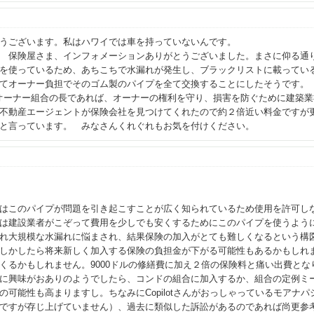
ントありがとうございます。私はハワイでは
ーションありがとうございました。まさに仰る通りで、リ
を使っているため、あちこちで水漏れが発生し、ブラックリストに載ってい
てオーナー負担でそのゴム製のパイプを全て交換することにしたそうです。
す。オーナー組合の長であれば、オーナーの権利を守り、損害を防ぐために建築
不動産エージェントが保険会社を見つけてくれたので約２倍近い料金ですが
と言っています。 みなさんくれぐれもお気を付けください。
はこのパイプが問題を引き起こすことが広く知られているため使用を許可し
は建設業者がこぞって費用を少しでも安くするためにこのパイプを使うよう
れ大規模な水漏れに悩まされ、結果保険の加入がとても難しくなるという構
しかしたら将来新しく加入する保険の負担金が下がる可能性もあるかもしれ
くるかもしれません。9000ドルの修繕費に加え２倍の保険料と痛い出費と
に興味がおありのようでしたら、コンドの組合に加入するか、組合の定例ミ
の可能性も高まりますし。ちなみにCopilotさんがおっしゃっているモアナ
ですが存じ上げていません）、過去に類似した訴訟があるのであれば尚更参