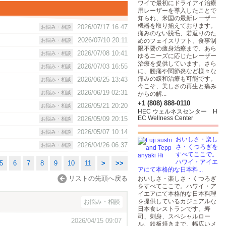
ワイで最初にドライアイ治療
用レーザーを導入したことで
知られ、米国の最新レーザー
機器を取り揃えております。
2026/07/17 16:47
お悩み・相談
痛みのない脱毛、若返りのた
2026/07/10 20:11
お悩み・相談
めのフェイスリフト、食事制
限不要の痩身治療まで、あら
2026/07/08 10:41
お悩み・相談
ゆるニーズに応じたレーザー
治療を提供しています。さら
2026/07/03 16:55
お悩み・相談
に、腰痛や関節炎など様々な
痛みの緩和治療も可能です。
2026/06/25 13:43
お悩み・相談
今こそ、美しさの再生と痛み
2026/06/19 02:31
お悩み・相談
からの解...
+1 (808) 888-0110
2026/05/21 20:20
お悩み・相談
HEC ウェルネスセンター H
EC Wellness Center
2026/05/09 20:15
お悩み・相談
2026/05/07 10:14
お悩み・相談
おいしさ・楽し
2026/04/26 06:37
お悩み・相談
さ・くつろぎを
すべてここで。
ハワイ・アイエ
5
6
7
8
9
10
11
>
>>
アにて本格的な日本料...
リストの先頭へ戻る
おいしさ・楽しさ・くつろぎ
をすべてここで。ハワイ・ア
イエアにて本格的な日本料理
を提供しているカジュアルな
お悩み・相談
日本食レストランです。寿
司、刺身、スペシャルロー
2026/04/15 09:07
ル、鉄板焼きまで、幅広いメ