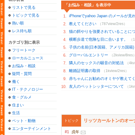
「お悩み・相談」を表示中
リストで見る
トピックで見る
iPhoneでyahoo Japan のメー
1.
熱い順
教えてください
2.
（787view/2res）
レス待ち順
猫の餌やりを強要されていることに
3.
横断歩道で危険な目に合います。
4.
（1
カテゴリ別に表示
子供の名前(日本国籍、アメリカ国籍)
5.
フリートーク
グローバルエントリー
6.
（2kview/8res
ローカルニュース
隣人のセックスの騒音の対処法
7.
（4kv
お悩み・相談
離婚証明書の取得
8.
（1kview/2res）
疑問・質問
赤ちゃんにお勧めのオミヤゲ教えて
9.
働く
友人のペットシッターについて
10.
（1kv
IT・テクノロジー
食・グルメ
住まい
生活
リッツカールトンのオー
ペット・動物
トピック
エンターテインメント
#1
戌年