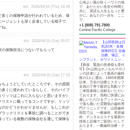
心地よい風が吹くハワイの地
2026/04/16 (Thu) 18:49
で、あたたかい先生や仲間と
報告
共に、英語も人生ももっと豊
ど多くの保険申請が行われているため、保
かに。あなたの一歩を、ここ
で。
エージェントも深く反省している様子で、
+1 (808) 791-7800
すね。
Central Pacific College
2026/04/18 (Sat) 00:07
報告
【山田医師は日
本語OK・各種
ら家の保険担当につないでもらって
保険対応】虫歯
治療、矯正、イ
ンプラント、ホワイトニン...
【新規、緊急の患者様も受付
可】Dr.山田はホノルルマガジ
ンの読者によって最高の歯科
2026/04/18 (Sat) 17:33
報告
医の1人に選出。1985年開業
以来、万全の治療とスタッフ
をちょうどしていたところです。その原因
全員の丁寧で親切な気配りで
の多くに使われているらしく、そのパイプ
ご来院者様に信頼をいただい
ております。気軽に快適にお
（リッツはこれに入らないと思いますが）
越しいただけるアットホーム
クリストに載ってるコンドですが、リッツ
で落ち着いた雰囲気の歯科専
なのかどうかわかりませんが、もしこれか
門クリニックです。山田歯科
医院では、一般歯科、美容歯
ブラックリストを事前に調べることができ
科、デンタルエステを最新の
扱っている複数の保険会社を通して保険を
技術と設備でご提供いたして
おります。一般歯科治療・ク