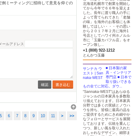
定例ミーティングに招待して意見を仰ぐの
北海道札幌市で創業を開始し
てから今年で６６年を迎えま
した。長年に渡り職人の手に
よって育てられてきた「老舗
の味」を海外のお客様にも体
験してほしい・・・その思い
から２０１７年２月に海外1
号店としてハワイ州ホノルル
市に「玉藤カパフル店」をオ
メールアドレス
ープン致し...
+1 (808) 922-1212
とんかつ玉藤
■ 日本製の家
具・インテリア
専門店 ■ 日本で
取り扱いできる
書き込む
もの全てに対応。ダウ...
“Sannaka-WEST”はあらゆる
ジャンルの日本家具を多数取
り揃えております。日本家具
分野では多くの実績とノウハ
ウを持ち、皆様に最高の品を
ご提供するためにきめ細やか
5
6
7
8
9
10
11
>
>>
なフォローとサービスを展開
しております。伝統を重んじ
つつ、新しい風を取り入れた
おしゃれなデザイン。細部ま