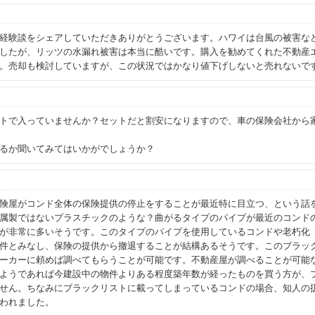
経験談をシェアしていただきありがとうございます。ハワイは台風の被害な
したが、リッツの水漏れ被害は本当に酷いです。購入を勧めてくれた不動産
。売却も検討していますが、この状況ではかなり値下げしないと売れないで
ットで入っていませんか？セットだと割安になりますので、車の保険会社か
るか聞いてみてはいかがでしょうか？
険屋がコンド全体の保険提供の停止をすることが最近特に目立つ、という話
属製ではないプラスチックのような？曲がるタイプのパイプが最近のコンド
が非常に多いそうです。このタイプのパイプを使用しているコンドや老朽化
件とみなし、保険の提供から撤退することが結構あるそうです。このブラッ
ーカーに頼めば調べてもらうことが可能です。不動産屋が調べることが可能
ようであれば今建設中の物件よりある程度築年数が経ったものを買う方が、
せん。ちなみにブラックリストに載ってしまっているコンドの場合、知人の
われました。