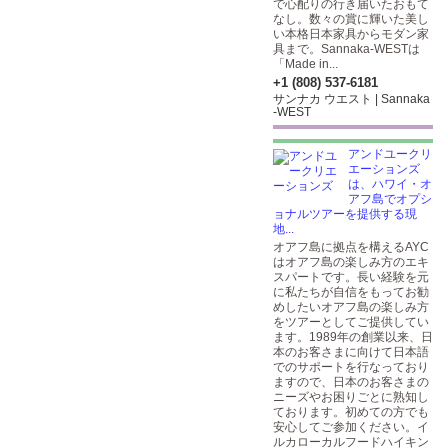
で心配りの行き届いたおもて
なし。数々の賞に輝いた美し
い本格日本家具からモダン家
具まで。Sannaka-WESTは
「Made in...
+1 (808) 537-6181
サンナカ ウエスト | Sannaka
-WEST
アンドユークリ
エーションズ
は、ハワイ・オ
アフ島でオプシ
ョナルツアーを提供する現
地...
オアフ島に拠点を構えるAYC
はオアフ島の楽しみ方のエキ
スパートです。長い経験を元
に私たちが自信をもってお勧
めしたいオアフ島の楽しみ方
をツアーとしてご提供してい
ます。1989年の創業以来、日
本のお客さまに向けて日本語
でのサポートを行なっており
ますので、日本のお客さまの
ニーズやお困りごとに熟知し
ております。初めての方でも
安心してご参加ください。イ
ルカローカルフードハイキン