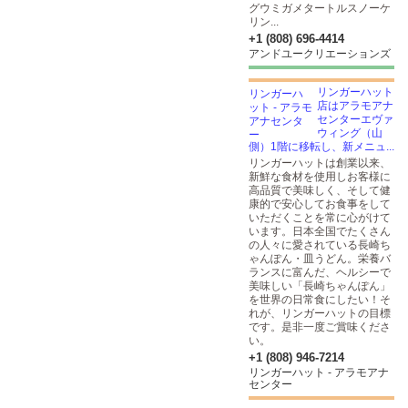
グウミガメタートルスノーケ
リン...
+1 (808) 696-4414
アンドユークリエーションズ
リンガーハット
店はアラモアナ
センターエヴァ
ウィング（山
側）1階に移転し、新メニュ...
リンガーハットは創業以来、
新鮮な食材を使用しお客様に
高品質で美味しく、そして健
康的で安心してお食事をして
いただくことを常に心がけて
います。日本全国でたくさん
の人々に愛されている長崎ち
ゃんぽん・皿うどん。栄養バ
ランスに富んだ、ヘルシーで
美味しい「長崎ちゃんぽん」
を世界の日常食にしたい！そ
れが、リンガーハットの目標
です。是非一度ご賞味くださ
い。
+1 (808) 946-7214
リンガーハット - アラモアナ
センター