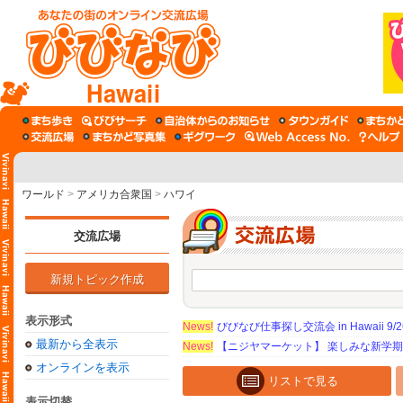
Hawaii
ワールド
>
アメリカ合衆国
>
ハワイ
交流広場
新規トピック作成
表示形式
News!
びびなび仕事探し交流会 in Hawaii 9/26（
最新から全表示
News!
【ニジヤマーケット】 楽しみな新学
オンラインを表示
リストで見る
表示切替