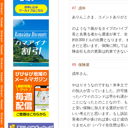
#7
戌年
ありんこさま、コメ
保険屋さま、インフォメ
のような？曲がるタイプのパイプ
長と名乗る者から通達が来て、全
約9,000ドルの出費となりま
きだと思います。保険に関しては
険会社も次の更新は約束できない
#9
保険屋
戌年さん、
やはりそうなのですね！米本土で
の知人が言っていました。許可後
ったハワイのコンドは早かれ遅か
ことになったとのことなので、も
と安い保険に加入する選択が出て
いい考えだと思います。もし訴訟
害者の声が多ければ多いほど成功
りませんが（ハワイ在住歴は長い