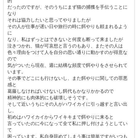
的
だったのですが、そのうちにまず猫の捕獲を手伝うことに
なり
それは協力したいと思ってやりましたが
その人が仕事が遅い日や旅行の時に餌やりも頼まれるよう
に
なり、私はずっとはできないと何度も断って来ましたが
泣きつかれ、猫が可哀想と言うのもあり、またその人は
色々理由をつけて人を自分の思い通りに動かすのが得意な
ので
気がついたら現在、週に結構な頻度で餌やりをさせられて
います。
その事でどこにも行けないし、また餌やりに関しての罪悪
感と
葛藤しなければいけないし餌代もかなりかかるので
精神的にも肉体的にも破壊しそうです。
そして近いうちにその人がハワイカイに引っ越すと言い出
し、
初めはハワイカイからワイキキまで餌やりに来ると
言っていたのに今になって全て私に押し付けようとしてい
て
困っています。私自身辞めてしまう事は簡単ですがいつも