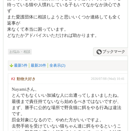
待っている猫や人慣れしている子もいてなかなか決心でき
ず
また愛護団体に相談しようと思いいくつか連絡しても全く
返事が
来なくて本当に困っています。
どなたかアドバイスいただければ助かります。
お悩み・相談
ブックマーク
最新5件
最新20件
全表示(2)
#2
動物大好き
2026/07/08 (Wed) 10:41
Nayamiさん、
とんでもなくいい加減な人に出遭ってしまいましたね。
最後まで責任持てないなら始めるべきではないですが、
まず、勝手に公的な場所で野良猫に餌をやる行為は違法
です。
罰金対象になるので、やめた方がいいですよ。
去勢手術を受けていない猫ちゃん達に餌をやるというこ