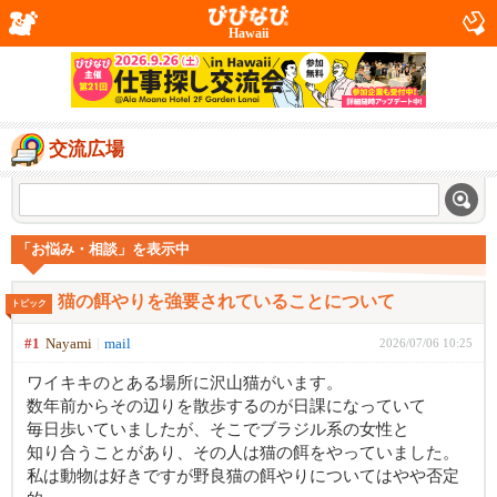
Hawaii
交流広場
「お悩み・相談」を表示中
猫の餌やりを強要されていることについて
トピック
#1
Nayami
mail
2026/07/06 10:25
ワイキキのとある場所に沢山猫がいます。
数年前からその辺りを散歩するのが日課になっていて
毎日歩いていましたが、そこでブラジル系の女性と
知り合うことがあり、その人は猫の餌をやっていました。
私は動物は好きですが野良猫の餌やりについてはやや否定