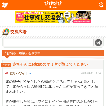
Hawaii
交流広場
「お悩み・相談」を表示中
赤ちゃんにお勧めのオミヤゲ教えてください
トピック
#1
叔母ハワイ
mail
2026/04/11 11:54
姉の息子(=私からしたら甥)のところに赤ちゃんが誕生し
て、姉から次回の帰国時に赤ちゃんに何か買ってきてと頼
まれました。
甥が誕生した頃はハワイにもベビー用品専門のお店がけっ