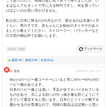
こうあったので、帰国の度に色々買って帰りましたが、い
まはなんでもネットで手に入る時代ですし、何を買ってい
けばよいのか思い浮かびません。
私が次に日本に帰るのが6月なので、渡せるのは生後2ヶ月
くらい、男の子です。赤ちゃんにお勧めのオミヤゲがあり
ましたら教えてください。ストローラー、バウンサーなど
の大型の物以外でお願いします。
お悩み・相談
ブックマーク
最新5件
最新20件
全表示(4)
#2
安住
2026/04/11 (Sat) 15:12
Macy'sのベビー服コーナーにいると常に40%〜60%offの
ベビー服があります。
日本のベビー服とは違い、手足が全てカバーされている
ものがあり、爪による顔への引っ掻き傷を防ぐようにで
きていて重宝すると思います。日本だとミトンや靴下を
履かせるのが普通なので、同様の製品はほぼ無いと思い