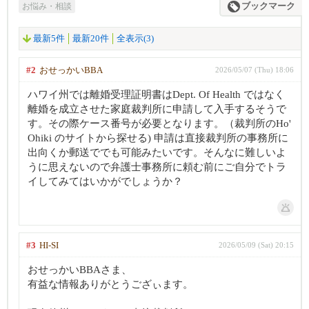
お悩み・相談
ブックマーク
最新5件
最新20件
全表示(3)
#2
おせっかいBBA
2026/05/07 (Thu) 18:06
ハワイ州では離婚受理証明書はDept. Of Health ではなく
離婚を成立させた家庭裁判所に申請して入手するそうで
す。その際ケース番号が必要となります。（裁判所のHo'
Ohiki のサイトから探せる) 申請は直接裁判所の事務所に
出向くか郵送ででも可能みたいです。そんなに難しいよ
うに思えないので弁護士事務所に頼む前にご自分でトラ
イしてみてはいかがでしょうか？
#3
HI-SI
2026/05/09 (Sat) 20:15
おせっかいBBAさま、
有益な情報ありがとうござぃます。