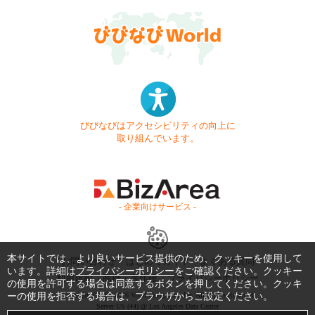
びびなびはアクセシビリティの向上に
取り組んでいます。
- 企業向けサービス -
本サイトでは、より良いサービス提供のため、クッキーを使用して
お問い合わせ
はじめてガイド
よくある質問
います。詳細は
プライバシーポリシー
をご確認ください。クッキー
利用規約
商標・著作権
プライバシーポリシー
の使用を許可する場合は同意するボタンを押してください。クッキ
ーの使用を拒否する場合は、ブラウザからご設定ください。
Copyright © 1999-2026 Vivid Navigation, Inc. All Rights Reserved.
Server US (44) @ Los Angeles Data Center