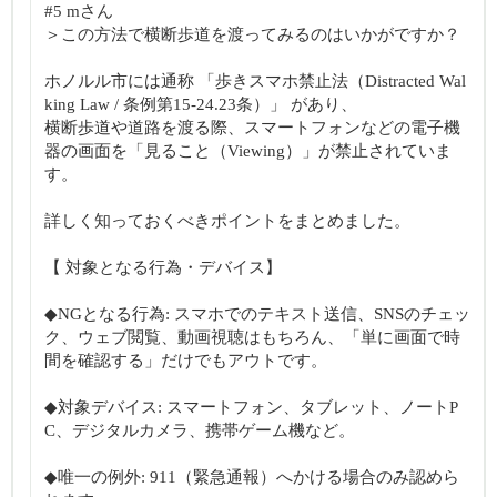
#5 mさん
＞この方法で横断歩道を渡ってみるのはいかがですか？
ホノルル市には通称 「歩きスマホ禁止法（Distracted Wal
king Law / 条例第15-24.23条）」 があり、
横断歩道や道路を渡る際、スマートフォンなどの電子機
器の画面を「見ること（Viewing）」が禁止されていま
す。
詳しく知っておくべきポイントをまとめました。
【 対象となる行為・デバイス】
◆NGとなる行為: スマホでのテキスト送信、SNSのチェッ
ク、ウェブ閲覧、動画視聴はもちろん、「単に画面で時
間を確認する」だけでもアウトです。
◆対象デバイス: スマートフォン、タブレット、ノートP
C、デジタルカメラ、携帯ゲーム機など。
◆唯一の例外: 911（緊急通報）へかける場合のみ認めら