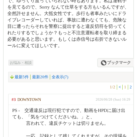
で、ゆっくり渡っていられない時もあります。私は運転手
を見てるので、Sorry なんて仕草をする方もいるんですが、
全然許せません。大抵女性です。歩行も者車みたいにドラ
イブレコーダーしていれば、事故に遭わなくても、危険な
目に遭ったらそれを警察に提出すると違反切符を切ってく
れたりするでしょうか？もっと不注意運転者を取り締まる
必要があると思います。もしくは赤信号は右折できないル
ールに変えてほしいです。
お悩み・相談
ブックマーク
最新5件
最新20件
全表示(7)
1/2
<
1
2
#3
DOWNTOWN
2026/06/28 (Sun) 16:29
PS - 交通違反は現行犯ですので、動画をHPDに届け出
ても、「気をつけてくださいね。」と、
言われて、違反チケットは切りません。
一応、記録として残してくれますが。その現場を