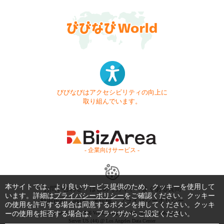
びびなびはアクセシビリティの向上に
取り組んでいます。
- 企業向けサービス -
本サイトでは、より良いサービス提供のため、クッキーを使用して
お問い合わせ
はじめてガイド
よくある質問
います。詳細は
プライバシーポリシー
をご確認ください。クッキー
利用規約
商標・著作権
プライバシーポリシー
の使用を許可する場合は同意するボタンを押してください。クッキ
ーの使用を拒否する場合は、ブラウザからご設定ください。
Copyright © 1999-2026 Vivid Navigation, Inc. All Rights Reserved.
Server US (44) @ Los Angeles Data Center