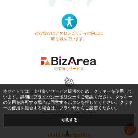
びびなびはアクセシビリティの向上に
取り組んでいます。
- 企業向けサービス -
本サイトでは、より良いサービス提供のため、クッキーを使用して
お問い合わせ
はじめてガイド
よくある質問
います。詳細は
プライバシーポリシー
をご確認ください。クッキー
利用規約
商標・著作権
プライバシーポリシー
の使用を許可する場合は同意するボタンを押してください。クッキ
ーの使用を拒否する場合は、ブラウザからご設定ください。
Copyright © 1999-2026 Vivid Navigation, Inc. All Rights Reserved.
Server US (42) @ Los Angeles Data Center