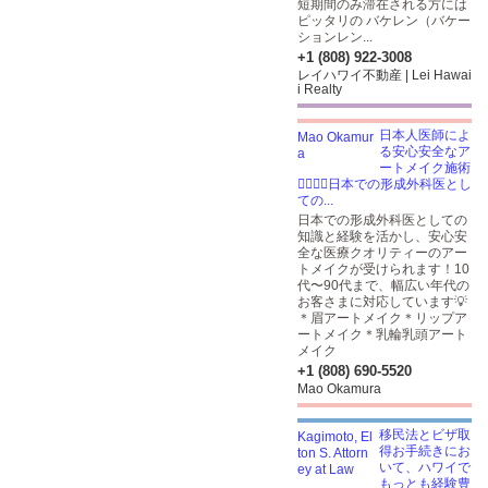
短期間のみ滞在される方には
ピッタリの バケレン（バケー
ションレン...
+1 (808) 922-3008
レイハワイ不動産 | Lei Hawai
i Realty
日本人医師によ
る安心安全なア
ートメイク施術
👩🏽‍⚕️✨日本での形成外科医とし
ての...
日本での形成外科医としての
知識と経験を活かし、安心安
全な医療クオリティーのアー
トメイクが受けられます！10
代〜90代まで、幅広い年代の
お客さまに対応しています💡
＊眉アートメイク＊リップア
ートメイク＊乳輪乳頭アート
メイク
+1 (808) 690-5520
Mao Okamura
移民法とビザ取
得お手続きにお
いて、ハワイで
もっとも経験豊