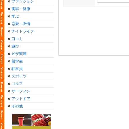
ファッション
美容・健康
学ぶ
恋愛・友情
ナイトライフ
口コミ
遊び
ビザ関連
留学生
駐在員
スポーツ
ゴルフ
サーフィン
アウトドア
その他