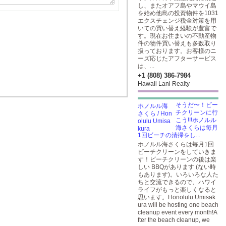
し、またオアフ島やマウイ島
を始め他島の投資物件を1031
エクスチェンジ税金対策を用
いての買い替え経験が豊富で
す。現在お住まいの不動産物
件の物件買い替えも多数取り
扱っております。お客様のニ
ーズ応じたアフターサービス
は、...
+1 (808) 386-7984
Hawaii Lani Realty
そうだ〜！ビー
チクリーンに行
こう!!!ホノルル
海さくらは毎月
1回ビーチの清掃をし...
ホノルル海さくらは毎月1回
ビーチクリーンをしていきま
す！ビーチクリーンの後は楽
しい BBQがあります (ない時
もあります)。いろいろな人た
ちと交流できるので、ハワイ
ライフがもっと楽しくなると
思います。Honolulu Umisak
ura will be hosting one beach
cleanup event every month!A
fter the beach cleanup, we