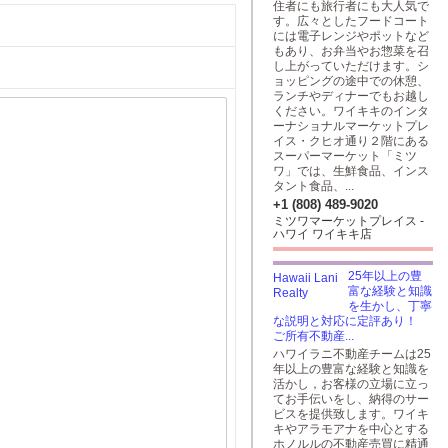
住者にも旅行者にも大人気で
す。広々としたフードコート
には電子レンジやポットなど
もあり、お弁当やお惣菜を召
し上がっていただけます。シ
ョッピングの途中での休憩、
ランチやディナーでもお越し
ください。ワイキキのインタ
ーナショナルマーケットプレ
イス・クヒオ通り２階にある
スーパーマーケット「ミツ
ワ」では、生鮮食品、インス
タント食品、...
+1 (808) 489-9020
ミツワマーケットプレイス -
ハワイ ワイキキ店
25年以上の豊
富な経験と知識
を生かし、丁寧
な説明と対応に定評あり！
ご所有不動産...
ハワイラニ不動産チームは25
年以上の豊富な経験と知識を
活かし，お客様の立場に立っ
てお手伝いをし、納得のサー
ビスを提供致します。ワイキ
キやアラモアナを中心とする
ホノルルの不動産売買に精通