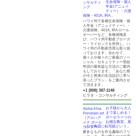
生命保険・個人
年金(アニュイ
ティー）・介護
保険・401K, IRA...
ハワイ州で各種生命保険・個
人年金（アニュイティー）・
介護保険、401K, IRA ロール
オーバーなど、各種保険及
び、ハワイ州不動産ブローカ
ー・ライセンスを所持し、ハ
ワイ州の不動産売買も取り扱
っております。合わせて、
個々人や個々のご家庭のソー
シャル・セキュリティー受給
申請の最有益な方法のご案内
もしております。「あなた様
の今と将来の生活設計に寄り
添ったプラン」をご案内させ
て頂きます。
+1 (808) 387-1148
ヒラタ ・コンサルティング
お子様から大人
まで楽しめる！
ポーセラーツの
お稽古教室。真
っ白な陶器に転写紙という...
好きなものを作る趣味のフリ