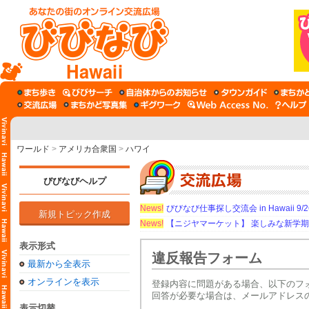
Hawaii
ワールド
>
アメリカ合衆国
>
ハワイ
びびなびヘルプ
News!
びびなび仕事探し交流会 in Hawaii 9/26（
新規トピック作成
News!
【ニジヤマーケット】 楽しみな新学
表示形式
違反報告フォーム
最新から全表示
オンラインを表示
登録内容に問題がある場合、以下のフ
回答が必要な場合は、メールアドレス
表示切替