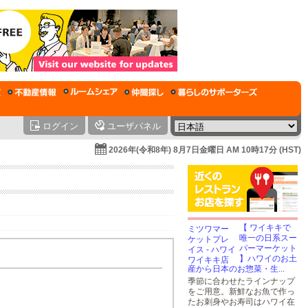
ログイン
ユーザパネル
2026年(令和8年) 8月7日金曜日 AM 10時17分 (HST)
【 ワイキキで
唯一の日系スー
パーマーケット
】ハワイのお土
産から日本のお惣菜・生...
季節に合わせたラインナップ
をご用意。新鮮なお魚で作っ
たお刺身やお寿司はハワイ在