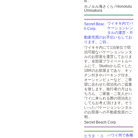
w...
ホノルル海さくら / Honolulu
Umisakura
ワイキキ内でバ
ケーションレン
タルの運営・不
動産売買のお手伝いもしてお
ります。ご自...
ワイキキ内にて1泊単位で宿
泊可能なバケーションレンタ
ルのお部屋を運営しておりま
す。全部屋プライベートルー
ムにて、Studioから広々した
1BRのお部屋まであり、キッ
チン付きやパーキング付き、
オーシャンビューなど、ご希
望に合わせた宿泊先のご提案
を致します。旅行者の方はも
ちろん、ご家族・ご友人がハ
ワイに来られる際の宿泊先と
してもお考え頂けます。そう
いったバケーションレンタル
のお部屋への不動産投資のご
相...
Secret Beach Corp.
ハワイ州で各種