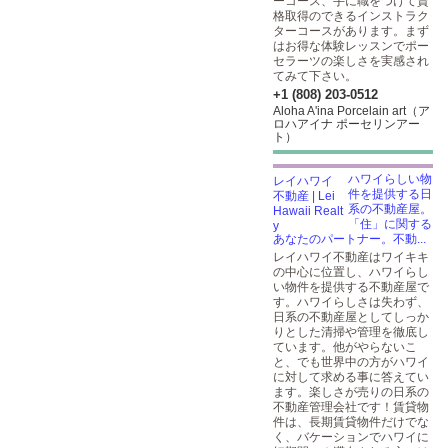
ーコース、手に職をつけて資
格取得のできるインストラク
ターコースがあります。まず
はお得な体験レッスンでポー
セラーツの楽しさを実感され
てみて下さい。
+1 (808) 203-0512
Aloha A'ina Porcelain art（ア
ロハアイナ ポーセリンアー
ト）
ハワイらしい物
件を提供する日
系の不動産屋。
「住」に関する
あなたのパートナー。不動...
レイハワイ不動産はワイキキ
の中心に位置し、ハワイらし
い物件を提供する不動産屋で
す。ハワイらしさは失わず、
日系の不動産屋としてしっか
りとした清掃や管理を徹底し
ています。他がやらないこ
と、でも世界中の方がハワイ
に対して求める事に答えてい
ます。楽しさが売りの日系の
不動産管理会社です！賃貸物
件は、長期賃貸物件だけでな
く、バケーションでハワイに