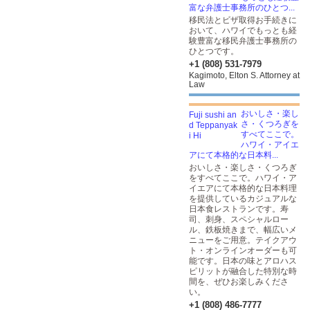
富な弁護士事務所のひとつ...
移民法とビザ取得お手続きに
おいて、ハワイでもっとも経
験豊富な移民弁護士事務所の
ひとつです。
+1 (808) 531-7979
Kagimoto, Elton S. Attorney at
Law
おいしさ・楽し
さ・くつろぎを
すべてここで。
ハワイ・アイエ
アにて本格的な日本料...
おいしさ・楽しさ・くつろぎ
をすべてここで。ハワイ・ア
イエアにて本格的な日本料理
を提供しているカジュアルな
日本食レストランです。寿
司、刺身、スペシャルロー
ル、鉄板焼きまで、幅広いメ
ニューをご用意。テイクアウ
ト・オンラインオーダーも可
能です。日本の味とアロハス
ピリットが融合した特別な時
間を、ぜひお楽しみくださ
い。
+1 (808) 486-7777