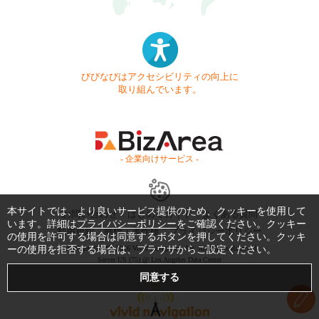
びびなびはアクセシビリティの向上に
取り組んでいます。
- 企業向けサービス -
本サイトでは、より良いサービス提供のため、クッキーを使用して
お問い合わせ
はじめてガイド
よくある質問
います。詳細は
プライバシーポリシー
をご確認ください。クッキー
利用規約
商標・著作権
プライバシーポリシー
の使用を許可する場合は同意するボタンを押してください。クッキ
ーの使用を拒否する場合は、ブラウザからご設定ください。
Copyright © 1999-2026 Vivid Navigation, Inc. All Rights Reserved.
Server US (75) @ Los Angeles Data Center