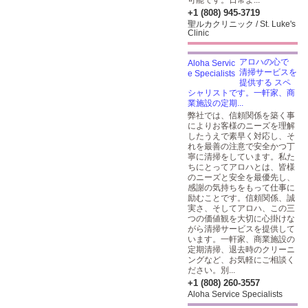
可能です。日常よ...
+1 (808) 945-3719
聖ルカクリニック / St. Luke's
Clinic
アロハの心で
清掃サービスを
提供する スペ
シャリストです。一軒家、商
業施設の定期...
弊社では、信頼関係を築く事
によりお客様のニーズを理解
したうえで素早く対応し、そ
れを最善の注意で安全かつ丁
寧に清掃をしています。私た
ちにとってアロハとは、皆様
のニーズと安全を最優先し、
感謝の気持ちをもって仕事に
励むことです。信頼関係、誠
実さ、そしてアロハ、この三
つの価値観を大切に心掛けな
がら清掃サービスを提供して
います。一軒家、商業施設の
定期清掃、退去時のクリーニ
ングなど、お気軽にご相談く
ださい。別...
+1 (808) 260-3557
Aloha Service Specialists