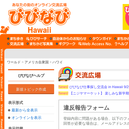
Hawaii
ワールド
>
アメリカ合衆国
>
ハワイ
びびなびヘルプ
News!
びびなび仕事探し交流会 in Hawaii 9/26（
新規トピック作成
News!
【ニジヤマーケット】 楽しみな新学
表示形式
違反報告フォーム
最新から全表示
オンラインを表示
登録内容に問題がある場合、以下のフ
回答が必要な場合は、メールアドレス
表示切替