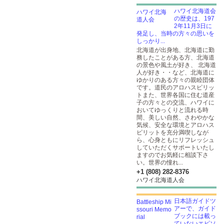
ハワイ北海道会
の歴史は、197
2年11月3日に
発足し、当時の方々の思いを
しっかり...
北海道が出身地、北海道に勤
務したことがある方、北海道
の景色や風土が好き、 北海道
人が好き・・など、北海道に
ゆかりのある方々の親睦団体
です。道民のアロハスピリッ
トまた、世界各国に住む道産
子の方々との交流、ハワイに
おいてゆっくりと流れる時
間、美しい自然、さわやかな
気候、安全な環境とアロハス
ピリットを充分満喫しなが
ら、心身ともにリフレッシュ
していただくサポートいたし
ますのでお気軽に相談下さ
い。世界の憧れ...
+1 (808) 282-8376
ハワイ北海道人会
日本語ガイドツ
アーで、ガイド
ブックには載っ
ていないエピソ