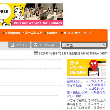
ログイン
ユーザパネル
2026年(令和8年) 8月7日金曜日 AM 01時18分 (HST)
☆日本人スタッ
フの不動産屋さ
ん☆1991年創
業・信頼と実績・不動産売買
から、物件...
ハワイで創業して30年以上の
実績を持ち、日本人スタッフ
による不動産売買、賃貸物件