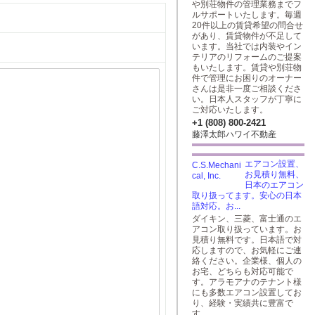
や別荘物件の管理業務までフ
ルサポートいたします。毎週
20件以上の賃貸希望の問合せ
があり、賃貸物件が不足して
います。当社では内装やイン
テリアのリフォームのご提案
もいたします。賃貸や別荘物
件で管理にお困りのオーナー
さんは是非一度ご相談くださ
い。日本人スタッフが丁寧に
ご対応いたします。
+1 (808) 800-2421
藤澤太郎ハワイ不動産
エアコン設置、
お見積り無料、
日本のエアコン
取り扱ってます。安心の日本
語対応。お...
ダイキン、三菱、富士通のエ
アコン取り扱っています。お
見積り無料です。日本語で対
応しますので、お気軽にご連
絡ください。企業様、個人の
お宅、どちらも対応可能で
す。アラモアナのテナント様
にも多数エアコン設置してお
り、経験・実績共に豊富で
す。