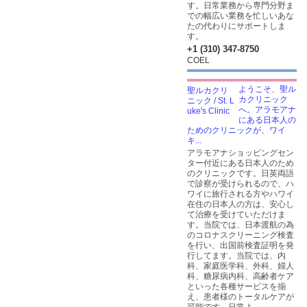
す。日常業務から専門分野ま
での幅広い業務を忙しいあな
たの代わりにサポートしま
す。
+1 (310) 347-8750
COEL
ようこそ、聖ル
カクリニック
へ。アラモアナ
にある日本人の
ためのクリニックが、ワイ
キ...
アラモアナショッピングセン
ター付近にある日本人のため
のクリニックです。日英両語
で診察が受けられるので、ハ
ワイに旅行される方やハワイ
在住の日本人の方は、安心し
て治療を受けていただけま
す。当院では、日本渡航の為
のコロナスクリーニング検査
を行い、出国前検査証明を発
行してます。当院では、内
科、家庭医学科、外科、婦人
科、糖尿病内科、高齢者ケア
といった各種サービスを揃
え、患者様のトータルケアが