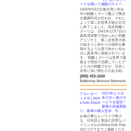
ードを聞いて感動のストー...
1945年9月2日東京湾に停泊
中の戦艦ミズーリ艦上で降伏
文書調印式が行われ、それに
よって第二次世界大戦が正式
に終了しました。現在戦艦ミ
ズーリは、1941年12月7日の
真珠湾攻撃で沈められた戦艦
アリゾナと、第二次世界大戦
の始まりと終わりの場所を象
徴するような形で向かい合わ
せに真珠湾に係留されていま
す。 戦艦ミズーリは世界で最
後まで現役で活躍していたア
メリカの戦艦ですが、日本と
非常に深い関わりのある戦...
(808) 455-1600
Battleship Missouri Memorial
2011年より日
本の方へ車のサ
ービスを提供！
愛車の高価買取
り、新車の購入交渉、中...
お車の事ならハワイで希少
な、日本語と英語の完璧なバ
イリンガルのAloha Auto Dep
otのコヤマまでご連絡くださ