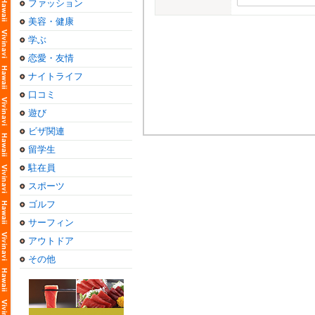
ファッション
美容・健康
学ぶ
恋愛・友情
ナイトライフ
口コミ
遊び
ビザ関連
留学生
駐在員
スポーツ
ゴルフ
サーフィン
アウトドア
その他