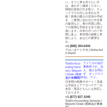
い。すぐに車を売りたい方
は、迷わずご連絡ください。
帰国日直前の引き取り、チェ
ックでその日にお支払も可
能！新車の購入の交渉や手続
き、ご要望に合わせた中古車
の販売など。車の売買に関し
ての面倒な手続きを全て請け
負います。日本の方への７年
間に及ぶ、車売買の経験と実
績により、あなたの要望を
お...
+1 (808) 304-6444
アロハオートデポ | Aloha Aut
o Depot
アメリカの会計
事務所です。法
人、個人を問わ
ず、タックスリ
ターン(確定申告)、アメ...
日米間の税務サポート！迅速
な手続きとアフターケア！日
本語・英語どちらにも対応し
ております。
+1 (877) 827-1040
Todd's Accounting Services /
Mayumi Ozaki (尾崎会計事務