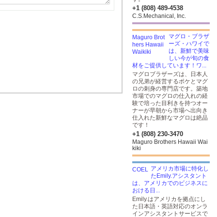
+1 (808) 489-4538
C.S.Mechanical, Inc.
マグロ・ブラザ
ーズ・ハワイで
は、新鮮で美味
しい今が旬の食
材をご提供しています！ワ...
マグロブラザーズは、日本人
の兄弟が経営するポケとマグ
ロの刺身の専門店です。築地
市場でのマグロの仕入れの経
験で培った目利きを持つオー
ナーが早朝から市場へ出向き
仕入れた新鮮なマグロは絶品
です！
+1 (808) 230-3470
Maguro Brothers Hawaii Wai
kiki
アメリカ市場に特化し
たEmily.アシスタント
は、アメリカでのビジネスに
おける日...
Emily.はアメリカを拠点にし
た日本語・英語対応のオンラ
インアシスタントサービスで