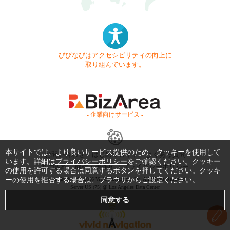
びびなびはアクセシビリティの向上に
取り組んでいます。
- 企業向けサービス -
本サイトでは、より良いサービス提供のため、クッキーを使用して
お問い合わせ
はじめてガイド
よくある質問
います。詳細は
プライバシーポリシー
をご確認ください。クッキー
利用規約
商標・著作権
プライバシーポリシー
の使用を許可する場合は同意するボタンを押してください。クッキ
ーの使用を拒否する場合は、ブラウザからご設定ください。
Copyright © 1999-2026 Vivid Navigation, Inc. All Rights Reserved.
Server US (75) @ Los Angeles Data Center