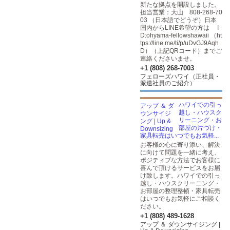
新たな拠点を開設しました。
担当営業：大山 808-268-70
03 （日本語でどうぞ）日本
国内からLINE希望の方は I
D:ohyama-fellowshawaii （
ht
tps://line.me/ti/p/uDvGJ9Aqh
D
）（上記QRコード）までご
連絡くださいませ。
+1 (808) 268-7003
フェローズハワイ（正社員・
派遣社員のご紹介）
ハワイでの引っ
越し・ハウスク
リーニング・お
部屋の片づけ・
家具転売はいつでもお気軽...
お客様の⼼に寄り添い、解決
に向けて問題を一緒に考え、
ポジティブな方法でお客様に
喜んで頂けるサービスをお届
け致します。ハワイでの引っ
越し・ハウスクリーニング・
お部屋の整理整頓・家具転売
はいつでもお気軽にご相談く
ださい。
+1 (808) 489-1628
アップ ＆ ダウンサイジング |