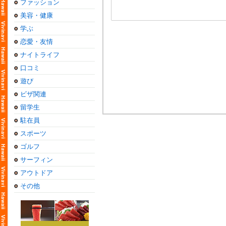
ファッション
美容・健康
学ぶ
恋愛・友情
ナイトライフ
口コミ
遊び
ビザ関連
留学生
駐在員
スポーツ
ゴルフ
サーフィン
アウトドア
その他