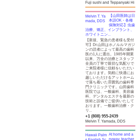
Fuji sushi and Teppanyaki Hi
【山田医師は日
本語OK・各種
保険対応】虫歯
治療、矯正、インプラント、
ホワイトニン...
【新規、緊急の患者様も受付
可】Dr.山田はホノルルマガジ
ンの読者によって最高の歯科
医の1人に選出。1985年開業
以来、万全の治療とスタッフ
全員の丁寧で親切な気配りで
ご来院者様に信頼をいただい
ております。気軽に快適にお
越しいただけるアットホーム
で落ち着いた雰囲気の歯科専
門クリニックです。山田歯科
医院では、一般歯科、美容歯
科、デンタルエステを最新の
技術と設備でご提供いたして
おります。一般歯科治療・ク
リ...
+1 (808) 955-2439
Melvin T. Yamada, DDS
At home and a
nyway, teacher