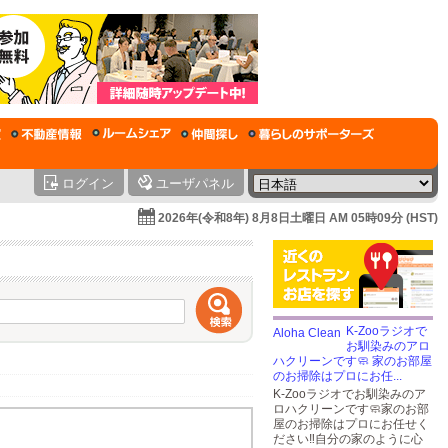
ログイン
ユーザパネル
2026年(令和8年) 8月8日土曜日 AM 05時09分 (HST)
K-Zooラジオで
お馴染みのアロ
ハクリーンです🧼 家のお部屋
のお掃除はプロにお任...
K-Zooラジオでお馴染みのア
ロハクリーンです🧼家のお部
屋のお掃除はプロにお任せく
ださい‼️自分の家のように心