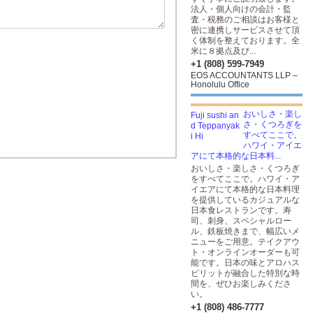
法人・個人向けの会計・監
査・税務のご相談はお客様と
密に連携しサービスさせて頂
く体制を整えております。全
米に８拠点及び...
+1 (808) 599-7949
EOS ACCOUNTANTS LLP –
Honolulu Office
おいしさ・楽し
さ・くつろぎを
すべてここで。
ハワイ・アイエ
アにて本格的な日本料...
おいしさ・楽しさ・くつろぎ
をすべてここで。ハワイ・ア
イエアにて本格的な日本料理
を提供しているカジュアルな
日本食レストランです。寿
司、刺身、スペシャルロー
ル、鉄板焼きまで、幅広いメ
ニューをご用意。テイクアウ
ト・オンラインオーダーも可
能です。日本の味とアロハス
ピリットが融合した特別な時
間を、ぜひお楽しみくださ
い。
+1 (808) 486-7777