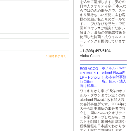
を込めて清掃します。安心の
日本人クオリティ👍 日本人な
らではのきめ細かさで、スッ
キリ気持ちいい空間に🧹お客
様の笑顔が私たちのゴールで
す。「びびなびを見た」で初
回10％オフ❣️ご相談ください
😀また、最新の光触媒技術を
使用した抗菌・抗ウイルスコ
ーティングも提供しています
✨
+1 (808) 497-5104
Aloha Clean
公開されません
ホノルル・Wat
erfront Plaza内
にある会計事務
所。個人・法人
向け税務...
ワイキキから車で15分のホノ
ルル・ダウンタウン近くのW
aterfront Plazaにある25人程
の会計事務所です。2004年に
大手会計事務所の出身者で設
立し、同レベルのクオリティ
ーを常にキープしながら、コ
ストを削減し米国会計基準や
税務情報を日本語でわかりや
すく丁寧にご説明致します。