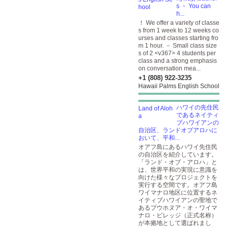
s ・ You can
h...
！ We offer a variety of classe
s from 1 week to 12 weeks co
urses and classes starting fro
m 1 hour. － Small class size
s of 2 <v367> 4 students per
class and a strong emphasis
on conversation mea...
+1 (808) 922-3235
Hawaii Palms English School
ハワイの先住民
であるネイティ
ブハワイアンの
自治区、ランドオブアロハに
おいて、平和...
オアフ島にあるハワイ先住民
の自治区を紹介しています。
「ランド・オブ・アロハ」と
は、世界平和の実現に意識を
向けた様々なプロジェクトを
実行する空間です。オアフ島
ワイマナロ地区に位置するネ
イティブハワイアンの聖地で
あるプウホヌア・オ・ワイマ
ナロ・ビレッジ（正式名称）
が本拠地として選ばれまし