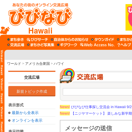
Hawaii
ワールド
>
アメリカ合衆国
>
ハワイ
交流広場
新規トピック作成
表示形式
News!
びびなび仕事探し交流会 in Hawaii 9/26（
最新から全表示
News!
【ニジヤマーケット】 楽しみな新学
オンラインを表示
メッセージの送信
表示切替