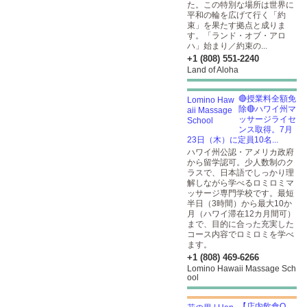
た。この特別な場所は世界に
平和の輪を広げて行く「約
束」を果たす拠点と成りま
す。「ランド・オブ・アロ
ハ」始まり／約束の...
+1 (808) 551-2240
Land of Aloha
🔴授業料全額免
除🔴ハワイ州マ
ッサージライセ
ンス取得。7月
23日（木）に定員10名...
ハワイ州公認・アメリカ政府
から留学認可。少人数制のク
ラスで、日本語でしっかり理
解しながら学べるロミロミマ
ッサージ専門学校です。最短
半日（3時間）から最大10か
月（ハワイ滞在12カ月間可）
まで、目的に合った充実した
コース内容でロミロミを学べ
ます。
+1 (808) 469-6266
Lomino Hawaii Massage Sch
ool
【店内飲食O