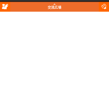
交流広場
利用規約 (ご利用前に必ずお読み下さい)
利用規約に同意する
トップページへ戻る
交流広場
おでかけ
住まい
新規トピック作成
タウンガイド
不動産情報
まちかどホットリスト
ルームシェア
イベント情報
コミュニケーション
リストで見る
トピックで見る
熱い順
レス待ち順
仲間探し
まち歩き
最新から全表示
オンラインを表示
交流広場
生活情報
仕事探し
まちかど写真集
カテゴリ別に表示
情報掲示板
お役立ち情報
フリートーク
暮らしのサポーターズ
ギグワーク
ローカルニュース
自治体からのお知らせ
お悩み・相談
売る・買う
疑問・質問
個人売買
検索
働く
びびサーチ
乗り物売買