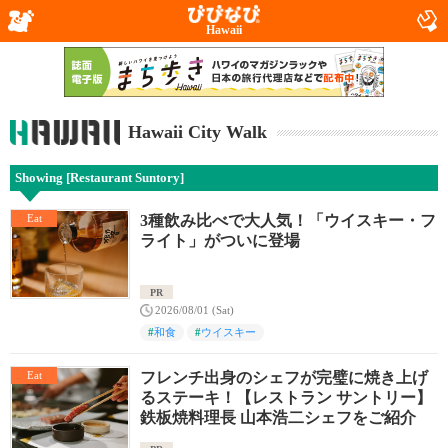
Hawaii
Hawaii City Walk
Showing [Restaurant Suntory]
Eat
3種飲み比べで大人気！「ウイスキー・フ
ライト」がついに登場
PR
2026/08/01 (Sat)
#
和食
#
ウイスキー
Eat
フレンチ出身のシェフが完璧に焼き上げ
るステーキ！【レストラン サントリー】
鉄板焼料理長 山本浩二シェフをご紹介