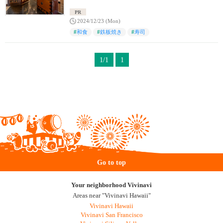
PR
2024/12/23 (Mon)
#
和食
#
鉄板焼き
#
寿司
1/1
1
Go to top
Your neighborhood Vivinavi
Areas near "Vivinavi Hawaii"
Vivinavi Hawaii
Vivinavi San Francisco