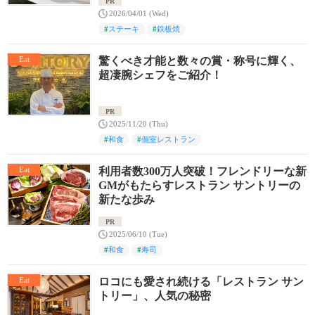
PR
2026/04/01 (Wed)
#
ステーキ
#
鉄板焼
Eat
驚くべき才能と数々の賞・称号に輝く、
超凄腕シェフをご紹介！
PR
2025/11/20 (Thu)
#
和食
#
個室レストラン
Eat
利用者数300万人突破！フレンドリーな新
GMがもたらすレストラン サントリーの
新たな歩み
PR
2025/06/10 (Tue)
#
和食
#
寿司
Eat
ロコにも愛され続ける「レストラン サン
トリー」、人気の秘密