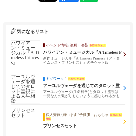
気になるリスト
イベント情報
/
演劇・演芸
100% Match
ハワイアン・ミュージカル『A Timeless P
rincess』
新作ミュージカル『A Timeless Princess（ア・タ
イムレス・プリンセス）』のチケット販...
ギグワーク
/
9.21% Match
アーユルヴェーダを通じてのタロット霊
視による人生相談
アーユルヴェーダ(生命科学)とタロット霊視は
一見なんの繋がりもないように感じられるかも
しれません。 ...
個人売買
/
買います
/
子供服・おもちゃ
8.46% M
atch
プリンセスセット