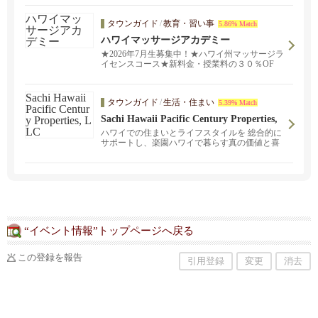
タウンガイド
/
教育・習い事
5.86% Match
ハワイマッサージアカデミー
★2026年7月生募集中！★ハワイ州マッサージラ
イセンスコース★新料金・授業料の３０％OF
F！ マッサージライセンスコースが修得可
能！！ハワイで活躍するライセンス保持者・日
本人セラピストのほとんどがこの学校の卒業生
タウンガイド
/
生活・住まい
5.39% Match
である、といっても過言ではありません。第1段
階後はハワイ特有のロミロミマッサージやポピ
Sachi Hawaii Pacific Century Properties,
ュラーなホットストーンマッサージなど、エス
LLC
ハワイでの住まいとライフスタイルを 総合的に
テやスパなどでも通用する実践的で本格的なマ
サポートし、楽園ハワイで暮らす真の価値と喜
ッサージの訓練を受けます。スウェーデン式マ
びをお客さまにお約束します。
ッサージ (基礎）、ハワイアン・ロミロミマッサ
ージ 、ハワイアン・ホットストーンマッサー
ジ。
“イベント情報”トップページへ戻る
この登録を報告
引用登録
変更
消去