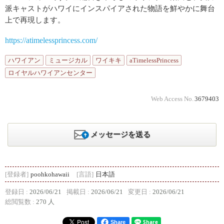
派キャストがハワイにインスパイアされた物語を鮮やかに舞台
上で再現します。
https://atimelessprincess.com/
ハワイアン
ミュージカル
ワイキキ
aTimelessPrincess
ロイヤルハワイアンセンター
Web Access No.
3679403
メッセージを送る
[登録者]
poohkohawaii
[言語]
日本語
登録日 :
2026/06/21
掲載日 :
2026/06/21
変更日 :
2026/06/21
総閲覧数 :
270 人
Share