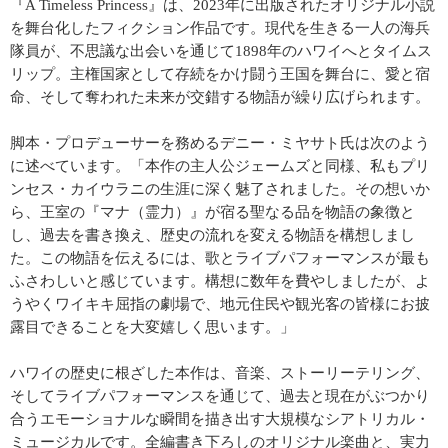
『A Timeless Princess』は、2023年に出版されたオリジナル小説
を舞台化したフィクション作品です。現代を生きる一人の海兵
隊員が、不思議な出会いを通じて1898年のハワイへとタイムス
リップ。主権国家として存続をかけ闘う王国を舞台に、愛と宿
命、そして奪われた未来が交錯する物語が繰り広げられます。
脚本・プロデューサーを務めるデニー・ミヤサト氏は次のよう
に述べています。「本作の主人公ジェームズと同様、私もプリ
ンセス・カイウラニの生涯に深く魅了されました。その想いか
ら、王室の『マナ（霊力）』が宿る聖なる品を物語の象徴と
し、過去を書き換え、歴史の流れを変える物語を構想しまし
た。この物語を伝えるには、歌とライブパフォーマンスが最も
ふさわしいと感じています。構想に数年を費やしましたが、よ
うやくワイキキ屈指の劇場で、地元住民や観光客の皆様にお披
露目できることを大変嬉しく思います。」
ハワイの歴史に根ざした本作は、音楽、ストーリーテリング、
そしてライブパフォーマンスを通じて、過去と現在がぶつかり
合うエモーショナルな瞬間を描き出す大規模なシアトリカル・
ミュージカルです。全編書き下ろしのオリジナル楽曲と、実力