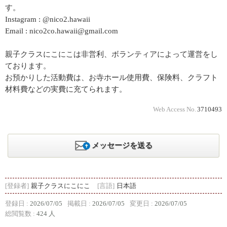
す。
Instagram : @nico2.hawaii
Email : nico2co.hawaii@gmail.com
親子クラスにこにこは非営利、ボランティアによって運営をし
ております。
お預かりした活動費は、お寺ホール使用費、保険料、クラフト
材料費などの実費に充てられます。
Web Access No.
3710493
メッセージを送る
[登録者]
親子クラスにこにこ
[言語]
日本語
登録日 :
2026/07/05
掲載日 :
2026/07/05
変更日 :
2026/07/05
総閲覧数 :
424 人