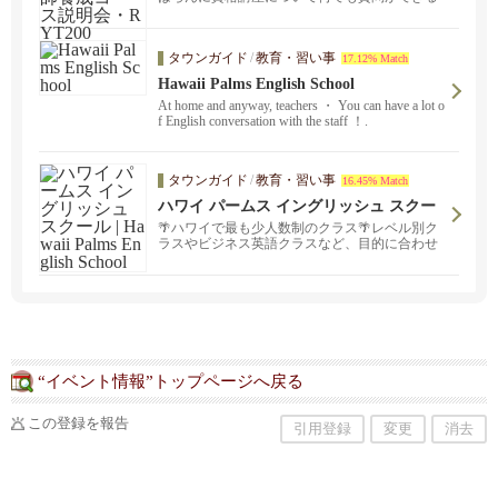
機会です。 当ス...
タウンガイド
/
教育・習い事
17.12% Match
Hawaii Palms English School
At home and anyway, teachers ・ You can have a lot o
f English conversation with the staff ！.
タウンガイド
/
教育・習い事
16.45% Match
ハワイ パームス イングリッシュ スクー
ル | Hawaii Palms English School
🌴ハワイで最も少人数制のクラス🌴レベル別ク
ラスやビジネス英語クラスなど、目的に合わせ
た多様なコースをご用意。オンラインでも受講
可能！
“イベント情報”トップページへ戻る
この登録を報告
引用登録
変更
消去