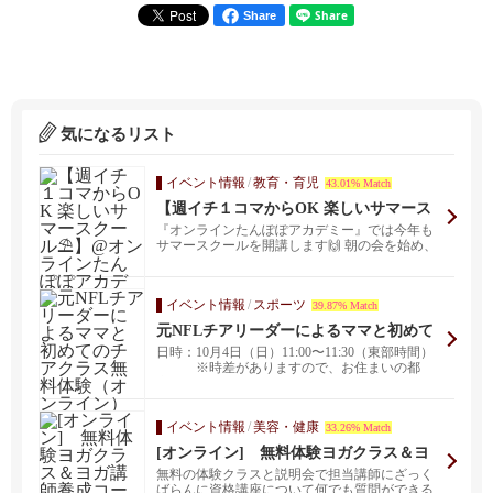
Share
気になるリスト
イベント情報
/
教育・育児
43.01% Match
【週イチ１コマからOK 楽しいサマース
クール⛱】@オンラインたんぽぽアカデ
『オンラインたんぽぽアカデミー』では今年も
ミー
サマースクールを開講します🙌 朝の会を始め、
日本の季節や...
イベント情報
/
スポーツ
39.87% Match
元NFLチアリーダーによるママと初めて
のチアクラス無料体験（オンライン）
日時：10月4日（日）11:00〜11:30（東部時間）
※時差がありますので、お住まいの都
市...
イベント情報
/
美容・健康
33.26% Match
[オンライン] 無料体験ヨガクラス＆ヨ
ガ講師養成コース説明会・RYT200
無料の体験クラスと説明会で担当講師にざっく
ばらんに資格講座について何でも質問ができる