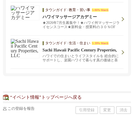
タウンガイド
/
教育・習い事
5.86% Match
ハワイマッサージアカデミー
★2026年7月生募集中！★ハワイ州マッサージラ
イセンスコース★新料金・授業料の３０％OF
F！ マッサージライセンスコースが修得可
能！！ハワイで活躍するライセンス保持者・日
本人セラピストのほとんどがこの学校の卒業生
タウンガイド
/
生活・住まい
5.39% Match
である、といっても過言ではありません。第1段
階後はハワイ特有のロミロミマッサージやポピ
Sachi Hawaii Pacific Century Properties,
ュラーなホットストーンマッサージなど、エス
LLC
ハワイでの住まいとライフスタイルを 総合的に
テやスパなどでも通用する実践的で本格的なマ
サポートし、楽園ハワイで暮らす真の価値と喜
ッサージの訓練を受けます。スウェーデン式マ
びをお客さまにお約束します。
ッサージ (基礎）、ハワイアン・ロミロミマッサ
ージ 、ハワイアン・ホットストーンマッサー
ジ。
“イベント情報”トップページへ戻る
この登録を報告
引用登録
変更
消去