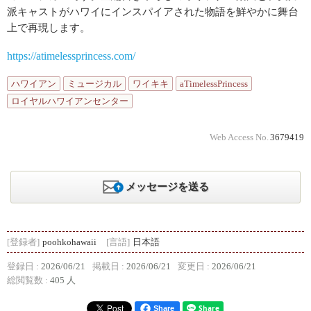
派キャストがハワイにインスパイアされた物語を鮮やかに舞台
上で再現します。
https://atimelessprincess.com/
ハワイアン
ミュージカル
ワイキキ
aTimelessPrincess
ロイヤルハワイアンセンター
Web Access No.
3679419
メッセージを送る
[登録者]
poohkohawaii
[言語]
日本語
登録日 :
2026/06/21
掲載日 :
2026/06/21
変更日 :
2026/06/21
総閲覧数 :
405 人
Share