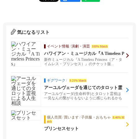
気になるリスト
イベント情報
/
演劇・演芸
100% Match
ハワイアン・ミュージカル『A Timeless P
rincess』
新作ミュージカル『A Timeless Princess（ア・タ
イムレス・プリンセス）』のチケット販...
ギグワーク
/
9.21% Match
アーユルヴェーダを通じてのタロット霊
視による人生相談
アーユルヴェーダ(生命科学)とタロット霊視は
一見なんの繋がりもないように感じられるかも
しれません。 ...
個人売買
/
買います
/
子供服・おもちゃ
8.46% M
atch
プリンセスセット