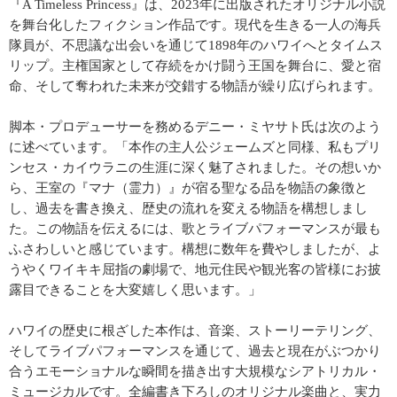
『A Timeless Princess』は、2023年に出版されたオリジナル小説
を舞台化したフィクション作品です。現代を生きる一人の海兵
隊員が、不思議な出会いを通じて1898年のハワイへとタイムス
リップ。主権国家として存続をかけ闘う王国を舞台に、愛と宿
命、そして奪われた未来が交錯する物語が繰り広げられます。
脚本・プロデューサーを務めるデニー・ミヤサト氏は次のよう
に述べています。「本作の主人公ジェームズと同様、私もプリ
ンセス・カイウラニの生涯に深く魅了されました。その想いか
ら、王室の『マナ（霊力）』が宿る聖なる品を物語の象徴と
し、過去を書き換え、歴史の流れを変える物語を構想しまし
た。この物語を伝えるには、歌とライブパフォーマンスが最も
ふさわしいと感じています。構想に数年を費やしましたが、よ
うやくワイキキ屈指の劇場で、地元住民や観光客の皆様にお披
露目できることを大変嬉しく思います。」
ハワイの歴史に根ざした本作は、音楽、ストーリーテリング、
そしてライブパフォーマンスを通じて、過去と現在がぶつかり
合うエモーショナルな瞬間を描き出す大規模なシアトリカル・
ミュージカルです。全編書き下ろしのオリジナル楽曲と、実力