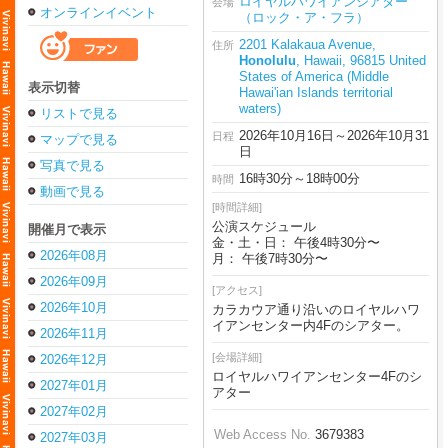
ロイヤルハワイアンシアター
会場
オンラインイベント
（ロック・ア・フラ）
2201 Kalakaua Avenue,
住所
Honolulu
, Hawaii, 96815 United
States of America (Middle
表示切替
Hawai'ian Islands territorial
waters)
リストで見る
2026年10月16日～2026年10月31
日程
マップで見る
日
写真で見る
16時30分～18時00分
時間
動画で見る
[時間詳細]
公演スケジュール
開催月で表示
金・土・日： 午後4時30分〜
2026年08月
月： 午後7時30分〜
2026年09月
[アクセス]
2026年10月
カラカウア通り沿いのロイヤルハワ
イアンセンター内4Fのシアター。
2026年11月
[会場詳細]
2026年12月
ロイヤルハワイアンセンター4Fのシ
2027年01月
アター
2027年02月
Web Access No.
3679383
2027年03月