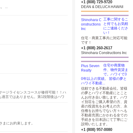
+1 (808) 729-9720
...
DEAN & DELUCA HAWAII
工事に関するこ
と何でもお気軽
にご連絡くださ
い！
住宅・商業工事共に対応可能
です！
+1 (808) 260-2617
Shinohara Constructions Inc
住宅や商業物
件、物件賃貸ま
で。ハワイで3
0年以上の実績。 皆様の夢と
ハワイ不動産...
信頼できる不動産会社。皆様
ッサージライセンスコースが修得可能！！ハ
の夢とハワイ不動産にとこと
も過言ではありません。第1段階後はハワ
んお付き合い致します。ハワ
用する実践的で本格的なマッサージの訓練
イ別荘をご購入希望の方、資
ットストーンマッサージ。
産の投資先をお考えの方、永
住権をお持ちでない方々へも
不動産売買にかかわる全ての
手続きを日本語にて丁寧にご
さまにお約束します。
説明いたします。
+1 (808) 957-0080