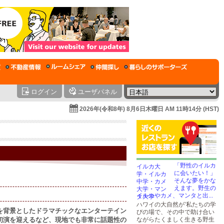
ログイン
ユーザパネル
2026年(令和8年) 8月6日木曜日 AM 11時14分 (HST)
「野性のイルカ
に会いたい！」
そんな夢をかな
えます。野生の
イルカやカメ、マンタと出...
ハワイの大自然が’私たちの学
史を背景としたドラマチックなエンターテイン
びの場で、その中で助け合い
て初演を迎えるなど、現地でも非常に話題性の
ながらたくましく生きる野生