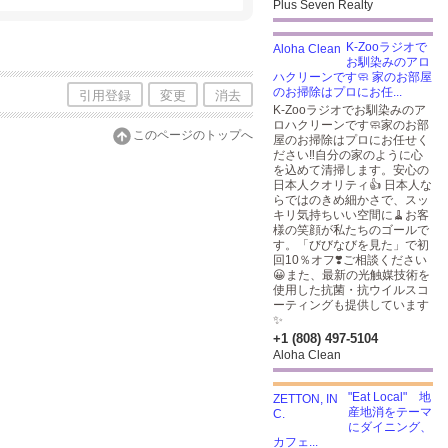
Plus Seven Realty
K-Zooラジオで
お馴染みのアロ
ハクリーンです🧼 家のお部屋
のお掃除はプロにお任...
引用登録
変更
消去
K-Zooラジオでお馴染みのア
ロハクリーンです🧼家のお部
このページのトップへ
屋のお掃除はプロにお任せく
ださい‼️自分の家のように心
を込めて清掃します。安心の
日本人クオリティ👍 日本人な
らではのきめ細かさで、スッ
キリ気持ちいい空間に🧹お客
様の笑顔が私たちのゴールで
す。「びびなびを見た」で初
回10％オフ❣️ご相談ください
😀また、最新の光触媒技術を
使用した抗菌・抗ウイルスコ
ーティングも提供しています
✨
+1 (808) 497-5104
Aloha Clean
"Eat Local" 地
産地消をテーマ
にダイニング、
カフェ...