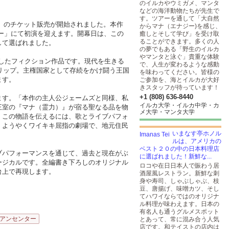
のイルカやウミガメ、マンタ
などの海洋動物たちが先生で
す。ツアーを通して「大自然
ンセス）』のチケット販売が開始されました。本作
からマナ（エナジー)を感じ、
ター」にて初演を迎えます。開幕日は、この
癒しとそして学び」を受け取
ることができます。多くの人
して選ばれました。
の夢でもある「野生のイルカ
やマンタと泳ぐ」貴重な体験
を舞台化したフィクション作品です。現代を生きる
で、人生が変わるような感動
スリップ。主権国家として存続をかけ闘う王国
を味わってください。皆様の
ます。
ご参加を、海とイルカが大好
きスタッフが待っています！
+1 (808) 636-8440
ます。「本作の主人公ジェームズと同様、私
イルカ大学・イルカ中学・カ
王室の『マナ（霊力）』が宿る聖なる品を物
メ大学・マンタ大学
。この物語を伝えるには、歌とライブパフォ
、ようやくワイキキ屈指の劇場で、地元住民
いまなす亭ホノル
ルは、アメリカの
ベスト２０の中の日本料理店
ブパフォーマンスを通じて、過去と現在がぶ
に選ばれました！新鮮な...
ージカルです。全編書き下ろしのオリジナル
ロコや在日日本人で賑わう居
台上で再現します。
酒屋風レストラン。新鮮な刺
身や寿司、しゃぶしゃぶ、枝
豆、唐揚げ、味噌カツ、そし
てハワイならではのオリジナ
ル料理が味わえます。日本の
有名人も通うグルメスポット
アンセンター
とあって、常に混み合う人気
店です。和テイストの店内は