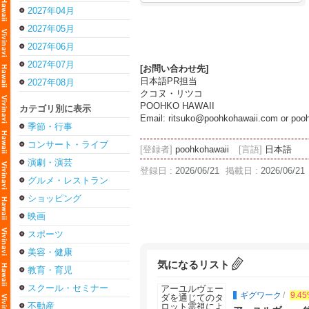
2027年04月
2027年05月
2027年06月
2027年07月
[お問い合わせ先]
日本語PR担当
2027年08月
クコヌ・リツコ
POOHKO HAWAII
カテゴリ別に表示
Email: ritsuko@poohkohawaii.com or po
季節・行事
コンサート・ライブ
[登録者]
poohkohawaii
[言語]
日本語
演劇・演芸
登録日 :
2026/06/21
掲載日 :
2026/06/21
グルメ・レストラン
ショッピング
映画
スポーツ
美容・健康
気になるリスト
教育・育児
スクール・セミナー
ギグワーク
/
9.45
不動産