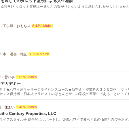
ダを通じてのタロット霊視による人生相談
生命科学)とタロット霊視は一見なんの繋がりもないように感じられるかもしれません。 
す
/
子供服・おもちゃ
8.43% Match
す
/
本・漫画・雑誌
8.05% Match
育・習い事
5.85% Match
ジアカデミー
募集中！★ハワイ州マッサージライセンスコース★新料金・授業料の３０％OFF！ マ
センス保持者・日本人セラピストのほとんどがこの学校の卒業生である、といって
ッサージやポピュラーなホットストーンマッサージなど、エステやスパなどでも通
ーデン式マッサージ (基礎）、ハワイアン・ロミロミマッサージ 、ハワイアン・ホ
活・住まい
5.46% Match
cific Century Properties, LLC
ライフスタイルを 総合的にサポートし、楽園ハワイで暮らす真の価値と喜びをお客