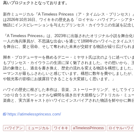
高いプロジェクトとなっております。
新作ミュージカル『A Timeless Princess（ア・タイムレス・プリ
は2026年10月16日、ワイキキの歴史ある「ロイヤル・ハワイアン・シア
物語にインスピレーションを与えたプリンセス・カイウラニの生誕を記念
『A Timeless Princess』は、2023年に出版されたオリジナル小説
一人の海兵隊員が、不思議な出会いを通じて1898年のハワイへとタイム
を舞台に、愛と宿命、そして奪われた未来が交錯する物語が繰り広げられ
脚本・プロデューサーを務めるデニー・ミヤサト氏は次のように述べてい
もプリンセス・カイウラニの生涯に深く魅了されました。その想いから、
語の象徴とし、過去を書き換え、歴史の流れを変える物語を構想しました
ーマンスが最もふさわしいと感じています。構想に数年を費やしましたが
や観光客の皆様にお披露目できることを大変嬉しく思います。」
ハワイの歴史に根ざした本作は、音楽、ストーリーテリング、そしてライ
つかり合うエモーショナルな瞬間を描き出す大規模なシアトリカル・ミュ
楽曲と、実力派キャストがハワイにインスパイアされた物語を鮮やかに舞
https://atimelessprincess.com/
ハワイアン
ミュージカル
ワイキキ
aTimelessPrincess
ロイヤルハワイ