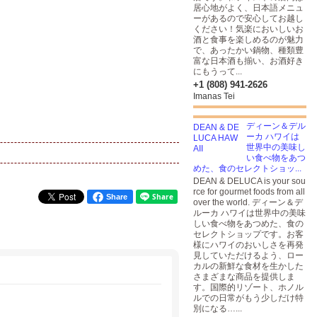
居心地がよく、日本語メニュ
ーがあるので安心してお越し
ください！気楽においしいお
酒と食事を楽しめるのが魅力
で、あったかい鍋物、種類豊
富な日本酒も揃い、お酒好き
にもうって...
+1 (808) 941-2626
Imanas Tei
ディーン＆デル
ーカ ハワイは
世界中の美味し
い食べ物をあつ
めた、食のセレクトショッ...
DEAN & DELUCA is your sou
rce for gourmet foods from all
Share
over the world. ディーン＆デ
ルーカ ハワイは世界中の美味
しい食べ物をあつめた、食の
セレクトショップです。お客
様にハワイのおいしさを再発
見していただけるよう、ロー
カルの新鮮な食材を生かした
さまざまな商品を提供しま
す。国際的リゾート、ホノル
ルでの日常がもう少しだけ特
別になる…...