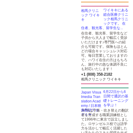
ワイキキにある
総合医療クリニ
ック相馬クリニ
ックです。 在
住者、観光客、留学生な...
在住者、観光客、留学生など
子供から大人まで幅広く受診
いただけます♪専門医への紹
介も可能です。保険もほとん
どの場合キャッシュレス対応
可。毎日営業しておりますの
で、ハワイ在住の方はもちろ
ん、旅行中の急な体調不良に
も対応いたします！
+1 (808) 358-2182
相馬クリニック ワイキキ
6月22日から6
日間で通訳の基
礎トレーニング
を学ぶ！
JVTAは字幕・吹き替えの翻訳
者を育成する職業訓練校とし
て1996年に東京で設立しまし
た。ロサンゼルス校では語学
力を活かして幅広く活躍した
い方たちのスキル習得をサポ