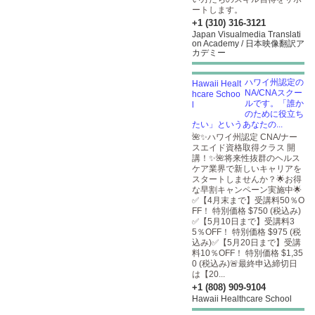
ートします。
+1 (310) 316-3121
Japan Visualmedia Translati
on Academy / 日本映像翻訳ア
カデミー
ハワイ州認定の
NA/CNAスクー
ルです。「誰か
のために役立ち
たい」というあなたの...
🌺✨ハワイ州認定 CNA/ナー
スエイド資格取得クラス 開
講！✨🌺将来性抜群のヘルス
ケア業界で新しいキャリアを
スタートしませんか？🌟お得
な早割キャンペーン実施中🌟
✅【4月末まで】受講料50％O
FF！ 特別価格 $750 (税込み)
✅【5月10日まで】受講料3
5％OFF！ 特別価格 $975 (税
込み)✅【5月20日まで】受講
料10％OFF！ 特別価格 $1,35
0 (税込み)🚨最終申込締切日
は【20...
+1 (808) 909-9104
Hawaii Healthcare School