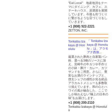
"Eat Local" 地産地消をテー
マにダイニング、カフェ、ス
テーキハウス、居酒屋を展開
しています。今後も街づくり
に繋がるような店づくりをし
ていきます。
+1 (808) 922-2221
ZETTON, INC.
「 Tonkatsu Iza
kaya @ Honolu
lu 」は、アラモ
アナ西側...
厳選された豚肉と自家製パン
粉、選べる3種のソースに加
え、宮崎牛の牛カツや手作り
の小鉢・豚汁・カレー、カツ
サンドをご用意。さらに、豊
富なお酒のラインナップと、
啓太シェフの感性が光る絶品
アラカルトメニューも多数取
り揃えています。和の心とハ
ワイの風が融合した、ここで
しか味わえない“極上の日本の
味”をお届けします。
+1 (808) 200-2110
Tonkatsu Izakaya @ Honolul
u