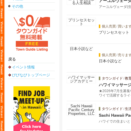
アーユルヴェー
その他
アーユルヴェーダ(
個人売買
/
買いま
プリンセスセット
個人売買
/
売りま
戻る
日本小説など
イベント情報
びびなびトップページ
タウンガイド
/
教
ハワイマッサー
★2026年7月生
ワイで活躍するライ
イ特有のロミロミマ
を受けます。スウェ
タウンガイド
/
生
Sachi Hawaii Pa
ハワイでの住まいと