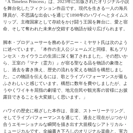
『A Timeless Princess』は、2023年に出版されたオリジナル小説
を舞台化したフィクション作品です。現代を生きる一人の海兵
隊員が、不思議な出会いを通じて1898年のハワイへとタイムス
リップ。主権国家として存続をかけ闘う王国を舞台に、愛と宿
命、そして奪われた未来が交錯する物語が繰り広げられます。
脚本・プロデューサーを務めるデニー・ミヤサト氏は次のよう
に述べています。「本作の主人公ジェームズと同様、私もプリ
ンセス・カイウラニの生涯に深く魅了されました。その想いか
ら、王室の『マナ（霊力）』が宿る聖なる品を物語の象徴と
し、過去を書き換え、歴史の流れを変える物語を構想しまし
た。この物語を伝えるには、歌とライブパフォーマンスが最も
ふさわしいと感じています。構想に数年を費やしましたが、よ
うやくワイキキ屈指の劇場で、地元住民や観光客の皆様にお披
露目できることを大変嬉しく思います。」
ハワイの歴史に根ざした本作は、音楽、ストーリーテリング、
そしてライブパフォーマンスを通じて、過去と現在がぶつかり
合うエモーショナルな瞬間を描き出す大規模なシアトリカル・
ミュージカルです。全編書き下ろしのオリジナル楽曲と、実力