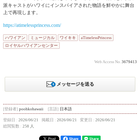
派キャストがハワイにインスパイアされた物語を鮮やかに舞台
上で再現します。
https://atimelessprincess.com/
ハワイアン
ミュージカル
ワイキキ
aTimelessPrincess
ロイヤルハワイアンセンター
Web Access No.
3679413
メッセージを送る
[登録者]
poohkohawaii
[言語]
日本語
登録日 :
2026/06/21
掲載日 :
2026/06/21
変更日 :
2026/06/21
総閲覧数 :
258 人
Share