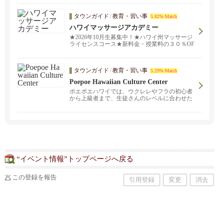
タウンガイド
/
教育・習い事
5.82% Match
ハワイマッサージアカデミー
★2026年10月生募集中！★ハワイ州マッサージ
ライセンスコース★新料金・授業料の３０％OF
F！ マッサージライセンスコースが修得可
能！！ハワイで活躍するライセンス保持者・日
本人セラピストのほとんどがこの学校の卒業生
タウンガイド
/
教育・習い事
5.29% Match
である、といっても過言ではありません。第1段
階後はハワイ特有のロミロミマッサージやポピ
Poepoe Hawaiian Culture Center
ュラーなホットストーンマッサージなど、エス
ポエポエハワイでは、ウクレレやフラの初心者
テやスパなどでも通用する実践的で本格的なマ
から上級者まで、生徒さんのレベルに合わせた
ッサージの訓練を受けます。スウェーデン式マ
講師がレッスン致します。 初めての方には基礎
ッサージ (基礎）、ハワイアン・ロミロミマッサ
から、すでに習っている方や日本で講師されて
ージ 、ハワイアン・ホットストーンマッサー
いる方を本場ハワイの有名講師が丁寧に指導致
ジ。
します！
“イベント情報”トップページへ戻る
この登録を報告
引用登録
変更
消去