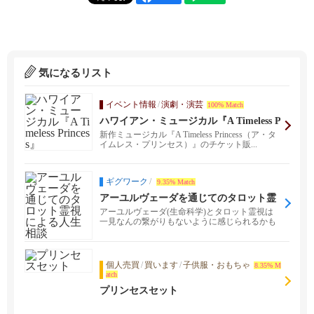
気になるリスト
イベント情報
/
演劇・演芸
100% Match
ハワイアン・ミュージカル『A Timeless P
rincess』
新作ミュージカル『A Timeless Princess（ア・タ
イムレス・プリンセス）』のチケット販...
ギグワーク
/
9.35% Match
アーユルヴェーダを通じてのタロット霊
視による人生相談
アーユルヴェーダ(生命科学)とタロット霊視は
一見なんの繋がりもないように感じられるかも
しれません。 ...
個人売買
/
買います
/
子供服・おもちゃ
8.35% M
atch
プリンセスセット