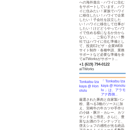
への海外進出・ハワイに住む
をサポートしています。ハワ
イに住みたい！家族でハワイ
に移住したい！ハワイで企業
したい！子会社を設立した
い！ハワイに移住して仕事が
したい！けどどうやってハワ
イで住める様になるか分から
ない、、、ご安心下さい！弊
社ではハワイに住む準備とし
て、投資E2ビザ・企業WEB
サイト制作・各種申請、業務
サポートなど必要な準備を全
てaiTWorksがサポート...
+1 (619) 794-0122
aiTWorks
「 Tonkatsu Iza
kaya @ Honolu
lu 」は、アラモ
アナ西側...
厳選された豚肉と自家製パン
粉、選べる3種のソースに加
え、宮崎牛の牛カツや手作り
の小鉢・豚汁・カレー、カツ
サンドをご用意。さらに、豊
富なお酒のラインナップと、
啓太シェフの感性が光る絶品