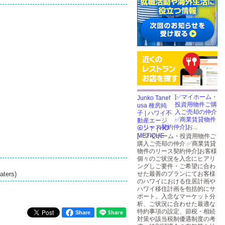
[✅マイホーム・
投資用物件ご購
入ご売却の仲介
✅商業賃貸物件
のリース契約仲介]お...
[✅マイホーム・投資用物件ご
購入ご売却の仲介 ✅商業賃貸
物件のリース契約仲介]お客様
個々のご状況を入念にヒアリ
ングしご要件・ご希望に合わ
aters)
せた最善のプランにてお客様
のハワイにおける住居計画や
ハワイ移住計画を包括的にサ
ポート。入念なマーケット分
析、ご状況に合わせた最適な
特約事項の設定、節税・相続
Share
対策や該当税制優遇制度の考