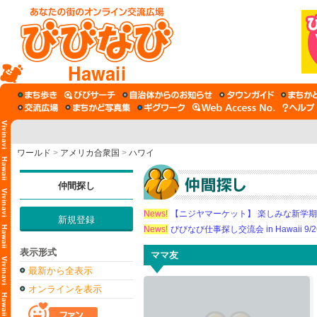
Hawaii
ワールド
>
アメリカ合衆国
>
ハワイ
仲間探し
News!
【ニジヤマーケット】 楽しみな新学
新規登録
News!
びびなび仕事探し交流会 in Hawaii 9/26（
表示形式
ママ友
最新から全表示
オンラインを表示