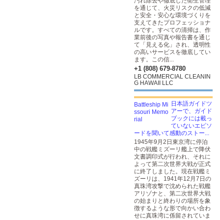
汚れ除去や徹底した衛生管理
を通じて、火災リスクの低減
と安全・安心な環境づくりを
支えてきたプロフェッショナ
ルです。すべての清掃は、作
業前後の写真や報告書を通じ
て「見える化」され、透明性
の高いサービスを徹底してい
ます。この信...
+1 (808) 679-8780
LB COMMERCIAL CLEANIN
G HAWAII LLC
日本語ガイドツ
アーで、ガイド
ブックには載っ
ていないエピソ
ードを聞いて感動のストー...
1945年9月2日東京湾に停泊
中の戦艦ミズーリ艦上で降伏
文書調印式が行われ、それに
よって第二次世界大戦が正式
に終了しました。現在戦艦ミ
ズーリは、1941年12月7日の
真珠湾攻撃で沈められた戦艦
アリゾナと、第二次世界大戦
の始まりと終わりの場所を象
徴するような形で向かい合わ
せに真珠湾に係留されていま