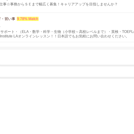
仕事☆事務からＳＥまで幅広く募集！キャリアアップを目指しませんか？
育・習い事
9.78% Match
A
題サポート・（ELA・数学・科学・生物（小学校～高校レベルまで）・英検・TOEF
 Institute LAオンラインレッスン！！日本語でもお気軽にお問い合わせください。