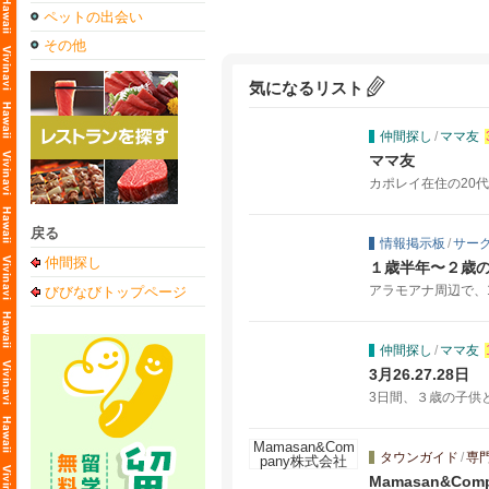
ペットの出会い
その他
気になるリスト
仲間探し
/
ママ友
ママ友
カポレイ在住の20
戻る
情報掲示板
/
サー
仲間探し
１歳半年〜２歳
アラモアナ周辺で、1
びびなびトップページ
仲間探し
/
ママ友
3月26.27.28日
3日間、３歳の子供
タウンガイド
/
専
Mamasan&Co