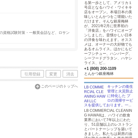
る第一歩として、アメリカ１
号店となるハワイ・ワイキキ
店をオープン。本場日本の美
味しいとんかつをご堪能いた
だけます。そんな銀座梅林
が、2021年2月に世界初の
「洋食店」をハワイにオープ
Lの資格試験対策・一般英会話など、ロサン
ンしました。昔懐かしい日本
の洋食を味わえます。オスス
メは、オーナーの大好物でも
あるオムライス。ほかにもビ
ーフシチュー、ハンバーグ、
シーフードグラタン、ハヤシ
ライス、ビ...
+1 (808) 200-1109
とんかつ銀座梅林
引用登録
変更
消去
このページのトップへ
キッチンの衛生
管理と火災防止
に特化した プ
ロの清掃サービ
スを提供しております。一...
LB COMMERCIAL CLEANIN
G HAWAIIは、ハワイの飲食
業界において7年以上にわた
り、51店舗以上のレストラン
とパートナーシップを築いて
きました。私たちは厨房の油