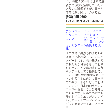
す。 戦艦ミズーリは世界で最
後まで現役で活躍していたア
メリカの戦艦ですが、日本と
非常に深い関わりのある戦...
(808) 455-1600
Battleship Missouri Memorial
アンドユークリ
エーションズ
は、ハワイ・オ
アフ島でオプシ
ョナルツアーを提供する現
地...
オアフ島に拠点を構えるAYC
はオアフ島の楽しみ方のエキ
スパートです。長い経験を元
に私たちが自信をもってお勧
めしたいオアフ島の楽しみ方
をツアーとしてご提供してい
ます。1989年の創業以来、日
本のお客さまに向けて日本語
でのサポートを行なっており
ますので、日本のお客さまの
ニーズやお困りごとに熟知し
ております。初めての方でも
安心してご参加ください。イ
ルカローカルフードハイキン
グウミガメタートルスノーケ
リン...