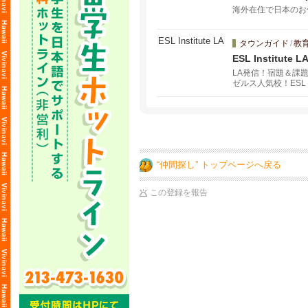
海外在住で日本のお
タウンガイド
/
教
ESL Institute L
LA発信！宿題＆課
ゼルス人気校！ESL
“仲間探し” トップページへ戻る
この登録を報告