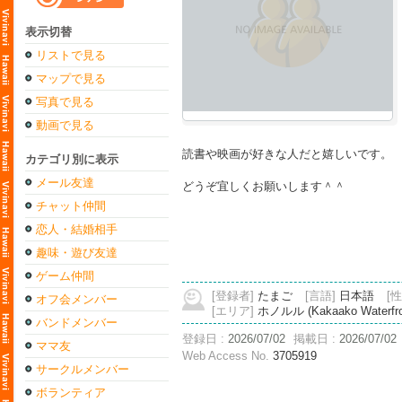
表示切替
リストで見る
マップで見る
写真で見る
動画で見る
読書や映画が好きな人だと嬉しいです。
カテゴリ別に表示
メール友達
どうぞ宜しくお願いします＾＾
チャット仲間
恋人・結婚相手
趣味・遊び友達
ゲーム仲間
[登録者]
たまご
[言語]
日本語
[性
オフ会メンバー
[エリア]
ホノルル (Kakaako Waterfront)
バンドメンバー
登録日 :
2026/07/02
掲載日 :
2026/07/02
ママ友
Web Access No.
3705919
サークルメンバー
ボランティア