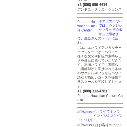
+1 (808) 696-4414
アンドユークリエーションズ
ポエポエハワイ
では、ウクレレ
やフラの初心者
から上級者ま
で、生徒さんのレベルに合
わ...
ポエポエハワイアンカルチャ
ーセンターでは、ハワイの
様々な文化や伝統の素晴らし
さを身近に感じていただきた
く、本場ハワイで、素晴らし
い講師陣から直接学べる本物
のウクレレやフラからハワイ
語など幅広いコースを提供す
るスクールを開校しておりま
す。
+1 (808) 312-4381
Poepoe Hawaiian Culture Ce
nter
✅ハワイでオンラ
インビジネス(ハワ
イに住む)
aiTWorksではお客様のハワイ