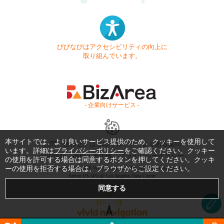
びびなびはアクセシビリティの向上に
取り組んでいます。
- 企業向けサービス -
本サイトでは、より良いサービス提供のため、クッキーを使用して
お問い合わせ
はじめてガイド
よくある質問
います。詳細は
プライバシーポリシー
をご確認ください。クッキー
利用規約
商標・著作権
プライバシーポリシー
の使用を許可する場合は同意するボタンを押してください。クッキ
Copyright © 1999-2026 Vivid Navigation, Inc. All Rights Reserved.
ーの使用を拒否する場合は、ブラウザからご設定ください。
Server US (45) @ Los Angeles Data Center