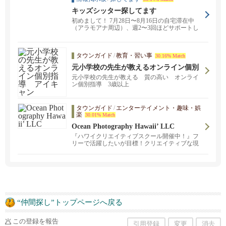
キッズシッター探してます
初めまして！ 7月28日〜8月16日の自宅滞在中
（アラモアナ周辺）、週2〜3回ほどサポートし
てくだ...
タウンガイド
/
教育・習い事
30.16% Match
元小学校の先生が教えるオンライン個別
指導 アイキャン
元小学校の先生が教える 質の高い オンライ
ン個別指導 3歳以上
タウンガイド
/
エンターテイメント・趣味・娯
楽
30.01% Match
Ocean Photography Hawaii’ LLC
『ハワイクリエイティブスクール開催中！』フ
リーで活躍したいが目標！クリエイティブな現
在の社会、目指したいカテゴリーを各用意して
います。 フォトスクール・ビデオスクール・各
編集スクール・各携帯電話スクール 主婦・学
生・キッズ・シニア等年齢問わず随時開催！
“仲間探し”トップページへ戻る
この登録を報告
引用登録
変更
消去