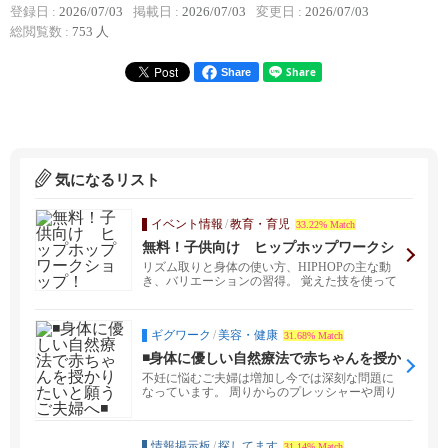
登録日 :
2026/07/03
掲載日 :
2026/07/03
変更日 :
2026/07/03
総閲覧数 :
753 人
Share
気になるリスト
イベント情報
/
教育・育児
33.22% Match
無料！子供向け ヒップホップワークシ
ョップ！
リズム取りと身体の使い方、HIPHOPの主な動
き、バリエーションの習得。 覚えた技を使って
簡単な振付...
ギグワーク
/
美容・健康
31.68% Match
◾️身体に優しい自然療法で赤ちゃんを授か
りたいと願うご夫婦へ◾️
不妊に悩むご夫婦は増加し今では深刻な問題に
なっています。 周りからのプレッシャーや周り
と比較してしま...
情報掲示板
/
探してます
31.14% Match