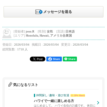
メッセージを送る
[登録者]
jeon.R
[性別]
女性
[言語]
日本語
[エリア]
Honolulu, Hawaii, アメリカ合衆国
登録日 :
2026/03/04
掲載日 :
2026/03/04
変更日 :
2026/03/04
総閲覧数 :
1710 人
Share
気になるリスト
仲間探し
/
趣味・遊び友達
12.28% Match
ハワイで一緒に楽しめる方
はじめまして。 ハワイ在住の21歳です。 休日に