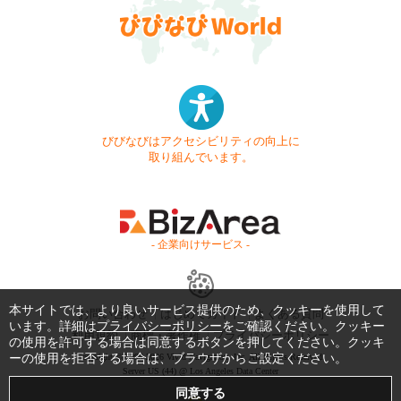
びびなびはアクセシビリティの向上に
取り組んでいます。
- 企業向けサービス -
本サイトでは、より良いサービス提供のため、クッキーを使用して
お問い合わせ
はじめてガイド
よくある質問
います。詳細は
プライバシーポリシー
をご確認ください。クッキー
利用規約
商標・著作権
プライバシーポリシー
の使用を許可する場合は同意するボタンを押してください。クッキ
ーの使用を拒否する場合は、ブラウザからご設定ください。
Copyright © 1999-2026 Vivid Navigation, Inc. All Rights Reserved.
Server US (44) @ Los Angeles Data Center