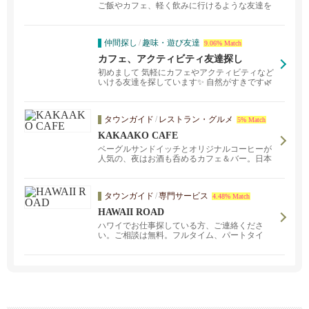
ご飯やカフェ、軽く飲みに行けるような友達を
募集して...
仲間探し
/
趣味・遊び友達
9.06% Match
カフェ、アクティビティ友達探し
初めまして 気軽にカフェやアクティビティなど
いける友達を探しています✨ 自然がすきです🌿
20代後...
タウンガイド
/
レストラン・グルメ
5% Match
KAKAAKO CAFE
ベーグルサンドイッチとオリジナルコーヒーが
人気の、夜はお酒も呑めるカフェ＆バー。日本
人スタッフがいつもいるため、英語に自信がな
くても安心です。ローカルな雰囲気の落ち着い
た空間で、ゆったりとお楽しみください。夜は
タウンガイド
/
専門サービス
4.48% Match
９時までオープン。毎月フレーバーが変わるソ
フトアイスクリームも。バーは生ビール・ワイ
HAWAII ROAD
ン・カクテル・ウィスキーなど多数の取り揃
ハワイでお仕事探している方、ご連絡くださ
え。お酒のおともにハンバーガーやおつまみ
い。ご相談は無料。フルタイム、パートタイ
も。
ム、オンコール、さまざまな勤務形態のお仕事
を揃えています。また、ロサンゼルスオフィ
ス、日本オフィス、中国大連オフィスのネット
ワークで遠隔地でのお仕事のご紹介も可能で
す。