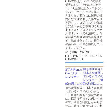
G HAWAIIは、ハワイの飲食
業界において7年以上にわた
り、51店舗以上のレストラン
とパートナーシップを築いて
きました。私たちは厨房の油
汚れ除去や徹底した衛生管理
を通じて、火災リスクの低減
と安全・安心な環境づくりを
支えてきたプロフェッショナ
ルです。すべての清掃は、作
業前後の写真や報告書を通じ
て「見える化」され、透明性
の高いサービスを徹底してい
ます。この信...
+1 (808) 679-8780
LB COMMERCIAL CLEANIN
G HAWAII LLC
待ち時間０分！
日本人が経営し
ているハワイの
レンタカー。返
却の際もご指定の時間にご...
待ち時間０分！日本人が経営
しているハワイのレンタカ
ー。返却の際もご指定の時間
にご指定場所までお伺いする
ので、余計な時間はかかりま
せん。皆様に気持ちよくご利