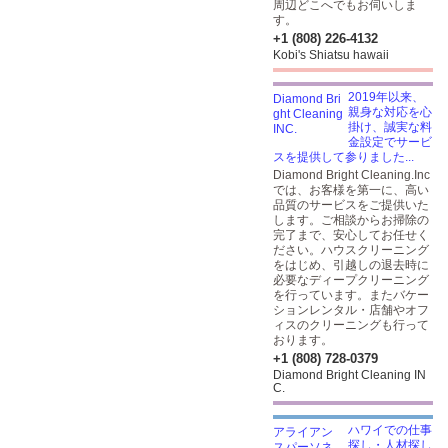
周辺どこへでもお伺いしま
す。
+1 (808) 226-4132
Kobi's Shiatsu hawaii
2019年以来、
親身な対応を心
掛け、誠実な料
金設定でサービ
スを提供して参りました...
Diamond Bright Cleaning.Inc
では、お客様を第一に、高い
品質のサービスをご提供いた
します。ご相談からお掃除の
完了まで、安心してお任せく
ださい。ハウスクリーニング
をはじめ、引越しの退去時に
必要なディープクリーニング
を行っています。またバケー
ションレンタル・店舗やオフ
ィスのクリーニングも行って
おります。
+1 (808) 728-0379
Diamond Bright Cleaning IN
C.
ハワイでの仕事
探し・人材探し