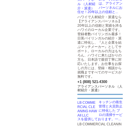
は、アライアン
パーソネルにお
任せ！20年以上の信頼と...
ハワイで人材紹介・派遣なら
【アライアンスパーソネル】
20年以上の信頼と実績を誇る
ハワイのローカル企業です。
登録者数バイリンガル最多！
日英バイリンガルの紹介・派
遣に特化し、『人と企業を結
ぶマッチメーカー』としてサ
ポート。ローカルの方はもち
ろん、ハワイに来たばかりの
方も、日本語で親切丁寧に対
応いたします。お仕事をお探
しの方には、登録・相談から
就職まですべてのサービスが
無料です。
+1 (808) 521-4300
アライアンスパーソネル （人
材紹介・派遣）
キッチンの衛生
管理と火災防止
に特化した プ
ロの清掃サービ
スを提供しております。一...
LB COMMERCIAL CLEANIN