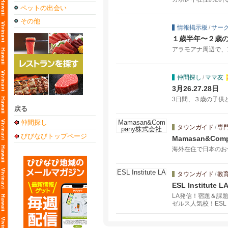
ペットの出会い
その他
情報掲示板
/
サー
１歳半年〜２歳
アラモアナ周辺で、1
仲間探し
/
ママ友
3月26.27.28日
3日間、３歳の子供
戻る
仲間探し
タウンガイド
/
専
びびなびトップページ
Mamasan&Co
海外在住で日本のお
タウンガイド
/
教
ESL Institute L
LA発信！宿題＆課
ゼルス人気校！ESL