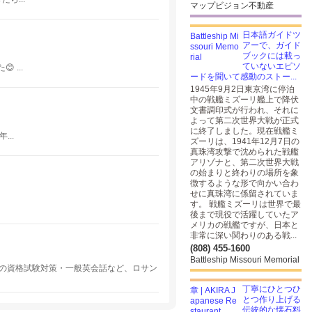
マップビジョン不動産
日本語ガイドツ
アーで、ガイド
ブックには載っ
ていないエピソ
 ...
ードを聞いて感動のストー...
1945年9月2日東京湾に停泊
中の戦艦ミズーリ艦上で降伏
文書調印式が行われ、それに
よって第二次世界大戦が正式
に終了しました。現在戦艦ミ
..
ズーリは、1941年12月7日の
真珠湾攻撃で沈められた戦艦
アリゾナと、第二次世界大戦
の始まりと終わりの場所を象
徴するような形で向かい合わ
せに真珠湾に係留されていま
す。 戦艦ミズーリは世界で最
後まで現役で活躍していたア
メリカの戦艦ですが、日本と
非常に深い関わりのある戦...
(808) 455-1600
Battleship Missouri Memorial
Lの資格試験対策・一般英会話など、ロサン
丁寧にひとつひ
とつ作り上げる
伝統的な懐石料