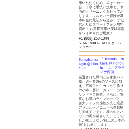
用いただくため、車は一台一
台、丁寧に手洗い洗車と、車
内のクリーニングを行ってお
ります。フルカバー保険が基
本料金に最初から込み！ ナビ
代わりにスマートフォン無料
貸出！ お客様専用格安駐車場
をワイキキにご用意！
+1 (808) 253-1344
STAR Rent A Car / スターレ
ンタカー
「 Tonkatsu Iza
kaya @ Honolu
lu 」は、アラモ
アナ西側...
厳選された豚肉と自家製パン
粉、選べる3種のソースに加
え、宮崎牛の牛カツや手作り
の小鉢・豚汁・カレー、カツ
サンドをご用意。さらに、豊
富なお酒のラインナップと、
啓太シェフの感性が光る絶品
アラカルトメニューも多数取
り揃えています。和の心とハ
ワイの風が融合した、ここで
しか味わえない“極上の日本の
味”をお届けします。