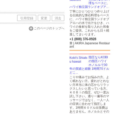
理をベースに、
ハワイ独立国ランドオブア...
丁寧にひとつひとつ作り上げ
る伝統的な懐石料理をベース
引用登録
変更
消去
に、ハワイ独立国ランドオブ
アロハの水で出汁をひき、ハ
ワイの食材を取り入れた和食
このページのトップへ
をご提供。これからも日々精
進してまいります。
+1 (808) 376-0928
章 | AKIRA Japanese Restaur
ant
指圧ならKOBI
の指圧ハワイ
ホノルルで30
年の実績と経験 1時間70ドル
どこ...
こりや痛みでお悩みの方。よ
く眠れない方。疲れがとれな
い方本当に体の芯からリラッ
クスしたいと思っている方。
ＫＯＢＩの指圧、ぜひ一度お
試し下さい。通り一遍等のマ
ッサージではなく、一人一人
の症状に合わせて指圧しま
す。1時間６０ドル出張費は
ありません。ホノルルとその