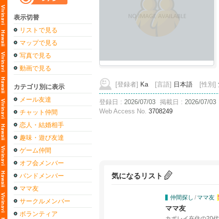
表示切替
リストで見る
マップで見る
写真で見る
動画で見る
[登録者]
Ka
[言語]
日本語
[性別]
カテゴリ別に表示
メール友達
登録日 :
2026/07/03
掲載日 :
2026/07/03
Web Access No.
3708249
チャット仲間
恋人・結婚相手
趣味・遊び友達
ゲーム仲間
オフ会メンバー
バンドメンバー
気になるリスト
ママ友
仲間探し
/
ママ友
サークルメンバー
ママ友
ボランティア
カポレイ在住の20