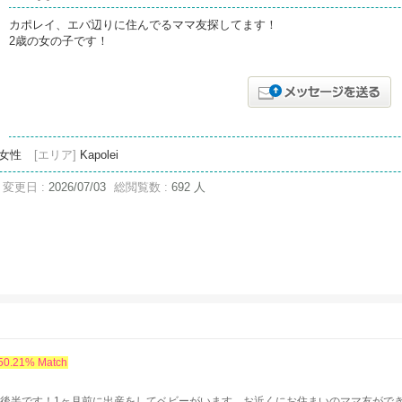
カポレイ、エバ辺りに住んでるママ友探してます！
2歳の女の子です！
女性
[エリア]
Kapolei
変更日 :
2026/07/03
総閲覧数 :
692 人
50.21% Match
代後半です！1ヶ月前に出産をしてベビーがいます。お近くにお住まいのママ友ができた