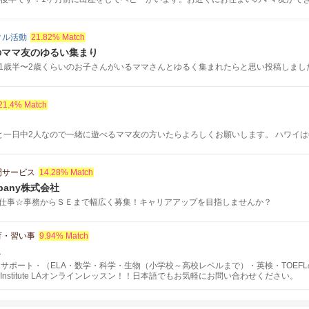
クル活動
21.82% Match
のママ友のゆるい集まり
歳半〜2歳くらいのお子さんがいるママさんとゆるく集まれたらと思い投稿しました😊
21.4% Match
と一日中2人なので一緒に遊べるママ友の方いたらよろしくお願いします。 ハワイは年.
門サービス
14.28% Match
mpany株式会社
仕事☆事務からＳＥまで幅広く募集！キャリアアップを目指しませんか？
育・習い事
9.94% Match
A
題サポート・（ELA・数学・科学・生物（小学校～高校レベルまで）・英検・TOEF
 Institute LAオンラインレッスン！！日本語でもお気軽にお問い合わせください。