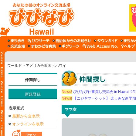
Hawaii
ワールド
>
アメリカ合衆国
>
ハワイ
仲間探し
News!
びびなび仕事探し交流会 in Hawaii 9/26（
新規登録
News!
【ニジヤマーケット】 楽しみな新学
表示形式
ママ友
最新から全表示
オンラインを表示