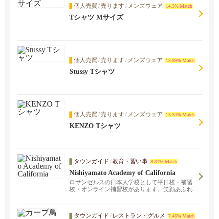
個人売買
/
売ります
/
メンズウェア
14.5% Match
Tシャツ Mサイズ
個人売買
/
売ります
/
メンズウェア
13.99% Match
Stussy Tシャツ
個人売買
/
売ります
/
メンズウェア
13.34% Match
KENZO Tシャツ
タウンガイド
/
教育・習い事
8.81% Match
Nishiyamato Academy of California
ロサンゼルスの日本人学校として平日校・補習
校・オンライン補習校があります。笑顔あふれ
る子どもたちの様子をご覧ください！～個別の
学校見学開催中～
タウンガイド
/
レストラン・グルメ
7.46% Match