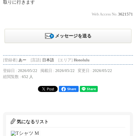
取りに行きます
Web Access No.
3621571
メッセージを送る
[登録者]
あー
[言語]
日本語
[エリア]
Honolulu
登録日 :
2026/05/22
掲載日 :
2026/05/22
変更日 :
2026/05/22
総閲覧数 :
652 人
Share
気になるリスト